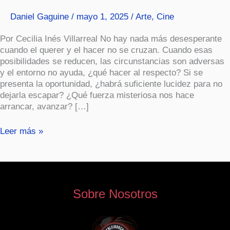
Daniel Gaguine
/
mayo 1, 2025
/
Arte
,
Cine
Por Cecilia Inés Villarreal No hay nada más desesperante
cuando el querer y el hacer no se cruzan. Cuando esas
posibilidades se reducen, las circunstancias son adversas
y el entorno no ayuda, ¿qué hacer al respecto? Si se
presenta la oportunidad, ¿habrá suficiente lucidez para no
dejarla escapar? ¿Qué fuerza misteriosa nos hace
arrancar, avanzar? […]
Leer más »
Sobre Nosotros