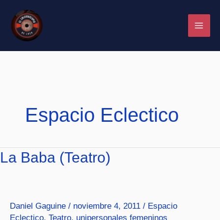
Ir
al
contenido
Espacio Eclectico
La
La Baba (Teatro)
Baba
(Teatro)
Daniel Gaguine
/
noviembre 4, 2011
/
Espacio
Eclectico
,
Teatro
,
unipersonales femeninos