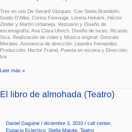
Tres en uno De Gerard Vázquez. Con Stella Brandolín,
Guido D’Albo, Corina Fonrouge, Lorena Helueni, Héctor
Zinder y Martín Urbaneja. Vestuario y Diseño de
escenografía: Ana Clara Uhrich. Diseño de luces: Ricardo
Sica. Realización de video y Música original: Gonzalo
Morales. Asistencia de dirección: Leandro Fernandez.
Producción: Hector Fraind. Puesta en escena y Dirección:
Iris
Leer más »
El
El libro de almohada (Teatro)
libro
de
almohada
(Teatro)
Daniel Gaguine
/
diciembre 3, 2010
/
call center
,
Espacio Eclectico
,
Stella Matute
,
Teatro