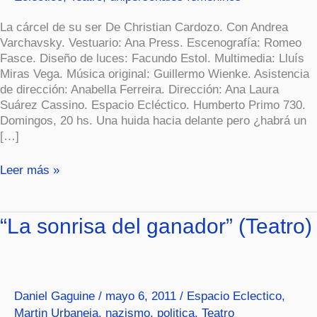
La cárcel de su ser De Christian Cardozo. Con Andrea
Varchavsky. Vestuario: Ana Press. Escenografía: Romeo
Fasce. Diseño de luces: Facundo Estol. Multimedia: Lluís
Miras Vega. Música original: Guillermo Wienke. Asistencia
de dirección: Anabella Ferreira. Dirección: Ana Laura
Suárez Cassino. Espacio Ecléctico. Humberto Primo 730.
Domingos, 20 hs. Una huida hacia delante pero ¿habrá un
[…]
Leer más »
“La
“La sonrisa del ganador” (Teatro)
sonrisa
del
ganador”
(Teatro)
Daniel Gaguine
/
mayo 6, 2011
/
Espacio Eclectico
,
Martin Urbaneja
,
nazismo
,
politica
,
Teatro