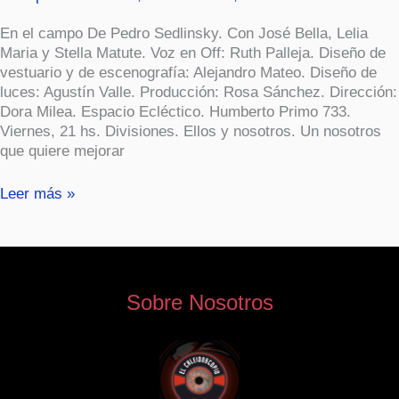
En el campo De Pedro Sedlinsky. Con José Bella, Lelia
Maria y Stella Matute. Voz en Off: Ruth Palleja. Diseño de
vestuario y de escenografía: Alejandro Mateo. Diseño de
luces: Agustín Valle. Producción: Rosa Sánchez. Dirección:
Dora Milea. Espacio Ecléctico. Humberto Primo 733.
Viernes, 21 hs. Divisiones. Ellos y nosotros. Un nosotros
que quiere mejorar
Leer más »
Sobre Nosotros