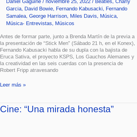
Daniel Gaguine
/
noviembre 25, 2022
/
Beatles
,
Charly
a
Garcia
,
David Bowie
,
Fernando Kabusacki
,
Fernando
los
Samalea
,
George Harrison
,
Miles Davis
,
Música
,
músicos
Música- Entrevistas
,
Músicos
conocidos»
Antes de formar parte, junto a Brenda Martín de la previa a
la presentación de “Stick Men” (Sábado 21 h, en el Konex),
Fernando Kabusacki habla de su dupla con la bajista de
Eruca Sativa, el proyecto KSPS, Los Gauchos Alemanes y
la creatividad en las seis cuerdas con la presencia de
Robert Fripp atravesando
Leer más »
Cine:
Cine: “Una mirada honesta”
“Una
mirada
honesta”