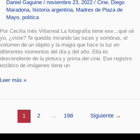
Daniel Gaguine
/
noviembre 23, 2022
/
Cine
,
Diego
Maradona
,
historia argentina
,
Madres de Plaza de
Mayo
,
politica
Por Cecilia Inés Villarreal La fotografía tiene ese…qué sé
yo, ¿viste? Te quedás mirando las luces y sombras, el
volumen de un objeto y la magia que hace la luz en
diferentes momentos del día y del año. Ella es
descendiente de la pintura y prima del cine. Ese registro
estático de imágenes tiene un
Leer más »
1
2
…
198
Siguiente
→