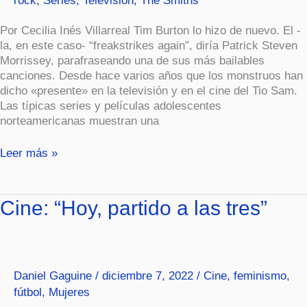
rock
,
Series
,
Televisión
,
The Smiths
Por Cecilia Inés Villarreal Tim Burton lo hizo de nuevo. El -
la, en este caso- “freakstrikes again”, diría Patrick Steven
Morrissey, parafraseando una de sus más bailables
canciones. Desde hace varios años que los monstruos han
dicho «presente» en la televisión y en el cine del Tio Sam.
Las típicas series y películas adolescentes
norteamericanas muestran una
Leer más »
Cine:
Cine: “Hoy, partido a las tres”
“Hoy,
partido
a
las
Daniel Gaguine
/
diciembre 7, 2022
/
Cine
,
feminismo
,
tres”
fútbol
,
Mujeres