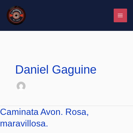
Ir
al
contenido
Daniel Gaguine
Caminata
Caminata Avon. Rosa,
Avon.
maravillosa.
Rosa,
maravillosa.