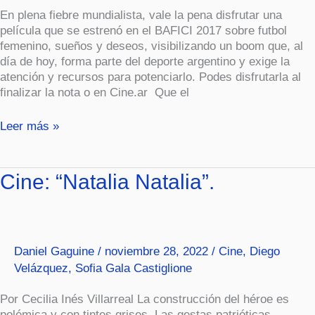
En plena fiebre mundialista, vale la pena disfrutar una
película que se estrenó en el BAFICI 2017 sobre futbol
femenino, sueños y deseos, visibilizando un boom que, al
día de hoy, forma parte del deporte argentino y exige la
atención y recursos para potenciarlo. Podes disfrutarla al
finalizar la nota o en Cine.ar Que el
Leer más »
Cine:
Cine: “Natalia Natalia”.
“Natalia
Natalia”.
Daniel Gaguine
/
noviembre 28, 2022
/
Cine
,
Diego
Velázquez
,
Sofia Gala Castiglione
Por Cecilia Inés Villarreal La construcción del héroe es
polémica y con tintes grises. Las gestas patrióticas