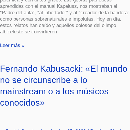
aprendidas con el manual Kapelusz, nos mostraban al
“Padre del aula”, “al Libertador” y al “creador de la bandera”
como personas sobrenaturales e impolutas. Hoy en día,
estos relatos han caído y aquellos colosos del olimpo
albiceleste se convirtieron
Leer más »
Fernando
Fernando Kabusacki: «El mundo
Kabusacki:
no se circunscribe a lo
«El
mundo
mainstream o a los músicos
no
se
conocidos»
circunscribe
a
lo
mainstream
o