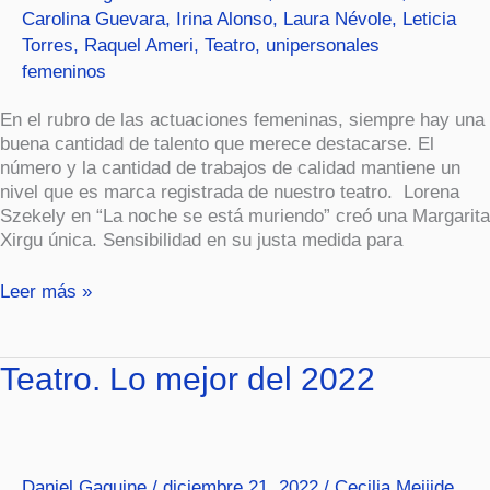
Carolina Guevara
,
Irina Alonso
,
Laura Névole
,
Leticia
Torres
,
Raquel Ameri
,
Teatro
,
unipersonales
femeninos
En el rubro de las actuaciones femeninas, siempre hay una
buena cantidad de talento que merece destacarse. El
número y la cantidad de trabajos de calidad mantiene un
nivel que es marca registrada de nuestro teatro. Lorena
Szekely en “La noche se está muriendo” creó una Margarita
Xirgu única. Sensibilidad en su justa medida para
Leer más »
Teatro.
Teatro. Lo mejor del 2022
Lo
mejor
del
2022
Daniel Gaguine
/
diciembre 21, 2022
/
Cecilia Meijide
,