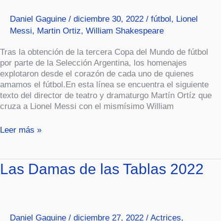
Daniel Gaguine
/
diciembre 30, 2022
/
fútbol
,
Lionel
Messi
,
Martin Ortiz
,
William Shakespeare
Tras la obtención de la tercera Copa del Mundo de fútbol
por parte de la Selección Argentina, los homenajes
explotaron desde el corazón de cada uno de quienes
amamos el fútbol.En esta línea se encuentra el siguiente
texto del director de teatro y dramaturgo Martín Ortíz que
cruza a Lionel Messi con el mismísimo William
Leer más »
Las
Las Damas de las Tablas 2022
Damas
de
las
Tablas
Daniel Gaguine
/
diciembre 27, 2022
/
Actrices
,
2022