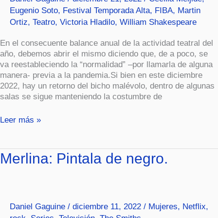
Eugenio Soto
,
Festival Temporada Alta
,
FIBA
,
Martin
Ortiz
,
Teatro
,
Victoria Hladilo
,
William Shakespeare
En el consecuente balance anual de la actividad teatral del
año, debemos abrir el mismo diciendo que, de a poco, se
va reestableciendo la “normalidad” –por llamarla de alguna
manera- previa a la pandemia.Si bien en este diciembre
2022, hay un retorno del bicho malévolo, dentro de algunas
salas se sigue manteniendo la costumbre de
Leer más »
Merlina:
Merlina: Pintala de negro.
Pintala
de
negro.
Daniel Gaguine
/
diciembre 11, 2022
/
Mujeres
,
Netflix
,