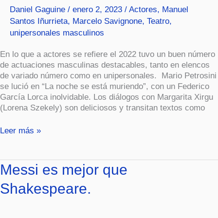
Daniel Gaguine
/
enero 2, 2023
/
Actores
,
Manuel
Santos Iñurrieta
,
Marcelo Savignone
,
Teatro
,
unipersonales masculinos
En lo que a actores se refiere el 2022 tuvo un buen número
de actuaciones masculinas destacables, tanto en elencos
de variado número como en unipersonales. Mario Petrosini
se lució en “La noche se está muriendo”, con un Federico
García Lorca inolvidable. Los diálogos con Margarita Xirgu
(Lorena Szekely) son deliciosos y transitan textos como
Leer más »
Messi
Messi es mejor que
es
Shakespeare.
mejor
que
Shakespeare.