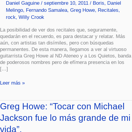
Daniel Gaguine
/
septiembre 10, 2011
/
Boris
,
Daniel
Dos.
Melingo
,
Fernando Samalea
,
Greg Howe
,
Recitales
,
rock
,
Willy Crook
La posibilidad de ver dos recitales que, seguramente,
quedarán en el recuerdo, es para destacar y relatar. Más
aún, con artistas tan disímiles, pero con búsquedas
permanentes. De esta manera, llegamos a ver al virtuoso
guitarrista Greg Howe al ND Ateneo y a Los Quietos, banda
de poderosos nombres pero de efímera presencia en los
[…]
Leer más »
Greg
Greg Howe: “Tocar con Michael
Howe:
Jackson fue lo más grande de mi
“Tocar
con
vida”.
Michael