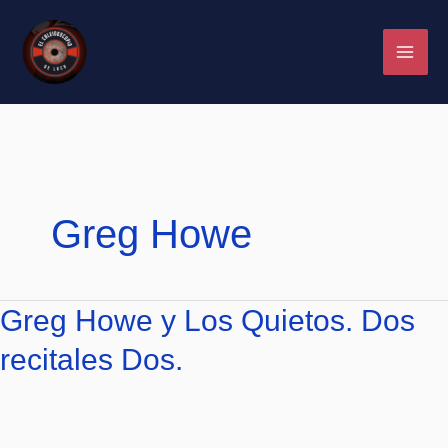
Ir
al
contenido
Greg Howe
Greg
Greg Howe y Los Quietos. Dos
Howe
recitales Dos.
y
Los
Quietos.
Dos
recitales