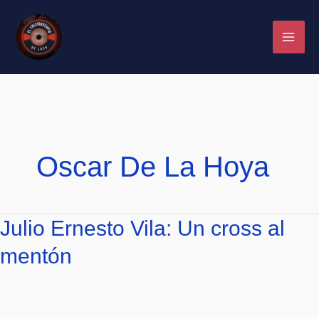
Ir
al
contenido
Oscar De La Hoya
Julio
Julio Ernesto Vila: Un cross al
Ernesto
mentón
Vila:
Un
cross
al
mentón