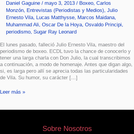
Daniel Gaguine
/
mayo 3, 2013
/
Boxeo
,
Carlos
Monzón
,
Entrevistas (Periodistas y Medios)
,
Julio
Ernesto Vila
,
Lucas Matthysse
,
Marcos Maidana
,
Muhammad Ali
,
Oscar De la Hoya
,
Osvaldo Principi
,
periodismo
,
Sugar Ray Leonard
El lunes pasado, falleció Julio Ernesto Vila, maestro del
periodismo de boxeo. ECDL tuvo la chance de conocerlo y
tener una larga charla con Don Julio, la cual transcribimos
a continuación, a modo de homenaje. Antes que digan algo,
si, es larga pero allí se aprecia todas las particularidades
de Vila. Su humor, su carácter […]
Leer más »
Sobre Nosotros