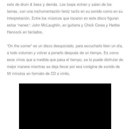
sets de drum & bass y demás. Los loops entran y salen de los
temas, con una instrumentación feróz tanto en su sonido como en su
interpretación. Entre los músicos que tocaron en este disco figuran
estos “nenes”: John McLaughlin, en guitarra y Chick Corea y Herbie
Hancock en teclados.
“On the corner” es un disco desquiciado, para escucharlo bien un día,
a todo volumen y volver a ponerlo después de un tiempo. Es como
esos vinos que a medida que pasa el tiempo, se lo puede disfrutar de
mejor manera mientras se deja llevar por esa vorágine de sonido de
55 minutos en formato de CD o vinilo.