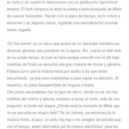
en tanto y en cuanto lo relacionaron con su producción “jazzística”
anterior. El funk tampoco le abrió la puerta a esta búsqueda de Miles
de nuevos horizontes. Recién con el paso del tiempo, se lo volvió a
escuchar y en algunos casos, logrando una reivindicación muchas
veces negada.
“On the corner” es un disco que arrasa en su desandar frenético por
diversos géneros que pululaban en la época. Así, suena un wah wah
en su propio tempo, el cual no tiene porqué coincidir con el del bajo,
mientras de fondo se escucha una gran maraña de ritmos y géneros.
Parece como que la música toma por asalto a los que están
escuchando, ya sea para molestarlos o para captar su atención. Al
respecto, no pasa desapercibido de ninguna manera.
Otro punto escandaloso fue la tapa del disco, donde no se ven los
créditos del mismo y apenas empieza a sonar el vinilo, más de uno
preguntó, al borde del ataque ¿Dónde está la trompeta de Miles que
no se escucha en ningún lado? De tal manera, se entremezcla la
música hindú, el jazz, un proto hip-hop o los arreglos de estudio que,
con el tiempo, serán retomados por la música electrónica para los