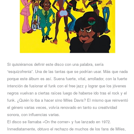
Si quisiéramos definir este disco con una palabra, sería
“esquizofrenia”. Una de las tantas que se podrían usar. Más que nada
porque este álbum es así. Suena fuerte, vital, arrollador, con la fuerte
intención de fusionar el funk con el free jazz y lograr que los jóvenes
negros vuelvan a ciertas raíces luego de haberse ido tras el rock y el
funk. ¿Quién lo iba a hacer sino Miles Davis? El mismo que reinventó
el género varias veces, volvía renovado en tanto su creatividad
sonora, con influencias varias.
El disco se llamaba «On the corner» y fue lanzado en 1972.
Inmediatamente, obtuvo el rechazo de muchos de los fans de Miles,