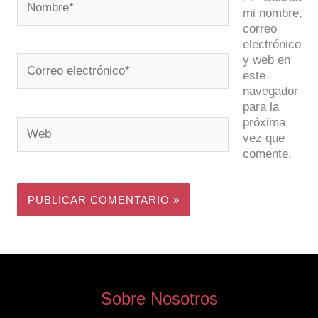
mi nombre,
correo
electrónico
y web en
Correo
este
electrónico*
navegador
para la
próxima
Web
vez que
comente.
Sobre Nosotros