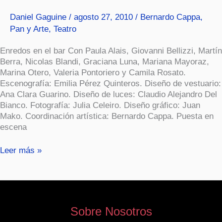
Daniel Gaguine
/
agosto 27, 2010
/
Bernardo Cappa
,
Pan y Arte
,
Teatro
Enredos en el bar Con Paula Alais, Giovanni Bellizzi, Martín
Berra, Nicolas Blandi, Graciana Luna, Mariana Mayoraz,
Marina Otero, Valeria Pontoriero y Camila Rosato.
Escenografía: Emilia Pérez Quinteros. Diseño de vestuario:
Ana Clara Guarino. Diseño de luces: Claudio Alejandro Del
Bianco. Fotografía: Julia Celeiro. Diseño gráfico: Juan
Mako. Coordinación artística: Bernardo Cappa. Puesta en
escena
Leer más »
Sobre Nosotros