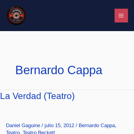
Ir
al
contenido
Bernardo Cappa
La
La Verdad (Teatro)
Verdad
(Teatro)
Daniel Gaguine
/
julio 15, 2012
/
Bernardo Cappa
,
Teatro
,
Teatro Beckett