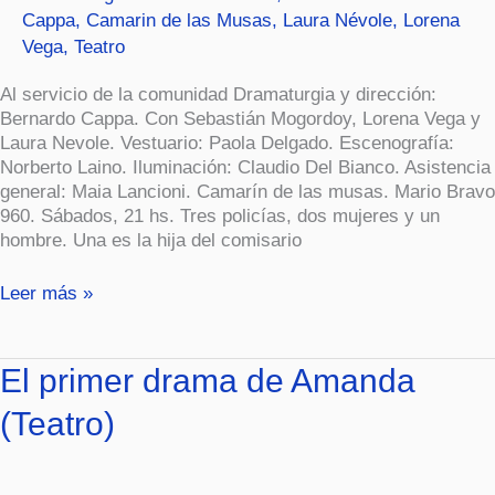
Cappa
,
Camarin de las Musas
,
Laura Névole
,
Lorena
Vega
,
Teatro
Al servicio de la comunidad Dramaturgia y dirección:
Bernardo Cappa. Con Sebastián Mogordoy, Lorena Vega y
Laura Nevole. Vestuario: Paola Delgado. Escenografía:
Norberto Laino. Iluminación: Claudio Del Bianco. Asistencia
general: Maia Lancioni. Camarín de las musas. Mario Bravo
960. Sábados, 21 hs. Tres policías, dos mujeres y un
hombre. Una es la hija del comisario
Leer más »
El
El primer drama de Amanda
primer
(Teatro)
drama
de
Amanda
(Teatro)