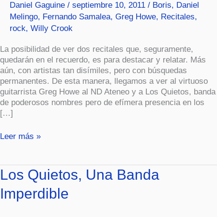
Daniel Gaguine
/
septiembre 10, 2011
/
Boris
,
Daniel
Dos.
Melingo
,
Fernando Samalea
,
Greg Howe
,
Recitales
,
rock
,
Willy Crook
La posibilidad de ver dos recitales que, seguramente,
quedarán en el recuerdo, es para destacar y relatar. Más
aún, con artistas tan disímiles, pero con búsquedas
permanentes. De esta manera, llegamos a ver al virtuoso
guitarrista Greg Howe al ND Ateneo y a Los Quietos, banda
de poderosos nombres pero de efímera presencia en los
[…]
Leer más »
Los
Los Quietos, Una Banda
Quietos,
Imperdible
Una
Banda
Imperdible