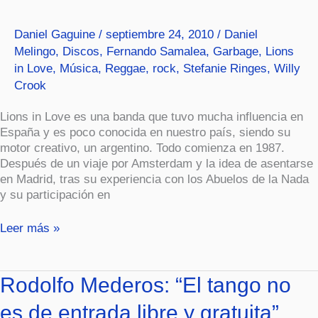
Love
Daniel Gaguine
/
septiembre 24, 2010
/
Daniel
Melingo
,
Discos
,
Fernando Samalea
,
Garbage
,
Lions
in Love
,
Música
,
Reggae
,
rock
,
Stefanie Ringes
,
Willy
Crook
Lions in Love es una banda que tuvo mucha influencia en
España y es poco conocida en nuestro país, siendo su
motor creativo, un argentino. Todo comienza en 1987.
Después de un viaje por Amsterdam y la idea de asentarse
en Madrid, tras su experiencia con los Abuelos de la Nada
y su participación en
Leer más »
Rodolfo
Rodolfo Mederos: “El tango no
Mederos:
es de entrada libre y gratuita”
“El