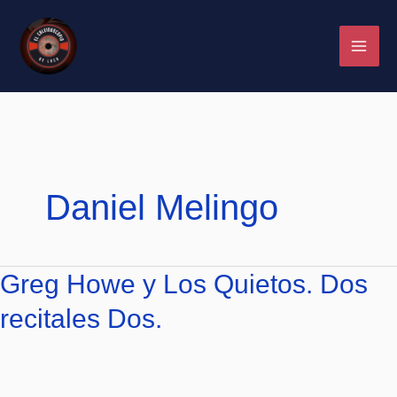
Ir
al
contenido
Daniel Melingo
Greg
Greg Howe y Los Quietos. Dos
Howe
recitales Dos.
y
Los
Quietos.
Dos
recitales