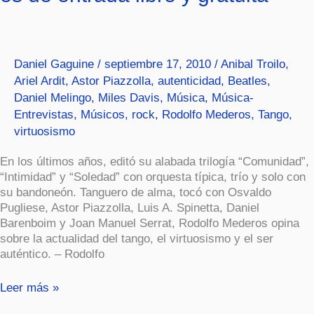
tango
no
es
de
Daniel Gaguine
/
septiembre 17, 2010
/
Anibal Troilo
,
entrada
Ariel Ardit
,
Astor Piazzolla
,
autenticidad
,
Beatles
,
libre
Daniel Melingo
,
Miles Davis
,
Música
,
Música-
y
gratuita”
Entrevistas
,
Músicos
,
rock
,
Rodolfo Mederos
,
Tango
,
virtuosismo
En los últimos años, editó su alabada trilogía “Comunidad”,
“Intimidad” y “Soledad” con orquesta típica, trío y solo con
su bandoneón. Tanguero de alma, tocó con Osvaldo
Pugliese, Astor Piazzolla, Luis A. Spinetta, Daniel
Barenboim y Joan Manuel Serrat, Rodolfo Mederos opina
sobre la actualidad del tango, el virtuosismo y el ser
auténtico. – Rodolfo
Leer más »