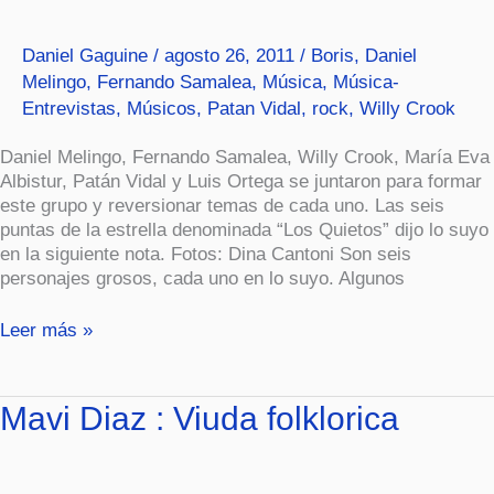
Daniel Gaguine
/
agosto 26, 2011
/
Boris
,
Daniel
Melingo
,
Fernando Samalea
,
Música
,
Música-
Entrevistas
,
Músicos
,
Patan Vidal
,
rock
,
Willy Crook
Daniel Melingo, Fernando Samalea, Willy Crook, María Eva
Albistur, Patán Vidal y Luis Ortega se juntaron para formar
este grupo y reversionar temas de cada uno. Las seis
puntas de la estrella denominada “Los Quietos” dijo lo suyo
en la siguiente nota. Fotos: Dina Cantoni Son seis
personajes grosos, cada uno en lo suyo. Algunos
Leer más »
Mavi
Mavi Diaz : Viuda folklorica
Diaz
:
Viuda