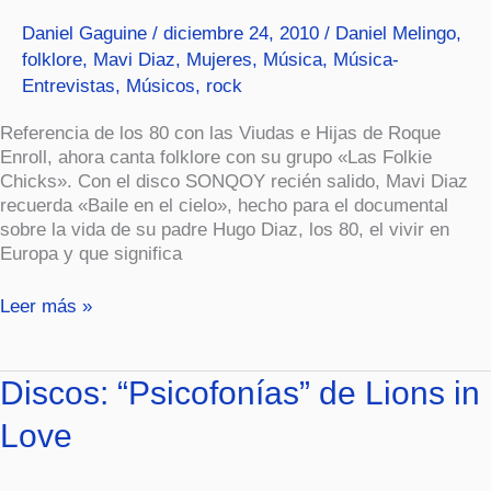
folklorica
Daniel Gaguine
/
diciembre 24, 2010
/
Daniel Melingo
,
folklore
,
Mavi Diaz
,
Mujeres
,
Música
,
Música-
Entrevistas
,
Músicos
,
rock
Referencia de los 80 con las Viudas e Hijas de Roque
Enroll, ahora canta folklore con su grupo «Las Folkie
Chicks». Con el disco SONQOY recién salido, Mavi Diaz
recuerda «Baile en el cielo», hecho para el documental
sobre la vida de su padre Hugo Diaz, los 80, el vivir en
Europa y que significa
Leer más »
Discos:
Discos: “Psicofonías” de Lions in
“Psicofonías”
Love
de
Lions
in