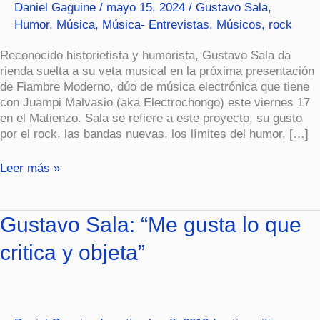
Daniel Gaguine
/
mayo 15, 2024
/
Gustavo Sala
,
canciones”.
Humor
,
Música
,
Música- Entrevistas
,
Músicos
,
rock
Reconocido historietista y humorista, Gustavo Sala da
rienda suelta a su veta musical en la próxima presentación
de Fiambre Moderno, dúo de música electrónica que tiene
con Juampi Malvasio (aka Electrochongo) este viernes 17
en el Matienzo. Sala se refiere a este proyecto, su gusto
por el rock, las bandas nuevas, los límites del humor, […]
Leer más »
Gustavo
Gustavo Sala: “Me gusta lo que
Sala:
critica y objeta”
“Me
gusta
lo
que
critica