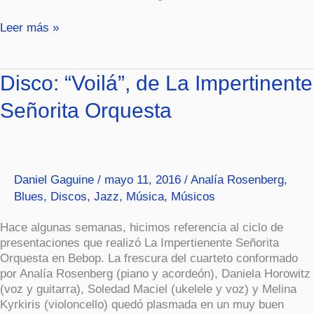
Leer más »
Disco:
Disco: “Voilá”, de La Impertinente
“Voilá”,
Señorita Orquesta
de
La
Impertinente
Señorita
Orquesta
Daniel Gaguine
/
mayo 11, 2016
/
Analía Rosenberg
,
Blues
,
Discos
,
Jazz
,
Música
,
Músicos
Hace algunas semanas, hicimos referencia al ciclo de
presentaciones que realizó La Impertienente Señorita
Orquesta en Bebop. La frescura del cuarteto conformado
por Analía Rosenberg (piano y acordeón), Daniela Horowitz
(voz y guitarra), Soledad Maciel (ukelele y voz) y Melina
Kyrkiris (violoncello) quedó plasmada en un muy buen