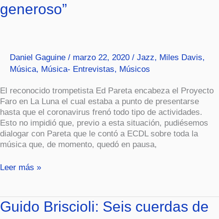
generoso”
“El
jazz
es
difícil
y
Daniel Gaguine
/
marzo 22, 2020
/
Jazz
,
Miles Davis
,
generoso”
Música
,
Música- Entrevistas
,
Músicos
El reconocido trompetista Ed Pareta encabeza el Proyecto
Faro en La Luna el cual estaba a punto de presentarse
hasta que el coronavirus frenó todo tipo de actividades.
Esto no impidió que, previo a esta situación, pudiésemos
dialogar con Pareta que le contó a ECDL sobre toda la
música que, de momento, quedó en pausa,
Leer más »
Guido
Guido Briscioli: Seis cuerdas de
Briscioli: