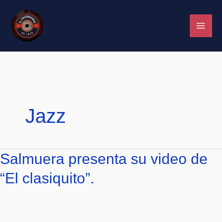
Ir
al
contenido
Jazz
Salmuera
Salmuera presenta su video de
presenta
“El clasiquito”.
su
video
de
“El
clasiquito”.