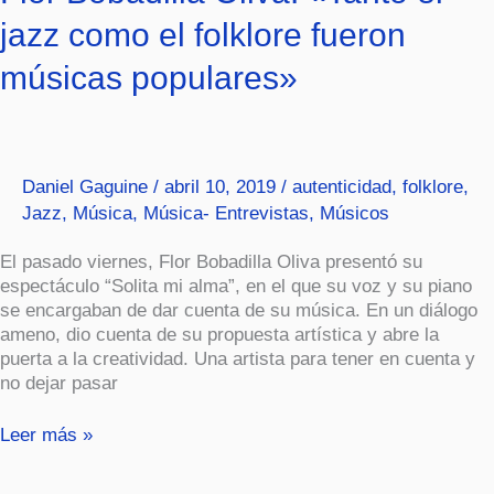
Bobadilla
jazz como el folklore fueron
Oliva:
«Tanto
músicas populares»
el
jazz
como
el
folklore
Daniel Gaguine
/
abril 10, 2019
/
autenticidad
,
folklore
,
fueron
Jazz
,
Música
,
Música- Entrevistas
,
Músicos
músicas
populares»
El pasado viernes, Flor Bobadilla Oliva presentó su
espectáculo “Solita mi alma”, en el que su voz y su piano
se encargaban de dar cuenta de su música. En un diálogo
ameno, dio cuenta de su propuesta artística y abre la
puerta a la creatividad. Una artista para tener en cuenta y
no dejar pasar
Leer más »