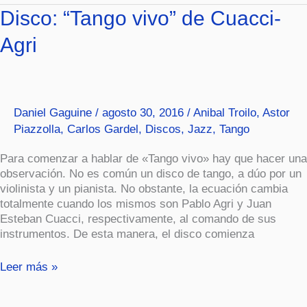
Disco:
Disco: “Tango vivo” de Cuacci-
“Tango
Agri
vivo”
de
Cuacci-
Agri
Daniel Gaguine
/
agosto 30, 2016
/
Anibal Troilo
,
Astor
Piazzolla
,
Carlos Gardel
,
Discos
,
Jazz
,
Tango
Para comenzar a hablar de «Tango vivo» hay que hacer una
observación. No es común un disco de tango, a dúo por un
violinista y un pianista. No obstante, la ecuación cambia
totalmente cuando los mismos son Pablo Agri y Juan
Esteban Cuacci, respectivamente, al comando de sus
instrumentos. De esta manera, el disco comienza
Leer más »