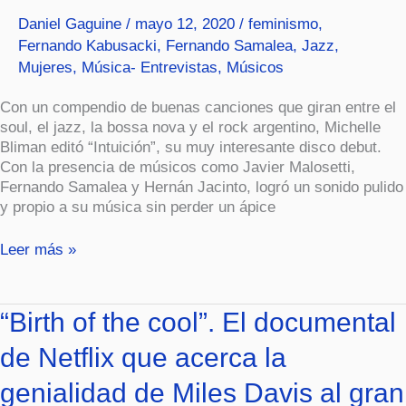
el
Daniel Gaguine
/
mayo 12, 2020
/
feminismo
,
equilibrio”
Fernando Kabusacki
,
Fernando Samalea
,
Jazz
,
Mujeres
,
Música- Entrevistas
,
Músicos
Con un compendio de buenas canciones que giran entre el
soul, el jazz, la bossa nova y el rock argentino, Michelle
Bliman editó “Intuición”, su muy interesante disco debut.
Con la presencia de músicos como Javier Malosetti,
Fernando Samalea y Hernán Jacinto, logró un sonido pulido
y propio a su música sin perder un ápice
Leer más »
“Birth
“Birth of the cool”. El documental
of
de Netflix que acerca la
the
cool”.
genialidad de Miles Davis al gran
El