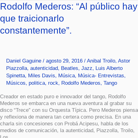
Rodolfo
Rodolfo Mederos: “Al público hay
Mederos:
que traicionarlo
“Al
público
constantemente”.
hay
que
traicionarlo
constantemente”.
Daniel Gaguine
/
agosto 29, 2016
/
Anibal Troilo
,
Astor
Piazzolla
,
autenticidad
,
Beatles
,
Jazz
,
Luis Alberto
Spinetta
,
Miles Davis
,
Música
,
Música- Entrevistas
,
Músicos
,
politica
,
rock
,
Rodolfo Mederos
,
Tango
Creador en estado puro e innovador del tango, Rodolfo
Mederos se embarca en una nueva aventura al grabar su
disco “Trece” con su Orquesta Típica. Pero Mederos piensa
y reflexiona de manera tan certera como precisa. En una
charla sin concesiones con Probá Acipesu, habla de los
medios de comunicación, la autenticidad, Piazzolla, Troilo,
Los