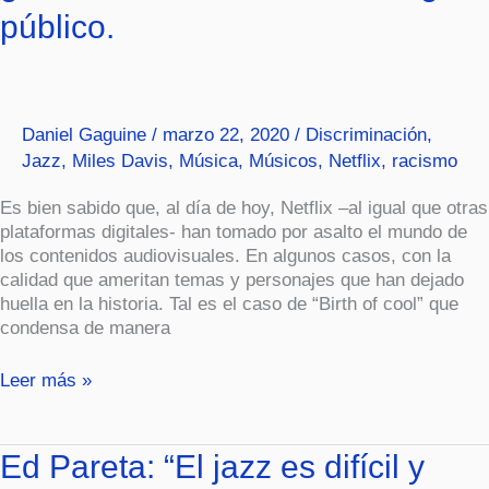
documental
público.
de
Netflix
que
acerca
la
Daniel Gaguine
/
marzo 22, 2020
/
Discriminación
,
genialidad
Jazz
,
Miles Davis
,
Música
,
Músicos
,
Netflix
,
racismo
de
Miles
Es bien sabido que, al día de hoy, Netflix –al igual que otras
Davis
plataformas digitales- han tomado por asalto el mundo de
al
los contenidos audiovisuales. En algunos casos, con la
gran
calidad que ameritan temas y personajes que han dejado
público.
huella en la historia. Tal es el caso de “Birth of cool” que
condensa de manera
Leer más »
Ed
Ed Pareta: “El jazz es difícil y
Pareta: