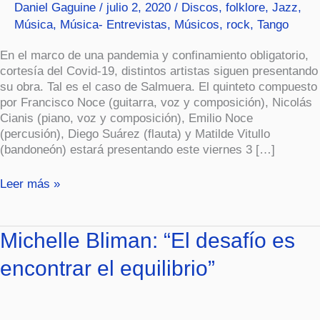
Daniel Gaguine
/
julio 2, 2020
/
Discos
,
folklore
,
Jazz
,
Música
,
Música- Entrevistas
,
Músicos
,
rock
,
Tango
En el marco de una pandemia y confinamiento obligatorio,
cortesía del Covid-19, distintos artistas siguen presentando
su obra. Tal es el caso de Salmuera. El quinteto compuesto
por Francisco Noce (guitarra, voz y composición), Nicolás
Cianis (piano, voz y composición), Emilio Noce
(percusión), Diego Suárez (flauta) y Matilde Vitullo
(bandoneón) estará presentando este viernes 3 […]
Leer más »
Michelle
Michelle Bliman: “El desafío es
Bliman:
encontrar el equilibrio”
“El
desafío
es
encontrar