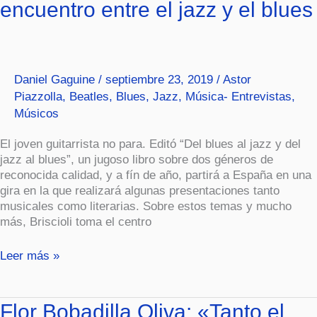
encuentro entre el jazz y el blues
Seis
cuerdas
de
encuentro
entre
Daniel Gaguine
/
septiembre 23, 2019
/
Astor
el
Piazzolla
,
Beatles
,
Blues
,
Jazz
,
Música- Entrevistas
,
jazz
Músicos
y
el
El joven guitarrista no para. Editó “Del blues al jazz y del
blues
jazz al blues”, un jugoso libro sobre dos géneros de
reconocida calidad, y a fín de año, partirá a España en una
gira en la que realizará algunas presentaciones tanto
musicales como literarias. Sobre estos temas y mucho
más, Briscioli toma el centro
Leer más »
Flor
Flor Bobadilla Oliva: «Tanto el