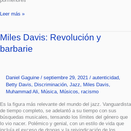
pormenores
Leer más »
Miles
Miles Davis: Revolución y
Davis:
barbarie
Revolución
y
barbarie
Daniel Gaguine
/
septiembre 29, 2021
/
autenticidad
,
Betty Davis
,
Discriminación
,
Jazz
,
Miles Davis
,
Muhammad Ali
,
Música
,
Músicos
,
racismo
Es la figura más relevante del mundo del jazz. Vanguardista
de tiempo completo, se adelantó a su tiempo con sus
búsquedas musicales, tensando los límites del género que
lo vio nacer. Polémico y genial, con un estilo de vida que
incluía el exceso de drogas y la reivindicación de los