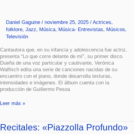
es
intimista
y
Daniel Gaguine
/
noviembre 25, 2025
/
Actrices
,
aireada».
folklore
,
Jazz
,
Música
,
Música- Entrevistas
,
Músicos
,
Televisión
Cantautora que, en su infancia y adolescencia fue actriz,
presenta “Lo que corre delante de mí”, su primer disco.
Dueña de una voz particular y cautivante, Verónica
Walfisch edita una serie de canciones nacidas de su
encuentro con el piano, donde desarrolla texturas,
intensidades e imágenes. El álbum cuenta con la
producción de Guillermo Pesoa
Leer más »
Recitales:
Recitales: «Piazzolla Profundo»
«Piazzolla