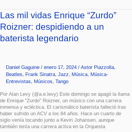
Las
Las mil vidas Enrique “Zurdo”
mil
Roizner: despidiendo a un
vidas
Enrique
baterista legendario
“Zurdo”
Roizner:
despidiendo
a
un
Daniel Gaguine
/
enero 17, 2024
/
Astor Piazzolla
,
baterista
Beatles
,
Frank Sinatra
,
Jazz
,
Música
,
Música-
legendario
Entrevistas
,
Músicos
,
Tango
Por Alan Levy (@a.e.levy) Este domingo se apagó la llama
de Enrique “Zurdo” Roizner, un músico con una carrera
inmensa y ecléctica. El carismático baterista falleció tras
haber sufrido un ACV a los 84 años. Hace un cuarto de
siglo venía tocando junto a Kevin Johansen, aunque
también tenía una carrera activa en la Orquesta