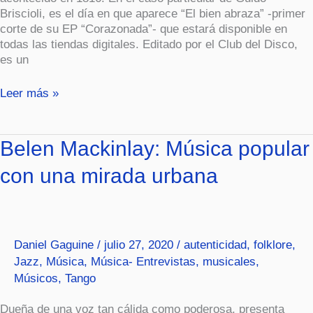
Briscioli, es el día en que aparece “El bien abraza” -primer
corte de su EP “Corazonada”- que estará disponible en
todas las tiendas digitales. Editado por el Club del Disco,
es un
Leer más »
Belen
Belen Mackinlay: Música popular
Mackinlay:
con una mirada urbana
Música
popular
con
una
mirada
Daniel Gaguine
/
julio 27, 2020
/
autenticidad
,
folklore
,
urbana
Jazz
,
Música
,
Música- Entrevistas
,
musicales
,
Músicos
,
Tango
Dueña de una voz tan cálida como poderosa, presenta