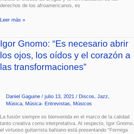
derechos de los afroamericanos, es
Leer más »
Igor
Igor Gnomo: “Es necesario abrir
Gnomo:
los ojos, los oídos y el corazón a
“Es
necesario
las transformaciones”
abrir
los
ojos,
los
oídos
Daniel Gaguine
/
julio 13, 2021
/
Discos
,
Jazz
,
y
Música
,
Música- Entrevistas
,
Músicos
el
corazón
La fusión siempre es bienvenida en el marco de la calidad
a
tanto creativa como interpretativa. Al respecto, Igor Gnomo,
las
el virtuoso guitarrista bahiano está presentando “Formiga
transformaciones”