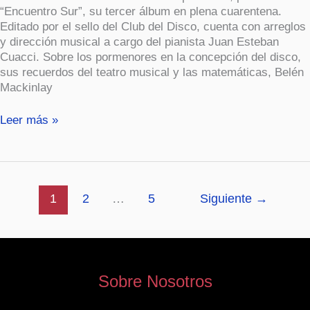
“Encuentro Sur”, su tercer álbum en plena cuarentena.
Editado por el sello del Club del Disco, cuenta con arreglos
y dirección musical a cargo del pianista Juan Esteban
Cuacci. Sobre los pormenores en la concepción del disco,
sus recuerdos del teatro musical y las matemáticas, Belén
Mackinlay
Leer más »
1
2
…
5
Siguiente
→
Sobre Nosotros