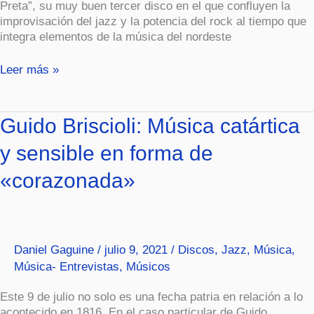
Preta”, su muy buen tercer disco en el que confluyen la
improvisación del jazz y la potencia del rock al tiempo que
integra elementos de la música del nordeste
Leer más »
Guido
Guido Briscioli: Música catártica
Briscioli:
y sensible en forma de
Música
catártica
«corazonada»
y
sensible
en
forma
de
Daniel Gaguine
/
julio 9, 2021
/
Discos
,
Jazz
,
Música
,
«corazonada»
Música- Entrevistas
,
Músicos
Este 9 de julio no solo es una fecha patria en relación a lo
acontecido en 1816. En el caso particular de Guido