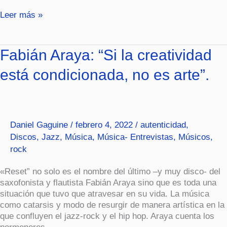
Leer más »
Fabián
Fabián Araya: “Si la creatividad
Araya:
está condicionada, no es arte”.
“Si
la
creatividad
está
condicionada,
Daniel Gaguine
/
febrero 4, 2022
/
autenticidad
,
no
Discos
,
Jazz
,
Música
,
Música- Entrevistas
,
Músicos
,
es
rock
arte”.
«Reset” no solo es el nombre del último –y muy disco- del
saxofonista y flautista Fabián Araya sino que es toda una
situación que tuvo que atravesar en su vida. La música
como catarsis y modo de resurgir de manera artística en la
que confluyen el jazz-rock y el hip hop. Araya cuenta los