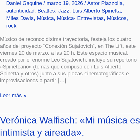
Daniel Gaguine
/
marzo 19, 2026
/
Astor Piazzolla
,
autenticidad
,
Beatles
,
Jazz
,
Luis Alberto Spinetta
,
Miles Davis
,
Música
,
Música- Entrevistas
,
Músicos
,
rock
Músico de reconocidísima trayectoria, festeja los cuatro
años del proyecto “Conexión Sujatovich”, en The Lift, este
viernes 20 de marzo, a las 20 h. Este espacio musical,
creado por el enorme Leo Sujatovich, incluye su repertorio
«Spineteano» (temas que compuso con Luis Alberto
Spinetta y otros) junto a sus piezas cinematográficas e
improvisaciones a partir […]
Leer más »
Verónica
Verónica Walfisch: «Mi música es
Walfisch:
intimista y aireada».
«Mi
música