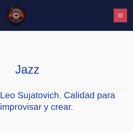
Ir
al
contenido
Jazz
Leo
Leo Sujatovich. Calidad para
Sujatovich.
improvisar y crear.
Calidad
para
improvisar
y
crear.