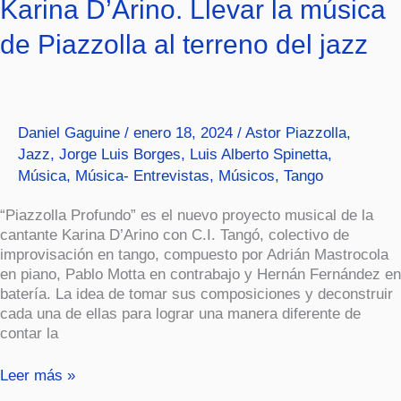
Karina
Karina D’Arino. Llevar la música
D’Arino.
de Piazzolla al terreno del jazz
Llevar
la
música
de
Piazzolla
Daniel Gaguine
/
enero 18, 2024
/
Astor Piazzolla
,
al
Jazz
,
Jorge Luis Borges
,
Luis Alberto Spinetta
,
terreno
Música
,
Música- Entrevistas
,
Músicos
,
Tango
del
jazz
“Piazzolla Profundo” es el nuevo proyecto musical de la
cantante Karina D’Arino con C.I. Tangó, colectivo de
improvisación en tango, compuesto por Adrián Mastrocola
en piano, Pablo Motta en contrabajo y Hernán Fernández en
batería. La idea de tomar sus composiciones y deconstruir
cada una de ellas para lograr una manera diferente de
contar la
Leer más »