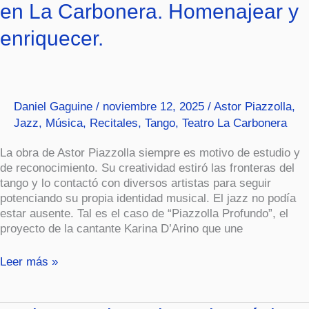
en La Carbonera. Homenajear y
Profundo»
en
enriquecer.
La
Carbonera.
Homenajear
y
enriquecer.
Daniel Gaguine
/
noviembre 12, 2025
/
Astor Piazzolla
,
Jazz
,
Música
,
Recitales
,
Tango
,
Teatro La Carbonera
La obra de Astor Piazzolla siempre es motivo de estudio y
de reconocimiento. Su creatividad estiró las fronteras del
tango y lo contactó con diversos artistas para seguir
potenciando su propia identidad musical. El jazz no podía
estar ausente. Tal es el caso de “Piazzolla Profundo”, el
proyecto de la cantante Karina D’Arino que une
Leer más »