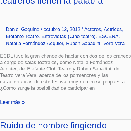
teatreros tienen la palabra
Los
teatreros
tienen
la
Daniel Gaguine
/
octubre 12, 2012
/
Actores
,
Actrices
,
palabra
Elefante Teatro
,
Entrevistas (Cine-teatro)
,
ESCENA
,
Natalia Fernández Acquier
,
Ruben Sabadini
,
Vera Vera
ECDL tuvo la gran chance de hablar con dos de los cráneos
a cargo de salas teatrales, como Natalia Fernández
Acquier, del Elefante Club Teatro y Rubén Sabadini, del
Teatro Vera Vera, acerca de los pormenores y las
características de este festival muy rico en su propuesta.
¿Cómo surge la posibilidad de participar en
Leer más »
Ruido
Ruido de hombre fingiendo
de