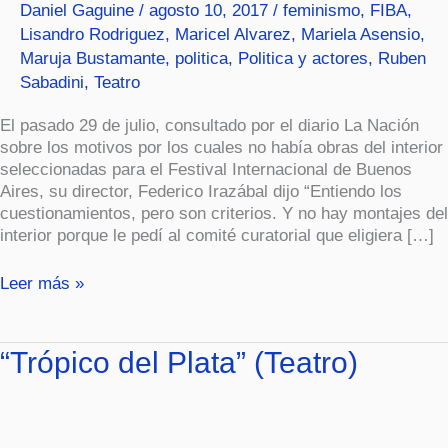
Daniel Gaguine
/
agosto 10, 2017
/
feminismo
,
FIBA
,
Lisandro Rodriguez
,
Maricel Alvarez
,
Mariela Asensio
,
Maruja Bustamante
,
politica
,
Politica y actores
,
Ruben
Sabadini
,
Teatro
El pasado 29 de julio, consultado por el diario La Nación
sobre los motivos por los cuales no había obras del interior
seleccionadas para el Festival Internacional de Buenos
Aires, su director, Federico Irazábal dijo “Entiendo los
cuestionamientos, pero son criterios. Y no hay montajes del
interior porque le pedí al comité curatorial que eligiera […]
Leer más »
“Trópico
“Trópico del Plata” (Teatro)
del
Plata”
(Teatro)