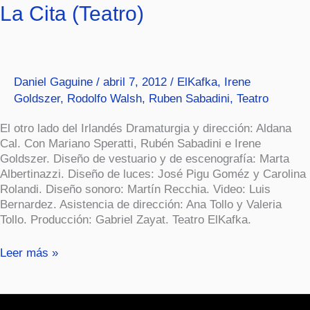
La
La Cita (Teatro)
Cita
(Teatro)
Daniel Gaguine
/
abril 7, 2012
/
ElKafka
,
Irene
Goldszer
,
Rodolfo Walsh
,
Ruben Sabadini
,
Teatro
El otro lado del Irlandés Dramaturgia y dirección: Aldana
Cal. Con Mariano Speratti, Rubén Sabadini e Irene
Goldszer. Diseño de vestuario y de escenografía: Marta
Albertinazzi. Diseño de luces: José Pigu Goméz y Carolina
Rolandi. Diseño sonoro: Martín Recchia. Video: Luis
Bernardez. Asistencia de dirección: Ana Tollo y Valeria
Tollo. Producción: Gabriel Zayat. Teatro ElKafka.
Leer más »