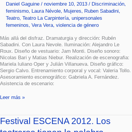
Daniel Gaguine
/
noviembre 10, 2013
/
Discriminación
,
feminismo
,
Laura Névole
,
Mujeres
,
Ruben Sabadini
,
Teatro
,
Teatro La Carpintería
,
unipersonales
femeninos
,
Vera Vera
,
violencia de género
Más allá del disfraz. Dramaturgia y dirección: Rubén
Sabadini. Con Laura Nevole. Iluminación: Alejandro Le
Roux. Diseño de vestuario: Jam Monti. Diseño sonoro:
Nicolas Bari y Matias Niebur. Realización de escenografia:
Mariela Iuliano Oper y Julián Villanueva. Diseño gráfico:
Sergio Calvo. Entrenamiento corporal y vocal: Valeria Tollo.
Asesoramiento escenográfico: Gabriela A. Fernández.
Asistencia de escenario:
Leer más »
Festival
Festival ESCENA 2012. Los
ESCENA
2012.