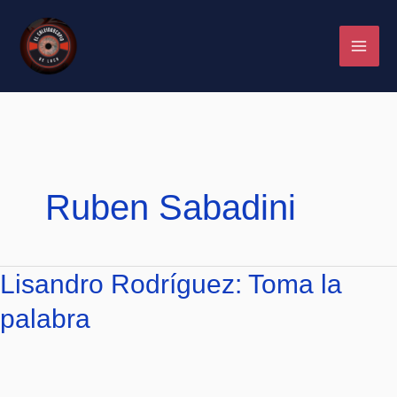
Ir
al
contenido
Ruben Sabadini
Lisandro
Lisandro Rodríguez: Toma la
Rodríguez:
palabra
Toma
la
palabra