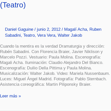
(Teatro)
hombre
fingiendo
(Teatro)
Daniel Gaguine
/
junio 2, 2012
/
Magalí Acha
,
Ruben
Sabadini
,
Teatro
,
Vera Vera
,
Walter Jakob
Cuando la mentira es la verdad Dramaturgia y dirección:
Rubén Sabadini. Con Florencia Braier, Javier Niklison y
Marcelo Pozzi. Vestuario: Paula Molina. Escenografía:
Magali Acha. Iluminación: Claudio Alejandro Del Bianco.
Escenografía: Duilio Della Pittima y Paula Molina.
Musicalización: Walter Jakob. Video: Mariela Nussenbaum.
Luces: Miguel Ángel Madrid. Fotografía: Pablo Sternbach.
Asistencia coreográfica: Martin Piliponsky Braier.
Leer más »