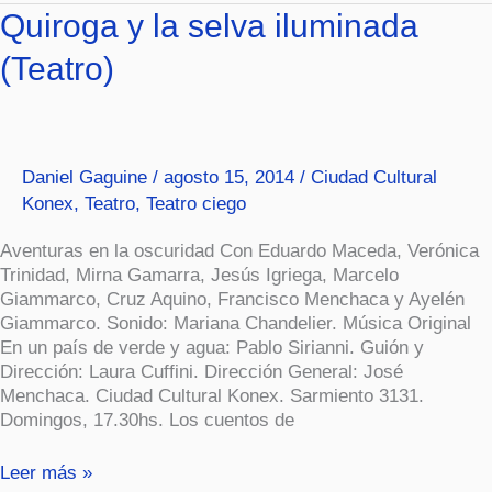
Quiroga
Quiroga y la selva iluminada
y
(Teatro)
la
selva
iluminada
(Teatro)
Daniel Gaguine
/
agosto 15, 2014
/
Ciudad Cultural
Konex
,
Teatro
,
Teatro ciego
Aventuras en la oscuridad Con Eduardo Maceda, Verónica
Trinidad, Mirna Gamarra, Jesús Igriega, Marcelo
Giammarco, Cruz Aquino, Francisco Menchaca y Ayelén
Giammarco. Sonido: Mariana Chandelier. Música Original
En un país de verde y agua: Pablo Sirianni. Guión y
Dirección: Laura Cuffini. Dirección General: José
Menchaca. Ciudad Cultural Konex. Sarmiento 3131.
Domingos, 17.30hs. Los cuentos de
Leer más »