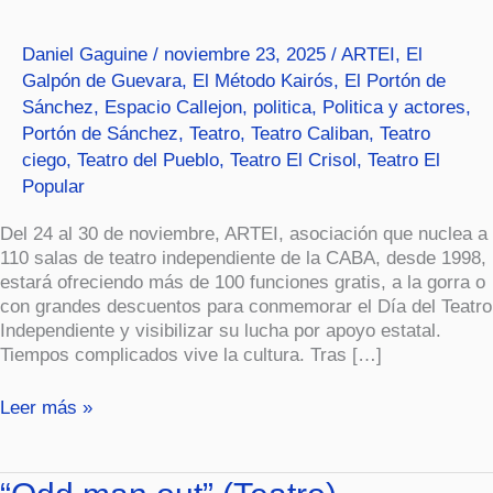
con
funciones
Daniel Gaguine
/
noviembre 23, 2025
/
ARTEI
,
El
y
Galpón de Guevara
,
El Método Kairós
,
El Portón de
lucha.
Sánchez
,
Espacio Callejon
,
politica
,
Politica y actores
,
Portón de Sánchez
,
Teatro
,
Teatro Caliban
,
Teatro
ciego
,
Teatro del Pueblo
,
Teatro El Crisol
,
Teatro El
Popular
Del 24 al 30 de noviembre, ARTEI, asociación que nuclea a
110 salas de teatro independiente de la CABA, desde 1998,
estará ofreciendo más de 100 funciones gratis, a la gorra o
con grandes descuentos para conmemorar el Día del Teatro
Independiente y visibilizar su lucha por apoyo estatal.
Tiempos complicados vive la cultura. Tras […]
Leer más »
“Odd