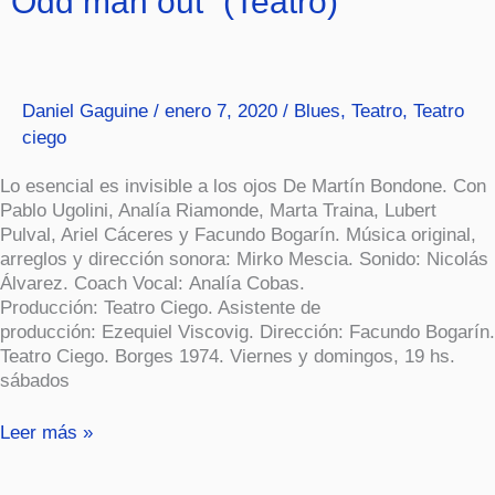
“Odd man out” (Teatro)
man
out”
(Teatro)
Daniel Gaguine
/
enero 7, 2020
/
Blues
,
Teatro
,
Teatro
ciego
Lo esencial es invisible a los ojos De Martín Bondone. Con
Pablo Ugolini, Analía Riamonde, Marta Traina, Lubert
Pulval, Ariel Cáceres y Facundo Bogarín. Música original,
arreglos y dirección sonora: Mirko Mescia. Sonido: Nicolás
Álvarez. Coach Vocal: Analía Cobas.
Producción: Teatro Ciego. Asistente de
producción: Ezequiel Viscovig. Dirección: Facundo Bogarín.
Teatro Ciego. Borges 1974. Viernes y domingos, 19 hs.
sábados
Leer más »