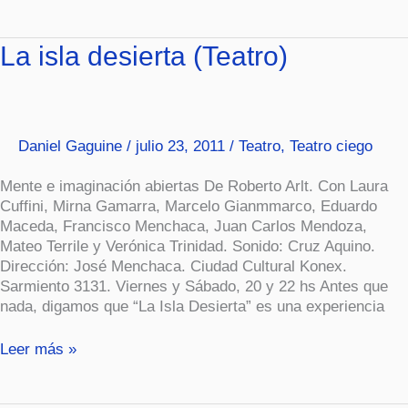
La
La isla desierta (Teatro)
isla
desierta
(Teatro)
Daniel Gaguine
/
julio 23, 2011
/
Teatro
,
Teatro ciego
Mente e imaginación abiertas De Roberto Arlt. Con Laura
Cuffini, Mirna Gamarra, Marcelo Gianmmarco, Eduardo
Maceda, Francisco Menchaca, Juan Carlos Mendoza,
Mateo Terrile y Verónica Trinidad. Sonido: Cruz Aquino.
Dirección: José Menchaca. Ciudad Cultural Konex.
Sarmiento 3131. Viernes y Sábado, 20 y 22 hs Antes que
nada, digamos que “La Isla Desierta” es una experiencia
Leer más »