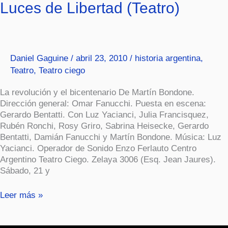
Luces
Luces de Libertad (Teatro)
de
Libertad
(Teatro)
Daniel Gaguine
/
abril 23, 2010
/
historia argentina
,
Teatro
,
Teatro ciego
La revolución y el bicentenario De Martín Bondone.
Dirección general: Omar Fanucchi. Puesta en escena:
Gerardo Bentatti. Con Luz Yacianci, Julia Francisquez,
Rubén Ronchi, Rosy Griro, Sabrina Heisecke, Gerardo
Bentatti, Damián Fanucchi y Martín Bondone. Música: Luz
Yacianci. Operador de Sonido Enzo Ferlauto Centro
Argentino Teatro Ciego. Zelaya 3006 (Esq. Jean Jaures).
Sábado, 21 y
Leer más »