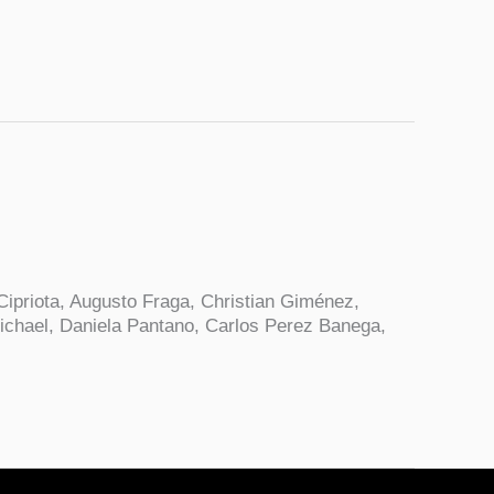
Cipriota, Augusto Fraga, Christian Giménez,
ichael, Daniela Pantano, Carlos Perez Banega,