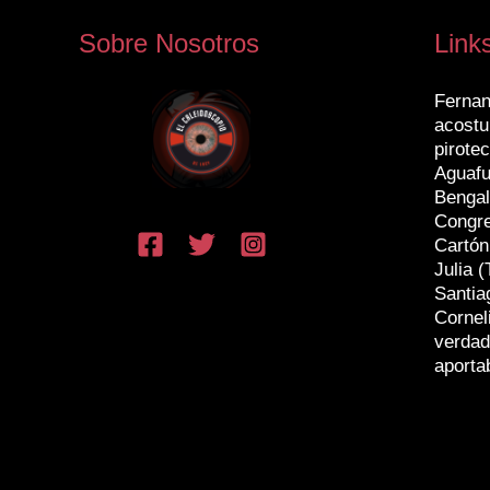
Sobre Nosotros
Link
Fernan
acostu
pirotec
Aguafu
Bengal
Congr
Cartón
Julia (
Santia
Cornel
verdad
aporta