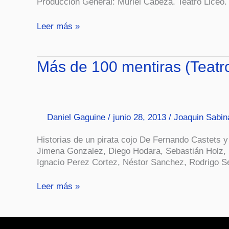
Producción General: Muriel Cabeza. Teatro Liceo. 
Leer más »
Más
Más de 100 mentiras (Teatr
de
100
mentiras
(Teatro)
Daniel Gaguine
/
junio 28, 2013
/
Joaquin Sabin
Historias de un pirata cojo De Fernando Castets 
Jimena Gonzalez, Diego Hodara, Sebastián Holz, 
Ignacio Perez Cortez, Néstor Sanchez, Rodrigo Se
Leer más »