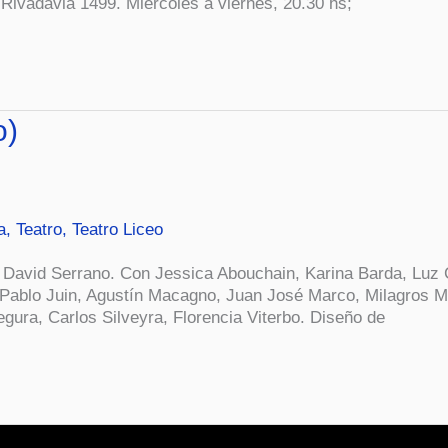
Rivadavia 1499. Miércoles a viernes, 20.30 hs;
o)
a
,
Teatro
,
Teatro Liceo
y David Serrano. Con Jessica Abouchain, Karina Barda, Luz 
Pablo Juin, Agustín Macagno, Juan José Marco, Milagros M
gura, Carlos Silveyra, Florencia Viterbo. Diseño de