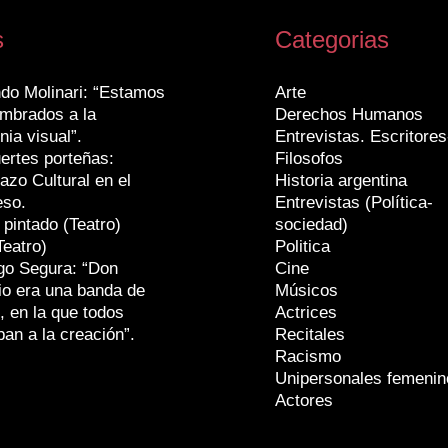
s
Categorias
do Molinari: “Estamos
Arte
mbrados a la
Derechos Humanos
nia visual”.
Entrevistas. Escritores
ertes porteñas:
Filosofos
azo Cultural en el
Historia argentina
eso.
Entrevistas (Política-
 pintado (Teatro)
sociedad)
Teatro)
Politica
go Segura: “Don
Cine
io era una banda de
Músicos
, en la que todos
Actrices
ban a la creación”.
Recitales
Racismo
Unipersonales femenin
Actores