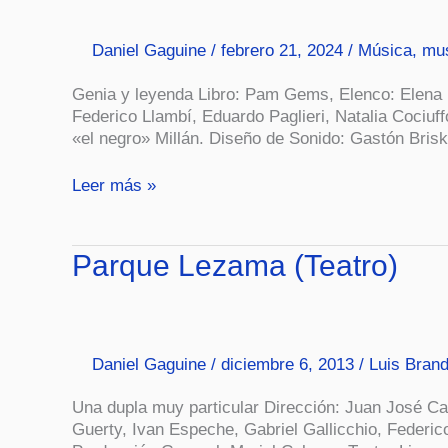
Daniel Gaguine
/
febrero 21, 2024
/
Música
,
mus
Genia y leyenda Libro: Pam Gems, Elenco: Elena 
Federico Llambí, Eduardo Paglieri, Natalia Cociuf
«el negro» Millán. Diseño de Sonido: Gastón Brisk
Leer más »
Parque
Parque Lezama (Teatro)
Lezama
(Teatro)
Daniel Gaguine
/
diciembre 6, 2013
/
Luis Brand
Una dupla muy particular Dirección: Juan José C
Guerty, Ivan Espeche, Gabriel Gallicchio, Federic