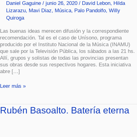
Daniel Gaguine
/
junio 26, 2020
/
David Lebon
,
Hilda
al
Lizarazu
,
Mavi Diaz
,
Música
,
Palo Pandolfo
,
Willy
“Unísono”.
Quiroga
Las buenas ideas merecen difusión y la correspondiente
recomendación. Tal es el caso de Unísono, programa
producido por el Instituto Nacional de la Música (INAMU)
que sale por la Televisión Pública, los sábados a las 21 hs.
Allí, grupos y solistas de todas las provincias presentan
sus obras desde sus respectivos hogares. Esta iniciativa
abre […]
Leer más »
Rubén
Rubén Basoalto. Batería eterna
Basoalto.
Batería
eterna