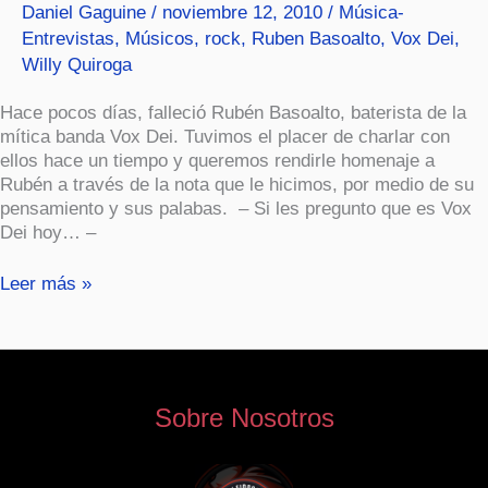
Daniel Gaguine
/
noviembre 12, 2010
/
Música-
Entrevistas
,
Músicos
,
rock
,
Ruben Basoalto
,
Vox Dei
,
Willy Quiroga
Hace pocos días, falleció Rubén Basoalto, baterista de la
mítica banda Vox Dei. Tuvimos el placer de charlar con
ellos hace un tiempo y queremos rendirle homenaje a
Rubén a través de la nota que le hicimos, por medio de su
pensamiento y sus palabas. – Si les pregunto que es Vox
Dei hoy… –
Leer más »
Sobre Nosotros