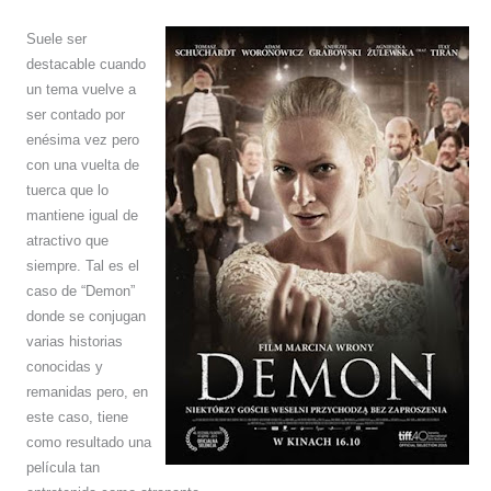
Suele ser
destacable cuando
un tema vuelve a
ser contado por
enésima vez pero
con una vuelta de
tuerca que lo
mantiene igual de
atractivo que
siempre. Tal es el
caso de “Demon”
donde se conjugan
varias historias
conocidas y
remanidas pero, en
este caso, tiene
como resultado una
película tan