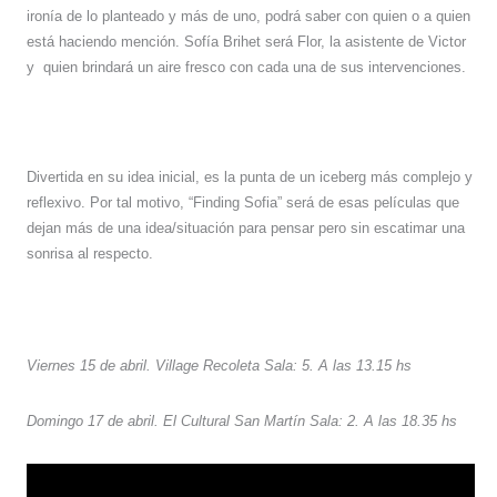
ironía de lo planteado y más de uno, podrá saber con quien o a quien
está haciendo mención. Sofía Brihet será Flor, la asistente de Victor
y
quien brindará un aire fresco con cada una de sus intervenciones.
Divertida en su idea inicial, es la punta de un iceberg más complejo y
reflexivo. Por tal motivo, “Finding Sofia” será de esas películas que
dejan más de una idea/situación para pensar pero sin escatimar una
sonrisa al respecto.
Viernes 15 de abril. Village Recoleta Sala: 5. A las 13.15 hs
Domingo 17 de abril. El Cultural San Martín Sala: 2. A las 18.35 hs