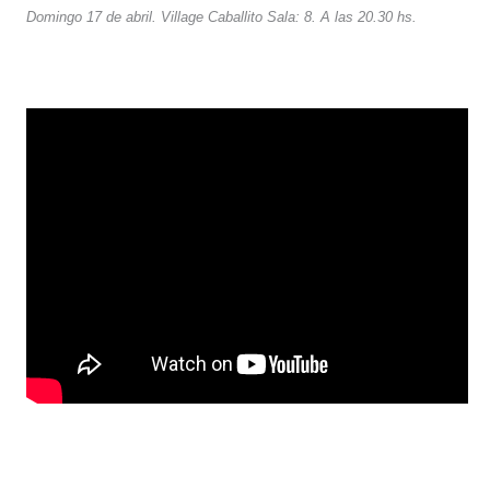
Domingo 17 de abril. Village Caballito Sala: 8. A las 20.30 hs.