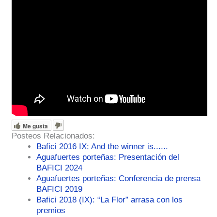
Me gusta
Posteos Relacionados:
Bafici 2016 IX: And the winner is......
Aguafuertes porteñas: Presentación del
BAFICI 2024
Aguafuertes porteñas: Conferencia de prensa
BAFICI 2019
Bafici 2018 (IX): “La Flor” arrasa con los
premios