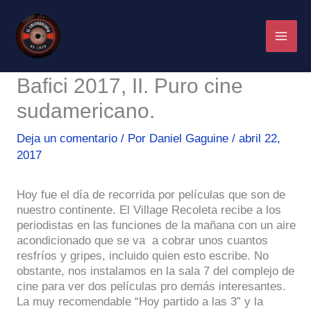
Ir
al
contenido
Bafici 2017, II. Puro cine
sudamericano.
Deja un comentario
/ Por
Daniel Gaguine
/
abril 22,
2017
Hoy fue el día de recorrida por películas que son de
nuestro continente. El Village Recoleta recibe a los
periodistas en las funciones de la mañana con un aire
acondicionado que se va a cobrar unos cuantos
resfríos y gripes, incluido quien esto escribe. No
obstante, nos instalamos en la sala 7 del complejo de
cine para ver dos películas pro demás interesantes.
La muy recomendable “Hoy partido a las 3” y la