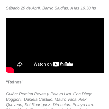
Sábado 29 de Abril. Barrio Saldías. A las 16.30 hs
“Reinos”
Guión: Romina Reyes y Pelayo Lira. Con Diego
Boggioni, Daniela Castillo, Mauro Vaca, Alex
Quevedo, Sol Rodríguez. Dirección: Pelayo Lira.