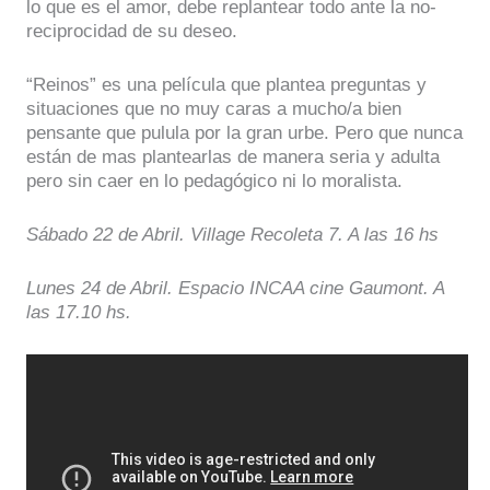
lo que es el amor, debe replantear todo ante la no-
reciprocidad de su deseo.
“Reinos” es una película que plantea preguntas y
situaciones que no muy caras a mucho/a bien
pensante que pulula por la gran urbe. Pero que nunca
están de mas plantearlas de manera seria y adulta
pero sin caer en lo pedagógico ni lo moralista.
Sábado 22 de Abril. Village Recoleta 7. A las 16 hs
Lunes 24 de Abril. Espacio INCAA cine Gaumont. A
las 17.10 hs.