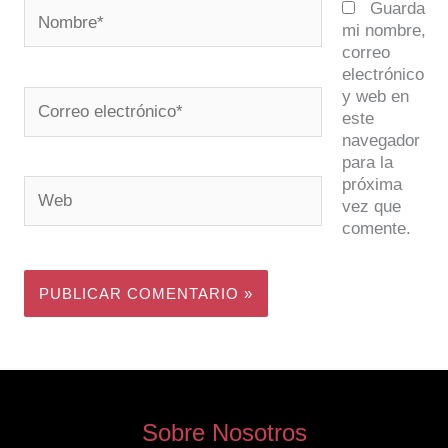
Nombre*
Guarda
mi nombre,
correo
electrónico
y web en
Correo
este
electrónico*
navegador
para la
próxima
Web
vez que
comente.
Sobre Nosotros