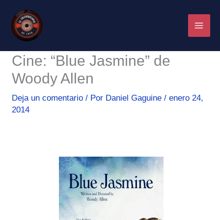
Ir
al
contenido
Cine: “Blue Jasmine” de
Woody Allen
Deja un comentario
/ Por
Daniel Gaguine
/
enero 24,
2014