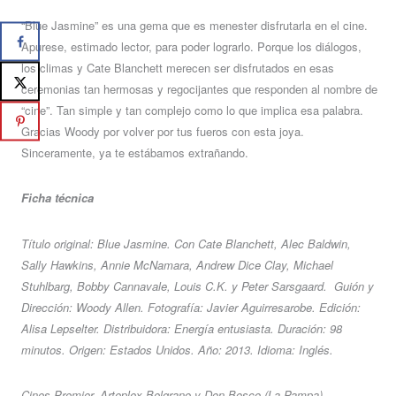
“Blue Jasmine” es una gema que es menester disfrutarla en el cine.
Apurese, estimado lector, para poder lograrlo. Porque los diálogos,
los climas y Cate Blanchett merecen ser disfrutados en esas
ceremonias tan hermosas y regocijantes que responden al nombre de
“cine”. Tan simple y tan complejo como lo que implica esa palabra.
Gracias Woody por volver por tus fueros con esta joya.
Sinceramente, ya te estábamos extrañando.
Ficha técnica
Título original: Blue Jasmine.
Con Cate Blanchett, Alec Baldwin,
Sally Hawkins, Annie McNamara, Andrew Dice Clay, Michael
Stuhlbarg, Bobby Cannavale, Louis C.K. y Peter Sarsgaard.
Guión y
Dirección: Woody Allen. Fotografía: Javier Aguirresarobe. Edición:
Alisa Lepselter. Distribuidora: Energía entusiasta. Duración: 98
minutos. Origen: Estados Unidos. Año: 2013. Idioma: Inglés.
Cines Premier, Arteplex Belgrano y Don Bosco (La Pampa)