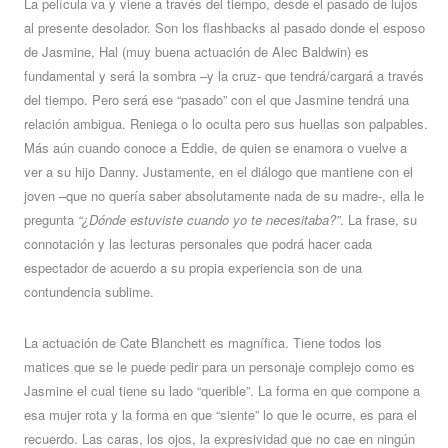
La película va y viene a través del tiempo, desde el pasado de lujos
al presente desolador. Son los flashbacks al pasado donde el esposo
de Jasmine, Hal (muy buena actuación de Alec Baldwin) es
fundamental y será la sombra –y la cruz- que tendrá/cargará a través
del tiempo. Pero será ese “pasado” con el que Jasmine tendrá una
relación ambigua. Reniega o lo oculta pero sus huellas son palpables.
Más aún cuando conoce a Eddie, de quien se enamora o vuelve a
ver a su hijo Danny. Justamente, en el diálogo que mantiene con el
joven –que no quería saber absolutamente nada de su madre-, ella le
pregunta
“¿Dónde estuviste cuando yo te necesitaba?”
. La frase, su
connotación y las lecturas personales que podrá hacer cada
espectador de acuerdo a su propia experiencia son de una
contundencia sublime.
La actuación de Cate Blanchett es magnífica. Tiene todos los
matices que se le puede pedir para un personaje complejo como es
Jasmine el cual tiene su lado “querible”. La forma en que compone a
esa mujer rota y la forma en que “siente” lo que le ocurre, es para el
recuerdo. Las caras, los ojos, la expresividad que no cae en ningún