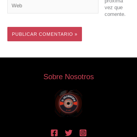
próxima
Web
vez que
comente.
Sobre Nosotros