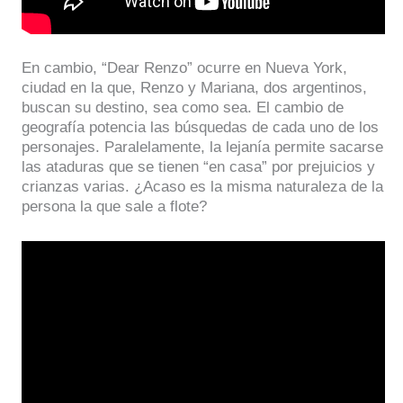
En cambio, “Dear Renzo” ocurre en Nueva York,
ciudad en la que, Renzo y Mariana, dos argentinos,
buscan su destino, sea como sea. El cambio de
geografía potencia las búsquedas de cada uno de los
personajes. Paralelamente, la lejanía permite sacarse
las ataduras que se tienen “en casa” por prejuicios y
crianzas varias. ¿Acaso es la misma naturaleza de la
persona la que sale a flote?