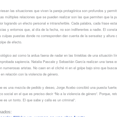
viesan las situaciones que viven la pareja protagónica son profundos y permit
Las múltiples relaciones que se pueden realizar son las que permiten que la 
or logrando un efecto personal e intransferible. Cada palabra, cada frase est
cias y entornos que, al día de la fecha, no son indiferentes a nadie. El cons
as culpas puestas donde no corresponden dan cuenta de la sensatez y altura c
olpe de efecto.
icológico asi como la ardua faena de nadar en las tinieblas de una situación lí
mprobada sapiencia. Natalia Pascale y Sebastián García realizan una tarea e
n numerosas aristas. No caen en el cliché ni en el golpe bajo sino que busc
en relación con la violencia de género.
 que es una mezcla de pedido y deseo, Jorge Acebo concibió una puesta fuerte
co social en el que es preciso decir “No a la violencia de género”. Porque, re
e es un tonto. El que sabe y calla es un criminal”.
nados: