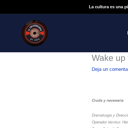
Ir
La cultura es una p
al
contenido
Wake up 
Deja un comenta
Cruda y necesaria
Dramaturgia y Direcci
Operador técnico: Her