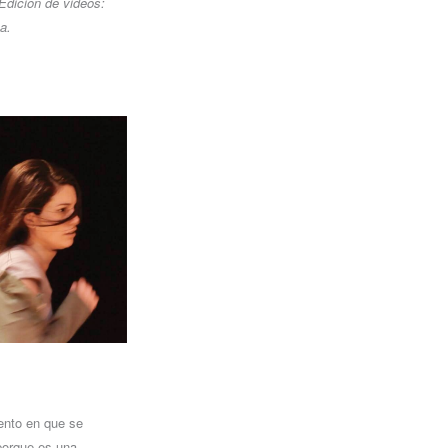
Edición de videos:
a.
ento en que se
porque es una