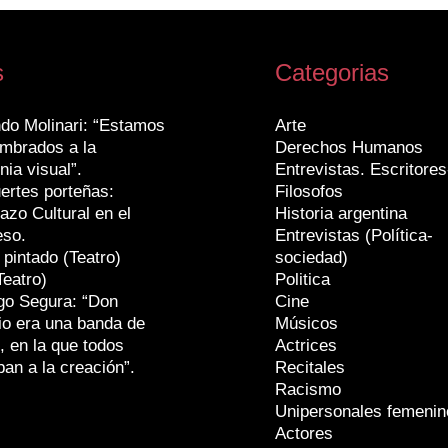
s
Categorias
do Molinari: “Estamos
Arte
mbrados a la
Derechos Humanos
nia visual”.
Entrevistas. Escritores
ertes porteñas:
Filosofos
azo Cultural en el
Historia argentina
eso.
Entrevistas (Política-
 pintado (Teatro)
sociedad)
Teatro)
Politica
go Segura: “Don
Cine
io era una banda de
Músicos
, en la que todos
Actrices
ban a la creación”.
Recitales
Racismo
Unipersonales femenin
Actores