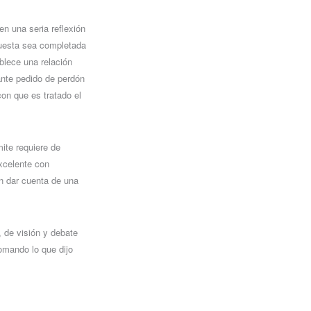
en una seria reflexión
puesta sea completada
ablece una relación
tante pedido de perdón
on que es tratado el
mite requiere de
xcelente con
an dar cuenta de una
, de visión y debate
tomando lo que dijo