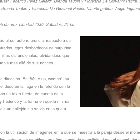
afías: Federico Perez Gelardi, Brenda Taubin y Florencia De Giovanni Pacini. 
r: Brenda Taubin y Florencia De Giovanni Pacini. Diseño gráfico: Angie Figuero
b de arte. Libertad 1230. Sábados, 21 hs.
tro el ser autorreferencial respecto a su
strados, egos desbordados de purpurina
milias disfuncionales, olvidándose que
e va más allá de sus narices.
ra dirección. En “Wake up, woman”, su
el dedo en la llaga en lo referido con la
on un texto fuerte, da cuenta de la
a y Federico y la forma en que la misma
ia un callejón sin salida en lo que a
n la utilización de imágenes en la que se muestra a la pareja desde el mom
so instante, se establece un vínculo casi de complicidad con el espectador 