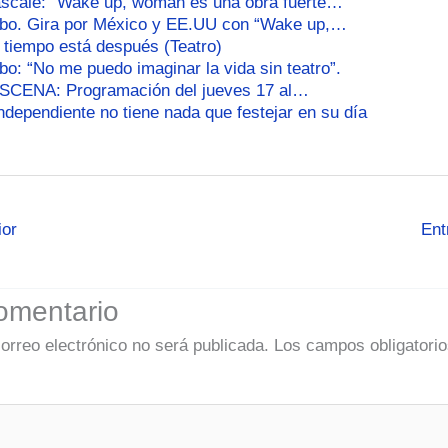
ascale: “Wake up, woman es una obra fuerte…
bo. Gira por México y EE.UU con “Wake up,…
 tiempo está después (Teatro)
o: “No me puedo imaginar la vida sin teatro”.
ESCENA: Programación del jueves 17 al…
independiente no tiene nada que festejar en su día
ior
Ent
omentario
correo electrónico no será publicada.
Los campos obligatorio