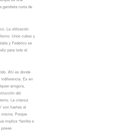
a gambeta corta de
co. La utilización
alismo. Unos cubos y
atalia y Federico se
eliz para todo el
ntido. Ahí es donde
indiferencia. Es en
lquier amigo/a,
trucción del
terno. La crianza
” son fuertes al
 la misma. Porque
e implica “familia e
o posee.