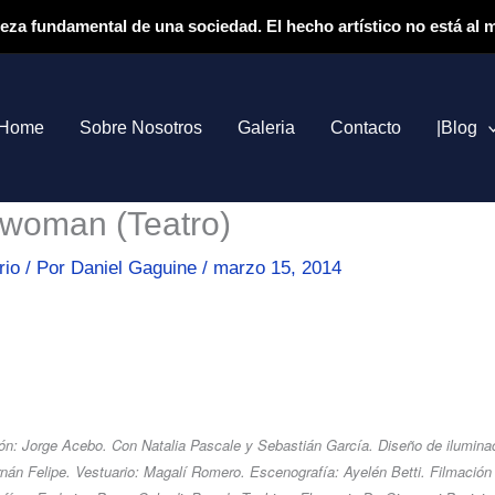
ieza fundamental de una sociedad. El hecho artístico no está al
Home
Sobre Nosotros
Galeria
Contacto
|Blog
woman (Teatro)
rio
/ Por
Daniel Gaguine
/
marzo 15, 2014
ón: Jorge Acebo. Con Natalia Pascale y Sebastián García. Diseño de iluminac
nán Felipe. Vestuario: Magalí Romero. Escenografía: Ayelén Betti. Filmación