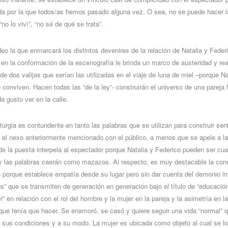
da por la que todos/as hemos pasado alguna vez. O sea, no se puede hacer l
no lo viví”, “no sé de qué se trata”.
deo la que enmarcará los distintos devenires de la relación de Natalia y Federi
n la conformación de la escenografía le brinda un marco de austeridad y re
de dos valijas que serían las utilizadas en el viaje de luna de miel –porque N
conviven. Hacen todas las “de la ley”- construirán el universo de una pareja f
 gusto ver en la calle.
turgia es contundente en tanto las palabras que se utilizan para construir se
 el nexo anteriormente mencionado con el público, a menos que se apele a la 
de la puesta interpela al espectador porque Natalia y Federico pueden ser cua
 y las palabras caerán como mazazos. Al respecto, es muy destacable la cons
 porque establece empatía desde su lugar pero sin dar cuenta del demonio in
es” que se transmiten de generación en generación bajo el título de “educación
r” en relación con el rol del hombre y la mujer en la pareja y la asimetría en
 que tenía que hacer. Se enamoró, se casó y quiere seguir una vida “normal” qu
o sus condiciones y a su modo. La mujer es ubicada como objeto al cual se l