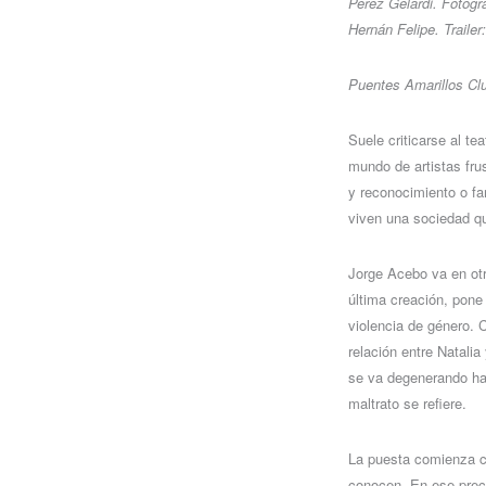
Perez Gelardi. Fotogr
Hernán Felipe. Traile
Puentes Amarillos Clu
Suele criticarse al tea
mundo de artistas fru
y reconocimiento o fa
viven una sociedad qu
Jorge Acebo va en ot
última creación, pone 
violencia de género. C
relación entre Natali
se va degenerando hac
maltrato se refiere.
La puesta comienza co
conocen. En ese preci