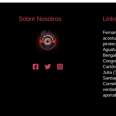
Sobre Nosotros
Link
Fernan
acostu
pirotec
Aguafu
Bengal
Congr
Cartón
Julia (
Santia
Cornel
verdad
aporta