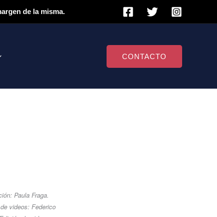
 margen de la misma.
CONTACTO
ión: Paula Fraga.
 de videos: Federico