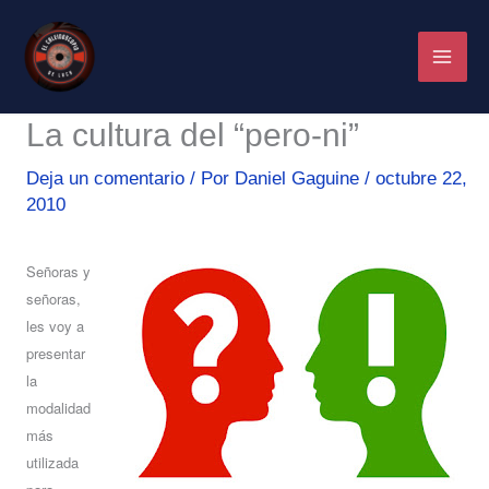
Ir
al
contenido
La cultura del “pero-ni”
Deja un comentario
/ Por
Daniel Gaguine
/
octubre 22,
2010
Señoras y
señoras,
les voy a
presentar
la
modalidad
más
utilizada