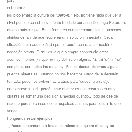
para
enfrentar a
los problemas: la cultura del “
pero-ni
”. No, no tiene nada que ver a
nivel político con el movimiento fundado por Juan Domingo Perón. Es
mucho más simple. Es la forma en que se encaran las situaciones
álgidas de la vida que requieren una solución inmediata. Cada
situación será acompañada por el “pero”, con una afirmación o
negación previa. El “
ni
” es lo que siempre sobrevuela estos
acontecimientos ya que no hay definición alguna. Ni…ni “si” ni “no”
completo, con todas las de la ley. Por las dudas, dejemos alguna
puertita abierta asi, cuando no nos hacemos cargo de la decisión
tomada, podemos volver hacia atrás para “quedar bien”. Ojo,
arrepentirse y pedir perdón ante el error es una cosa y otra muy
distinta es tomar una decisión a medias cuando…todo se cae de
maduro pero se carece de las espaldas anchas para bancar lo que
venga.
Pongamos estos ejemplos:
-¿Puedo empernarme a todas las minas que quiero si estoy en