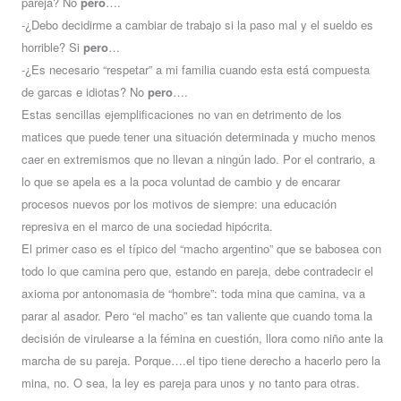
pareja? No
pero
….
-¿Debo decidirme a cambiar de trabajo si la paso mal y el sueldo es
horrible? Si
pero
…
-¿Es necesario “respetar” a mi familia cuando esta está compuesta
de garcas e idiotas? No
pero
….
Estas sencillas ejemplificaciones no van en detrimento de los
matices que puede tener una situación determinada y mucho menos
caer en extremismos que no llevan a ningún lado. Por el contrario, a
lo que se apela es a la poca voluntad de cambio y de encarar
procesos nuevos por los motivos de siempre: una educación
represiva en el marco de una sociedad hipócrita.
El primer caso es el típico del “macho argentino” que se babosea con
todo lo que camina pero que, estando en pareja, debe contradecir el
axioma por antonomasia de “hombre”: toda mina que camina, va a
parar al asador. Pero “el macho” es tan valiente que cuando toma la
decisión de virulearse a la fémina en cuestión, llora como niño ante la
marcha de su pareja. Porque….el tipo tiene derecho a hacerlo pero la
mina, no. O sea, la ley es pareja para unos y no tanto para otras.