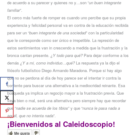
de acuerdo a su parecer y quienes no y…son “
un buen integrante
familiar
”.
El cerco más fuerte de romper es cuando uno percibe que su propia
experiencia y felicidad personal va en contra de la educación recibida
para ser un “
buen integrante de una sociedad
” con la particularidad
que le corresponde como ser único e irrepetible. La represión de
estos sentimientos van in crescendo a medida que la frustración y la
bronca cantan presente.
¿Y todo para qué?
Para dejar conforme a los
demás
¿Y a mi, como individuo…qué?
La respuesta ya la dijo el
filósofo futbolístico Diego Armando Maradona. Porque si hay algo
que no se perdona al día de hoy parece ser el intentar ir contra la
corriente para buscar una alternativa a la mediocridad reinante. Esa
búsqueda ya implica un regocijo mayor a la frustración previa. Que
vaya bien o mal, será una alternativa pero siempre hay que recordar
que “
nadie se acuerda de los tibios
” y que “
nunca le pasa nada a
aquél, que no intenta nada
”.
¡Bienvenidos al Caleidoscopio!
Me gusta