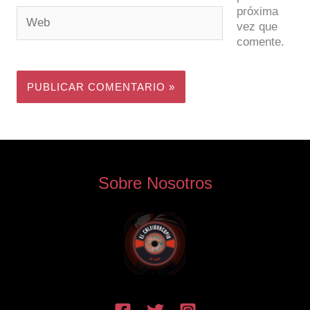
próxima
Web
vez que
comente.
Sobre Nosotros