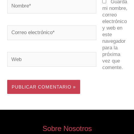
Nombre*
Guarda
mi nombre,
correo
electrónico
y web en
Correo
este
electrónico*
navegador
para la
próxima
Web
vez que
comente.
Sobre Nosotros