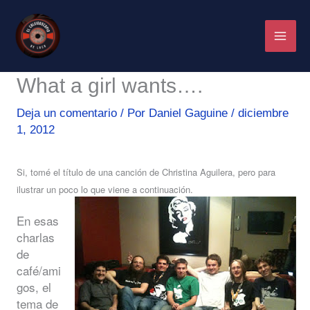
Ir
al
contenido
What a girl wants….
Deja un comentario
/ Por
Daniel Gaguine
/
diciembre
1, 2012
Si, tomé el título de una canción de Christina Aguilera, pero para
ilustrar un poco lo que viene a continuación.
En esas
charlas
de
café/ami
gos, el
tema de