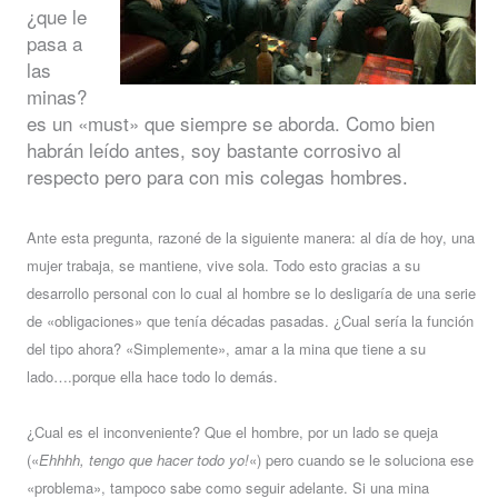
¿que le
pasa a
las
minas?
es un «must» que siempre se aborda. Como bien
habrán leído antes, soy bastante corrosivo al
respecto pero para con mis colegas hombres
.
Ante esta pregunta, razoné de la siguiente manera: al día de hoy, una
mujer trabaja, se mantiene, vive sola. Todo esto gracias a su
desarrollo personal con lo cual al hombre se lo desligaría de una serie
de «obligaciones» que tenía décadas pasadas. ¿Cual sería la función
del tipo ahora? «Simplemente», amar a la mina que tiene a su
lado….porque ella hace todo lo demás.
¿Cual es el inconveniente? Que el hombre, por un lado se queja
(«
Ehhhh, tengo que hacer todo yo!
«) pero cuando se le soluciona ese
«problema», tampoco sabe como seguir adelante. Si una mina