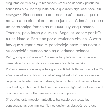
preguntas de música y te responden «escucho de todo» porque no
tienen idea o es una respuesta con la qu
e dicen algo
-casi nada-
sin
Reconocen actrices si están buenas pero
arr
iesgarse.
no van a un cine ni con orden judicial. Además, tienen
un estereotipo femenino muuuuuuuy anquilosado.
Tetonas, pelo largo y curvas. Angelina vence por KO
a una Natalie Portman por cuestiones obvias. A esto
hay que sumarle que el pendeviejo hace más notoria
su condición cuando se van quedando pelados.
Pero ¿por qué surge esto? Porque nadie quiere romper un molde
preestablecido sin sufrir las consecuencias de la decisión.
Por eso, suele suceder que hay gran cantidad de flacos que, a los 35
años, casados con hijos, por haber seguido el «libro de la vida» de
llegar a cierta edad, sentar cabeza, tener un laburo «bueno» y hacer
una familia, se hartan de todo esto y pueblan algún after officce, en el
cual se sacan el anillo carcelero para ir a la pesca.
Si se elige este modelo, fantástico; bancatelo con todas las
consecuencias que implica. No nos quejemos después de lo que