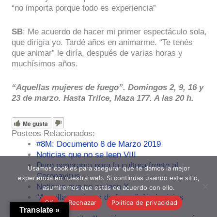
“no importa porque todo es experiencia”
SB
: Me acuerdo de hacer mi primer espectáculo sola,
que dirigía yo. Tardé años en animarme. “Te tenés
que animar” le diría, después de varias horas y
muchísimos años.
“Aquellas mujeres de fuego”. Domingos 2, 9, 16 y
23 de marzo. Hasta Trilce, Maza 177. A las 20 h.
Me gusta
Posteos Relacionados:
#8M: Documento 8 de Marzo 2019
Noticias que no se leen VIII
Duro panorama para la cultura frente al
Usamos cookies para asegurar que te damos la mejor
Coronavirus
experiencia en nuestra web. Si continúas usando este sitio,
Noticias que no se leen X
asumiremos que estás de acuerdo con ello.
“Aquellas mujeres de fuego”: No lo dejes
OK
Rechazar
Política de privacidad
apagar.
Translate »