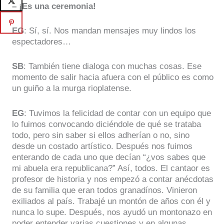
– ¡Es una ceremonia!
EG
: Sí, sí. Nos mandan mensajes muy lindos los
espectadores…
SB
: También tiene dialoga con muchas cosas. Ese
momento de salir hacia afuera con el público es como
un guiño a la murga rioplatense.
EG
: Tuvimos la felicidad de contar con un equipo que
lo fuimos convocando diciéndole de qué se trataba
todo, pero sin saber si ellos adherían o no, sino
desde un costado artístico. Después nos fuimos
enterando de cada uno que decían “¿vos sabes que
mi abuela era republicana?” Así, todos. El cantaor es
profesor de historia y nos empezó a contar anécdotas
de su familia que eran todos granadínos. Vinieron
exiliados al país. Trabajé un montón de años con él y
nunca lo supe. Después, nos ayudó un montonazo en
poder entender varias cuestiones y en algunas