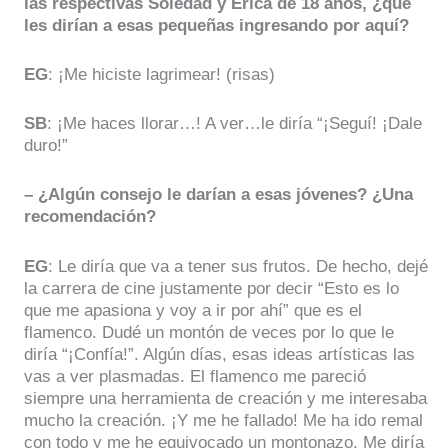
las respectivas Soledad y Érica de 18 años, ¿qué
les dirían a esas pequeñas ingresando por aquí?
EG
: ¡Me hiciste lagrimear! (risas)
SB
: ¡Me haces llorar…! A ver…le diría “¡Seguí! ¡Dale
duro!”
– ¿Algún consejo le darían a esas jóvenes? ¿Una
recomendación?
EG
: Le diría que va a tener sus frutos. De hecho, dejé
la carrera de cine justamente por decir “Esto es lo
que me apasiona y voy a ir por ahí” que es el
flamenco. Dudé un montón de veces por lo que le
diría “¡Confía!”. Algún días, esas ideas artísticas las
vas a ver plasmadas. El flamenco me pareció
siempre una herramienta de creación y me interesaba
mucho la creación. ¡Y me he fallado! Me ha ido remal
con todo y me he equivocado un montonazo. Me diría