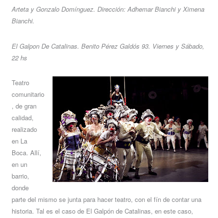
Arteta y Gonzalo Domínguez. Dirección: Adhemar Bianchi y Ximena
Bianchi.
El Galpon De Catalinas. Benito Pérez Galdós 93. Viernes y Sábado,
22 hs
Teatro
comunitario
, de gran
calidad,
realizado
en La
Boca. Allí,
en un
barrio,
donde
parte del mismo se junta para hacer teatro, con el fín de contar una
historia. Tal es el caso de El Galpón de Catalinas, en este caso,