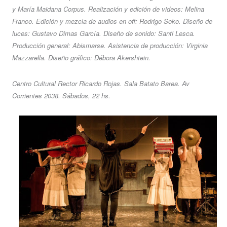
y María Maidana Corpus. Realización y edición de videos: Melina
Franco. Edición y mezcla de audios en off: Rodrigo Soko. Diseño de
luces: Gustavo Dimas García. Diseño de sonido: Santi Lesca.
Producción general: Abismarse. Asistencia de producción: Virginia
Mazzarella. Diseño gráfico: Débora Akershtein.
Centro Cultural Rector Ricardo Rojas. Sala Batato Barea. Av
Corrientes 2038. Sábados, 22 hs.