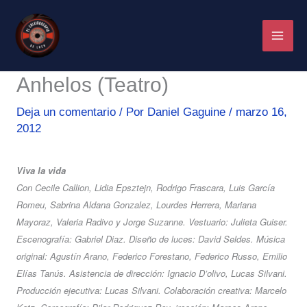
Ir
al
contenido
Anhelos (Teatro)
Deja un comentario
/ Por
Daniel Gaguine
/
marzo 16,
2012
Viva la vida
Con Cecile Callion, Lidia Epsztejn, Rodrigo Frascara, Luis García
Romeu, Sabrina Aldana Gonzalez, Lourdes Herrera, Mariana
Mayoraz, Valeria Radivo y Jorge Suzanne. Vestuario: Julieta Guiser.
Escenografía: Gabriel Diaz. Diseño de luces: David Seldes. Música
original: Agustín Arano, Federico Forestano, Federico Russo, Emilio
Elías Tanús. Asistencia de dirección: Ignacio D’olivo, Lucas Silvani.
Producción ejecutiva: Lucas Silvani. Colaboración creativa: Marcelo