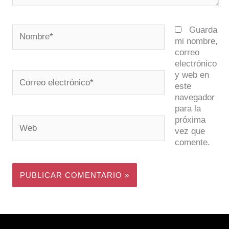
Nombre*
Guarda
mi nombre,
correo
electrónico
y web en
Correo
este
electrónico*
navegador
para la
próxima
Web
vez que
comente.