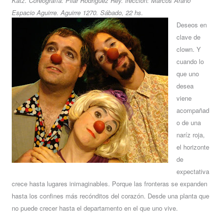
Katz. Coreografía: Pilar Rodriguez Rey. irección: Marcos Arano
Espacio Aguirre. Aguirre 1270. Sábado, 22 hs.
Deseos en
clave de
clown. Y
cuando lo
que uno
desea
viene
acompañad
o de una
naríz roja,
el horizonte
de
expectativa
crece hasta lugares inimaginables. Porque las fronteras se expanden
hasta los confines más recónditos del corazón. Desde una planta que
no puede crecer hasta el departamento en el que uno vive.