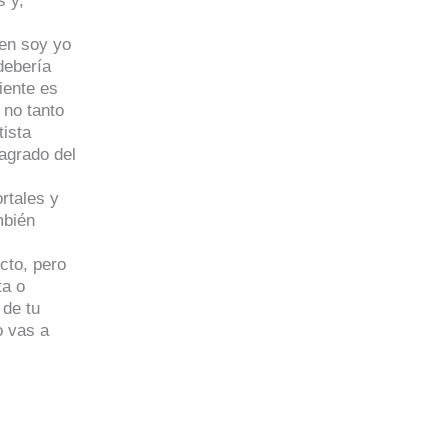
s y,
ien soy yo
debería
iente es
 no tanto
tista
 agrado del
rtales y
mbién
cto, pero
ta o
 de tu
o vas a