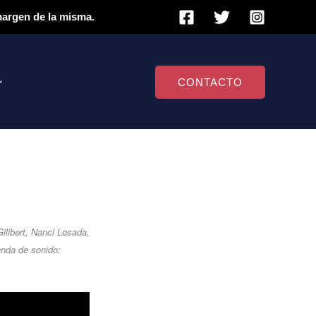
 margen de la misma.
CONTACTO
ilibert, Nanci Losada,
anda de sonido: