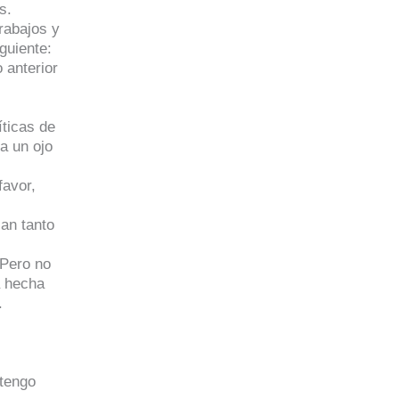
s.
rabajos y
guiente:
 anterior
íticas de
a un ojo
favor,
jan tanto
 Pero no
a hecha
.
 tengo