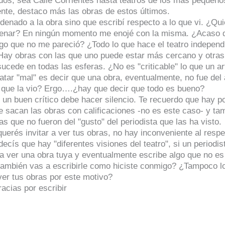
ados, sea Calle Corrientes hasta teatros de los más pequeño
nte, destaco más las obras de estos últimos.
denado a la obra sino que escribí respecto a lo que vi. ¿Qu
enar? En ningún momento me enojé con la misma. ¿Acaso 
lgo que no me pareció? ¿Todo lo que hace el teatro independ
Hay obras con las que uno puede estar más cercano y otras
ucede en todas las esferas. ¿No es "criticable" lo que un ar
tar "mal" es decir que una obra, eventualmente, no fue del
a que la vio? Ergo….¿hay que decir que todo es bueno?
un buen crítico debe hacer silencio. Te recuerdo que hay po
e sacan las obras con calificaciones -no es este caso- y ta
s que no fueron del "gusto" del periodista que las ha visto.
uerés invitar a ver tus obras, no hay inconveniente al respe
ecís que hay "diferentes visiones del teatro", si un periodis
 a ver una obra tuya y eventualmente escribe algo que no es
también vas a escribirle como hiciste conmigo? ¿Tampoco l
 ver tus obras por este motivo?
acias por escribir