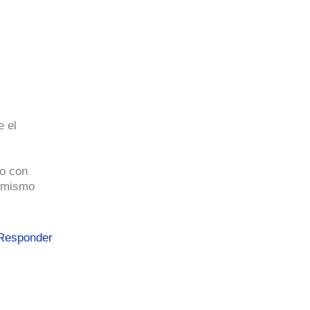
e el
mo con
l mismo
Responder