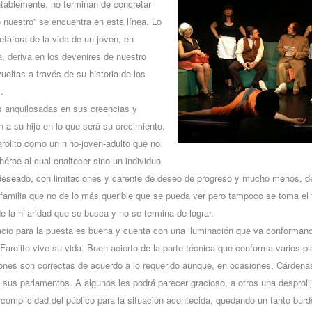
ntablemente, no terminan de concretar
jo nuestro” se encuentra en esta línea. Lo
etáfora de la vida de un joven, en
a, deriva en los devenires de nuestro
ueltas a través de su historia de los
.
as anquilosadas en sus creencias y
n a su hijo en lo que será su crecimiento,
rolito como un niño-joven-adulto que no
héroe al cual enaltecer sino un individuo
eseado, con limitaciones y carente de deseo de progreso y mucho menos, de 
familia que no de lo más querible que se pueda ver pero tampoco se toma el
e la hilaridad que se busca y no se termina de lograr.
pacio para la puesta es buena y cuenta con una iluminación que va conformand
 Farolito vive su vida. Buen acierto de la parte técnica que conforma varios p
ones son correctas de acuerdo a lo requerido aunque, en ocasiones, Cárdena
sus parlamentos. A algunos les podrá parecer gracioso, a otros una desprolij
 complicidad del público para la situación acontecida, quedando un tanto burd