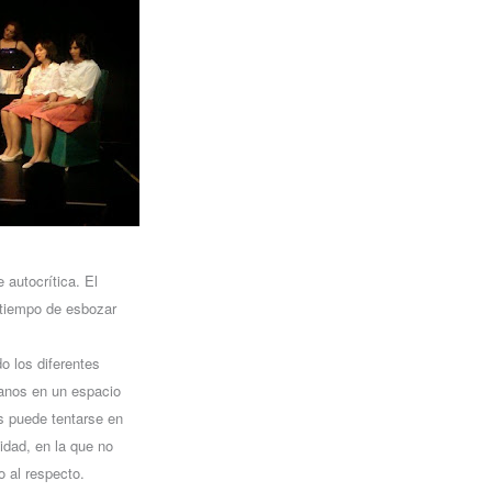
autocrítica. El
 tiempo de esbozar
o los diferentes
lanos en un espacio
s puede tentarse en
idad, en la que no
o al respecto.