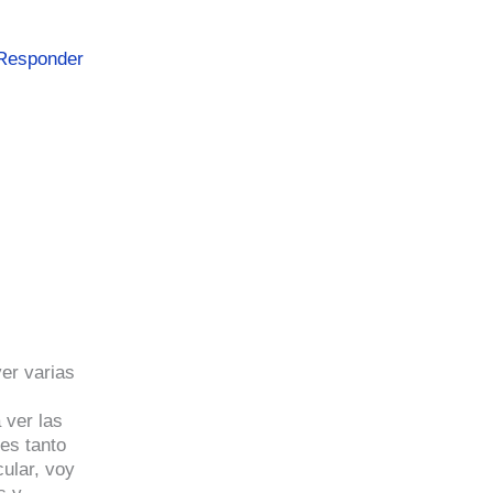
Responder
ver varias
 ver las
 es tanto
cular, voy