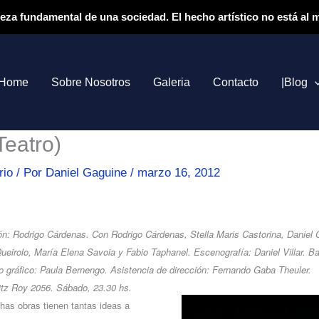
ieza fundamental de una sociedad. El hecho artístico no está al
Home
Sobre Nosotros
Galeria
Contacto
|Blog
Teatro)
rio
/ Por
Daniel Gaguine
/
marzo 16, 2012
ón: Rodrigo Cárdenas. Con Rodrigo Cárdenas, Stella Maris Castorina, Daniel G
ueirolo, María Elena Savoia y Fabio Taphanel. Escenografía: Daniel Villar. B
o gráfico: Paula Bernengo. Asistencia de dirección: Fernando Gaba Theuler.
Fitz Roy 2056. Sábado, 23.30 hs.
has obras tienen tantas ideas a