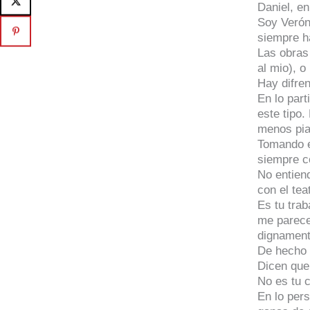
Daniel, e
Soy Verón
siempre ha
Las obras
al mio), o
Hay difren
En lo par
este tipo
menos pia
Tomando e
siempre c
No entiend
con el tea
Es tu trab
me parece
dignament
De hecho v
Dicen que 
No es tu 
En lo per