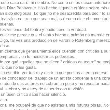
n este caso daré mi nombre. No como en los casos anteriore
ica Diaz Benavente. has hecho algunas críticas sobre mis t
n sido elogiosas. Lo que no me desacredita para decir lo si
 teatrales no creo que sean malas ( como dice el comentario
 buenas.
tes visiones del teatro y nadie tiene la verddad.
ticular me parece que el teatro hecho a pulmón no merece cr
. Digo, tal vez una produccion de Faroni o Rotemberg merezc
doso.
n cuenta que generalmente ellos cuentan con críticas a su 
ompradas , en lo medios mas poderosos.
o por qué aquellos que se dicen " críticos de teatro" se eno
tro que no les gusta.
ajo escribir, ver teatro y decir lo que pensas acerca de eso.
 de conocedor del trabajo de un artista condenar a una obr
e ,donde sus actores no cobran un peso y no rescatar nada
i la obra y no estoy de acuerdo con tu visión.
un buen critico sabe hacer silencio.
caso.
sonal me ocuparé de que no asistas a mis futuras obras. No