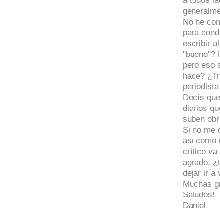
a todos l
generalme
No he con
para cond
escribir a
"bueno"? 
pero eso s
hace? ¿Tra
periodist
Decís que 
diarios qu
suben obra
Si no me q
asi como d
crítico va
agrado, ¿
dejar ir a
Muchas gr
Saludos!
Daniel