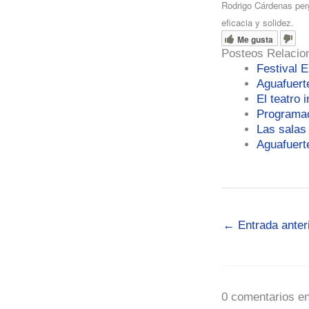
Rodrigo Cárdenas perg
eficacia y solidez.
Me gusta
Posteos Relacio
Festival 
Aguafuert
El teatro 
Programac
Las salas
Aguafuert
←
Entrada anter
0 comentarios en 