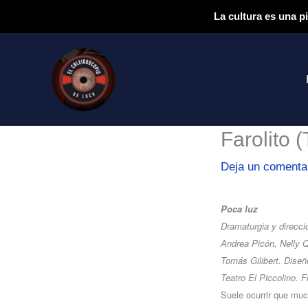
Ir
La cultura es una p
al
contenido
Farolito (
Deja un comenta
Poca luz
Dramaturgia y direcci
Andrea Picón, Nelly Q
Tomás Gilibert. Diseñ
Teatro El Piccolino. 
Suele ocurrir que muc