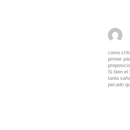
como críti
primer pár
preposicio
Si bien el
tanta saña
pecado q