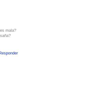
a es mala?
 saña?
Responder