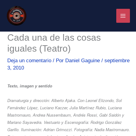
Ir
al
contenido
Cada una de las cosas
iguales (Teatro)
Deja un comentario
/ Por
Daniel Gaguine
/
septiembre
3, 2010
Texto, imagen y sentido
Dramaturgia y dirección: Alberto Ajaka. Con Leonel Elizondo, Sol
Fernández López, Luciano Kaczer, Julia Martínez Rubio, Luciana
Mastromauro, Andrea Nussembaum, Andrés Rossi, Gabi Saidón y
Mariano Sayavedra. Vestuario y Escenografía: Rodrigo González
Garillo. Iluminación: Adrian Grimozzi. Fotografía: Nadia Mastromauro.