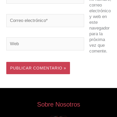
correo
electrónico
y web en
Correo
este
electrónico*
navegador
para la
próxima
Web
vez que
comente.
Sobre Nosotros