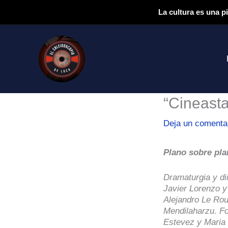
Ir
La cultura es una p
al
contenido
“Cineasta
Deja un comenta
Plano sobre pl
Dramaturgia y di
Javier Lorenzo y
Alejandro Le Rou
Mendilaharzu. Fo
Estevez y Maria V