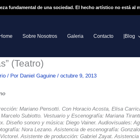
ieza fundamental de una sociedad. El hecho artístico no está al
Home
Sobre Nosotros
Galeria
Contacto
|Blog
s” (Teatro)
rio
/ Por
Daniel Gaguine
/
octubre 9, 2013
ano
rección: Mariano Pensotti. Con Horacio Acosta, Elisa Carrica
 Marcelo Subiotto. Vestuario y Escenografía: Mariana Tirantt
x. Diseño sonoro y música: Diego Vainer. Audiovisuales: Ag
tografía: Nora Lezano. Asistencia de escenografía: Gonzal
ictorel. Asistente de producción: Gabriel Zayat. Asistencia 