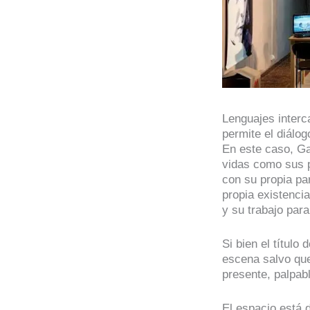
Lenguajes interc
permite el diálog
En este caso, Ga
vidas como sus p
con su propia par
propia existenci
y su trabajo pa
Si bien el título
escena salvo que
presente, palpab
El espacio está 