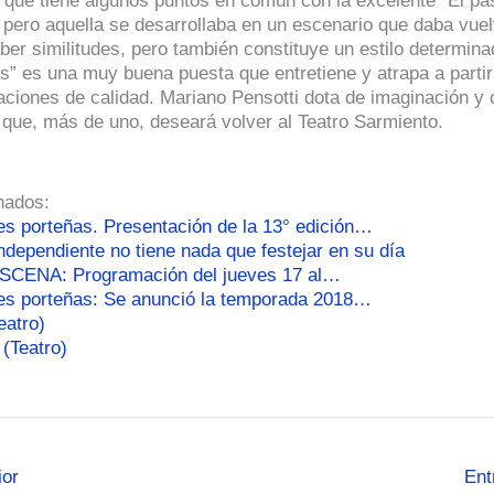
 que tiene algunos puntos en común con la excelente “El p
 pero aquella se desarrollaba en un escenario que daba vuel
ber similitudes, pero también constituye un estilo determina
s” es una muy buena puesta que entretiene y atrapa a partir
ciones de calidad. Mariano Pensotti dota de imaginación y c
que, más de uno, deseará volver al Teatro Sarmiento.
nados:
es porteñas. Presentación de la 13° edición…
independiente no tiene nada que festejar en su día
ESCENA: Programación del jueves 17 al…
es porteñas: Se anunció la temporada 2018…
eatro)
 (Teatro)
ior
Ent