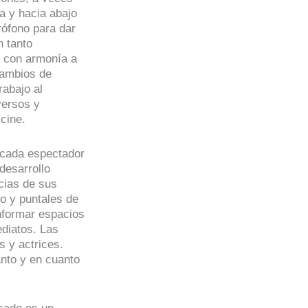
a y hacia abajo
rófono para dar
n tanto
, con armonía a
cambios de
rabajo al
versos y
 cine.
e cada espectador
desarrollo
cias de sus
jo y puntales de
nformar espacios
diatos. Las
 y actrices.
anto y en cuanto