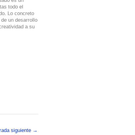
asado es un
tas todo el
do. Lo concreto
 de un desarrollo
reatividad a su
rada siguiente
→