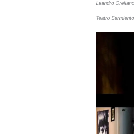
Leandro Orellano
Teatro Sarmiento