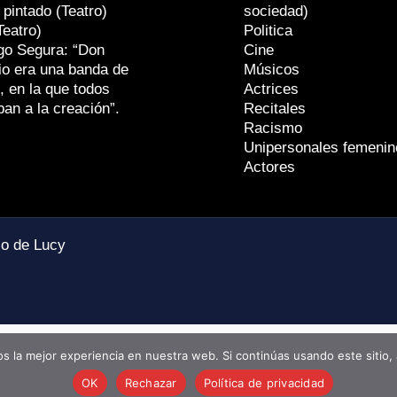
 pintado (Teatro)
sociedad)
Teatro)
Politica
go Segura: “Don
Cine
io era una banda de
Músicos
, en la que todos
Actrices
ban a la creación”.
Recitales
Racismo
Unipersonales femenin
Actores
io de Lucy
 la mejor experiencia en nuestra web. Si continúas usando este sitio,
OK
Rechazar
Política de privacidad