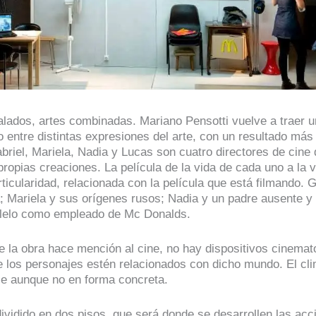
alados, artes combinadas. Mariano Pensotti vuelve a traer 
o entre distintas expresiones del arte, con un resultado más
briel, Mariela, Nadia y Lucas son cuatro directores de cine
ropias creaciones. La película de la vida de cada uno a la v
ticularidad, relacionada con la película que está filmando. G
a; Mariela y sus orígenes rusos; Nadia y un padre ausente y 
ralelo como empleado de Mc Donalds.
 de la obra hace mención al cine, no hay dispositivos cinemat
 los personajes estén relacionados con dicho mundo. El cli
le aunque no en forma concreta.
dividido en dos pisos, que será donde se desarrollen las ac