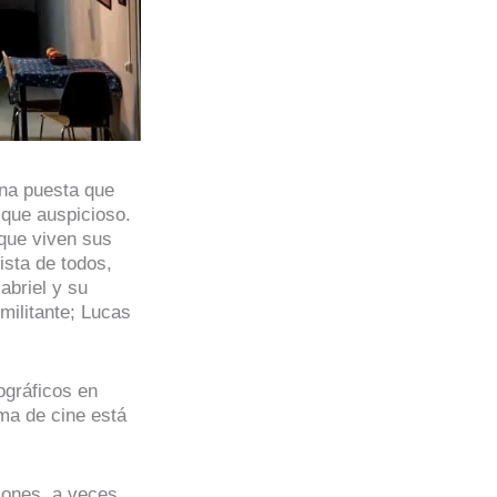
una puesta que
 que auspicioso.
 que viven sus
ista de todos,
abriel y su
militante; Lucas
ográficos en
ma de cine está
ciones, a veces