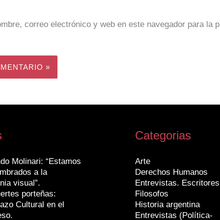
mbre, correo electrónico y web en este navegador para la 
s
Categorias
do Molinari: “Estamos
Arte
mbrados a la
Derechos Humanos
nia visual”.
Entrevistas. Escritores
ertes porteñas:
Filosofos
azo Cultural en el
Historia argentina
eso.
Entrevistas (Política-