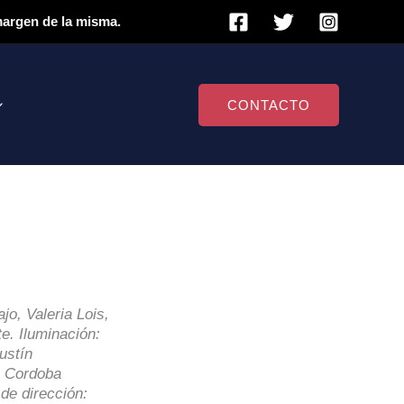
 margen de la misma.
CONTACTO
jo, Valeria Lois,
e. Iluminación:
ustín
o Cordoba
de dirección: