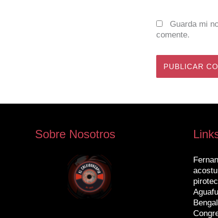
Guarda mi no
comente.
Sobre Nosotros
Link
Fernan
acostu
pirotec
Aguafu
Bengal
Congr