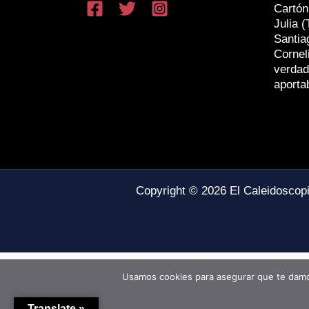
Cartón
Julia (
Santia
Cornel
verdad
aporta
Copyright © 2026 El Caleidoscop
Usamos cookies para asegurar que te damos
Translate »