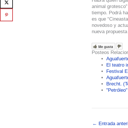
Habrá quien diga
animal grotesco”
tiempo. Podrá ha
es que “Cineasta
novedoso y actua
nueva propuesta 
Me gusta
Posteos Relacio
Aguafuert
El teatro 
Festival 
Aguafuert
Brecht. (T
"Petróleo"
←
Entrada anter