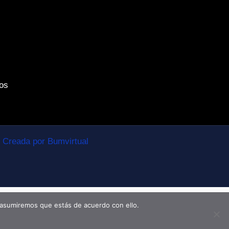
os
Creada por Bumvirtual
 asumiremos que estás de acuerdo con ello.