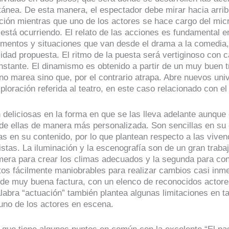
ánea. De esta manera, el espectador debe mirar hacia arrib
cción mientras que uno de los actores se hace cargo del mic
 está ocurriendo. El relato de las acciones es fundamental e
mentos y situaciones que van desde el drama a la comedia
cidad propuesta. El ritmo de la puesta será vertiginoso con 
instante. El dinamismo es obtenido a partir de un muy buen t
no marea sino que, por el contrario atrapa. Abre nuevos uni
loración referida al teatro, en este caso relacionado con el
n deliciosas en la forma en que se las lleva adelante aunqu
de ellas de manera más personalizada. Son sencillas en su 
as en su contenido, por lo que plantean respecto a las viven
istas. La iluminación y la escenografía son de un gran traba
imera para crear los climas adecuados y la segunda para co
os fácilmente maniobrables para realizar cambios casi inme
de muy buena factura, con un elenco de reconocidos actores
alabra “actuación” también plantea algunas limitaciones en t
 uno de los actores en escena.