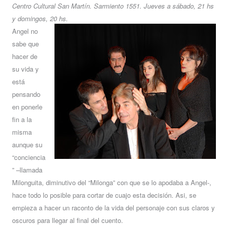
Centro Cultural San Martín. Sarmiento 1551. Jueves a sábado, 21 hs
y domingos, 20 hs.
Angel no
sabe que
hacer de
su vida y
está
pensando
en ponerle
fin a la
misma
aunque su
“conciencia
” –llamada
Milonguita, diminutivo del “Milonga” con que se lo apodaba a Angel-,
hace todo lo posible para cortar de cuajo esta decisión. Asi, se
empieza a hacer un raconto de la vida del personaje con sus claros y
oscuros para llegar al final del cuento.