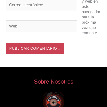
y web en
Correo
este
electrónico*
navegador
para la
próxima
Web
vez que
comente.
Sobre Nosotros