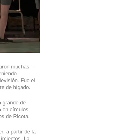
saron muchas –
eniendo
levisión. Fue el
te de hígado.
a grande de
o en círculos
os de Ricota.
, a partir de la
cimientos. La