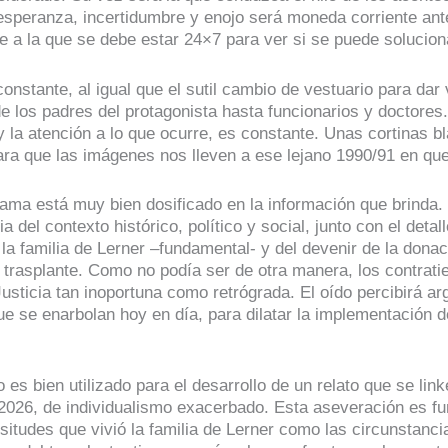
speranza, incertidumbre y enojo será moneda corriente an
te a la que se debe estar 24×7 para ver si se puede solucion
onstante, al igual que el sutil cambio de vestuario para dar 
e los padres del protagonista hasta funcionarios y doctores.
y la atención a lo que ocurre, es constante. Unas cortinas b
para que las imágenes nos lleven a ese lejano 1990/91 en qu
drama está muy bien dosificado en la información que brinda
a del contexto histórico, político y social, junto con el detall
la familia de Lerner –fundamental- y del devenir de la donac
 trasplante. Como no podía ser de otra manera, los contrat
Justicia tan inoportuna como retrógrada. El oído percibirá a
ue se enarbolan hoy en día, para dilatar la implementación d
 es bien utilizado para el desarrollo de un relato que se link
 2026, de individualismo exacerbado. Esta aseveración es f
isitudes que vivió la familia de Lerner como las circunstanci