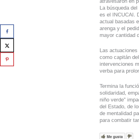
atravesaron en po
La búsqueda del 
es el INCUCAI. D
actual basadas e
arenga y el pedi
mayor cantidad d
Las actuaciones 
como capitán del
intervenciones m
verba para prolo
Termina la funci
solidaridad, emp
niño verde” impac
del Estado, de l
de mentalidad pa
para combatir ta
Me gusta