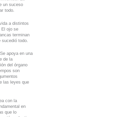
te un suceso
ar todo.
vida a distintos
 El ojo se
lancas terminan
e sucedió todo.
. Se apoya en una
e de la
ión del órgano
iempos son
rgumentos
e las leyes que
ea con la
undamental en
as que lo