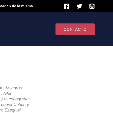
 margen de la misma.
CONTACTO
le, Milagros
, Ailén
 y escenografía:
Ezequiel Cohen y
ro Ezequiel