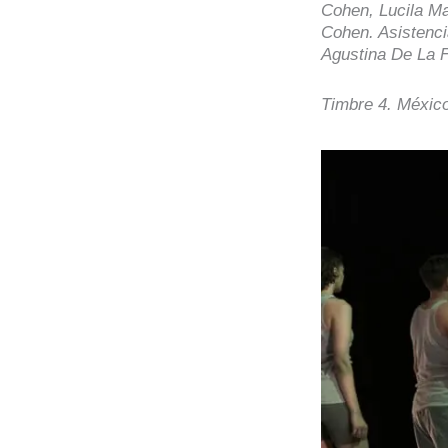
Cohen, Lucila Ma
Cohen. Asistenci
Agustina De La F
Timbre 4. Méxic