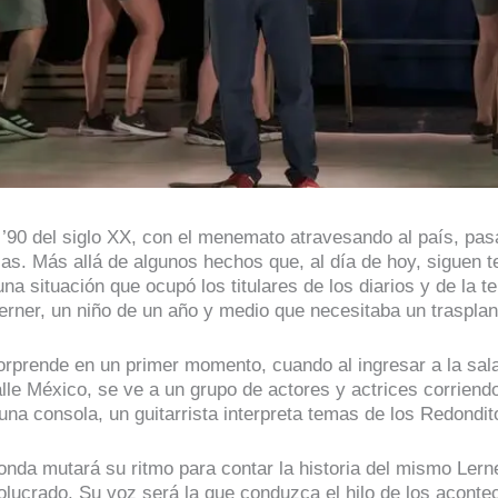
 ’90 del siglo XX, con el menemato atravesando al país, pa
s. Más allá de algunos hechos que, al día de hoy, siguen t
una situación que ocupó los titulares de los diarios y de la te
erner, un niño de un año y medio que necesitaba un trasplan
sorprende en un primer momento, cuando al ingresar a la sal
alle México, se ve a un grupo de actores y actrices corriend
una consola, un guitarrista interpreta temas de los Redondit
nda mutará su ritmo para contar la historia del mismo Lerner
volucrado. Su voz será la que conduzca el hilo de los aconte