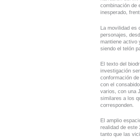
combinación de e
inesperado, fren
La movilidad es c
personajes, desd
mantiene activo 
siendo el telón 
El texto del bio
investigación seri
conformación de 
con el consabido
varios, con una 
similares a los q
corresponden.
El amplio espacio
realidad de este
tanto que las vic