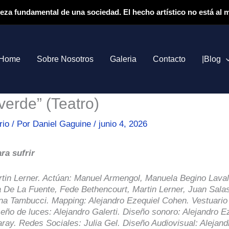
ieza fundamental de una sociedad. El hecho artístico no está al
Home
Sobre Nosotros
Galeria
Contacto
|Blog
verde” (Teatro)
rio
/ Por
Daniel Gaguine
/
junio 4, 2026
ara sufrir
tin Lerner. Actúan: Manuel Armengol, Manuela Begino Laval
na De La Fuente, Fede Bethencourt, Martin Lerner, Juan Salas
na Tambucci. Mapping: Alejandro Ezequiel Cohen. Vestuario
iseño de luces: Alejandro Galerti. Diseño sonoro: Alejandro 
aray.
Redes Sociales: Julia Gel.
Diseño Audiovisual: Alejand