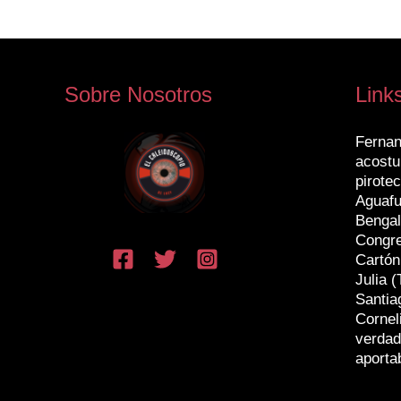
Sobre Nosotros
Link
Fernan
acostu
pirotec
Aguafu
Bengal
Congr
Cartón
Julia (
Santia
Cornel
verdad
aporta