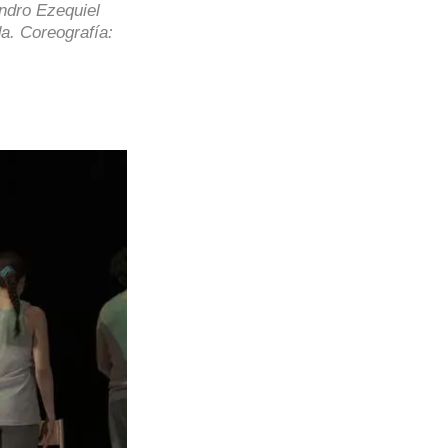
andro Ezequiel
a. Coreografía: