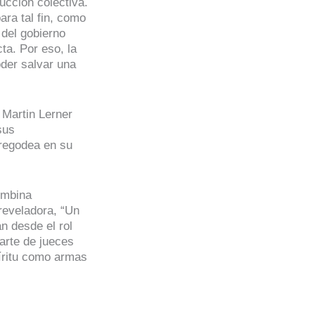
ucción colectiva.
ara tal fin, como
 del gobierno
ta. Por eso, la
der salvar una
 Martin Lerner
sus
 regodea en su
ombina
reveladora, “Un
n desde el rol
arte de jueces
píritu como armas