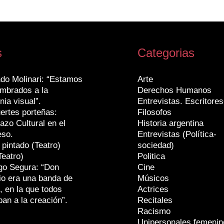
s
Categorias
do Molinari: “Estamos
Arte
mbrados a la
Derechos Humanos
nia visual”.
Entrevistas. Escritores
ertes porteñas:
Filosofos
azo Cultural en el
Historia argentina
eso.
Entrevistas (Política-
 pintado (Teatro)
sociedad)
Teatro)
Politica
go Segura: “Don
Cine
io era una banda de
Músicos
, en la que todos
Actrices
ban a la creación”.
Recitales
Racismo
Unipersonales femenin