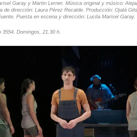
risel Garay y Martin Lerner. Música original y músico: Alej
a de dirección: Laura Pérez Recalde. Producción: Ojalá Gild
uente. Puesta en escena y dirección: Lucila Marisel Garay.
o 3554. Domingos, 21.30 h.