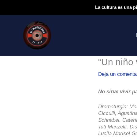
Ir
La cultura es una p
al
contenido
“Un niño 
Deja un comenta
No sirve vivir p
Dramaturgia: Mar
Cicculli, Agusti
Schnabel, Cateri
Tati Manzelli. D
Lucila Marisel G