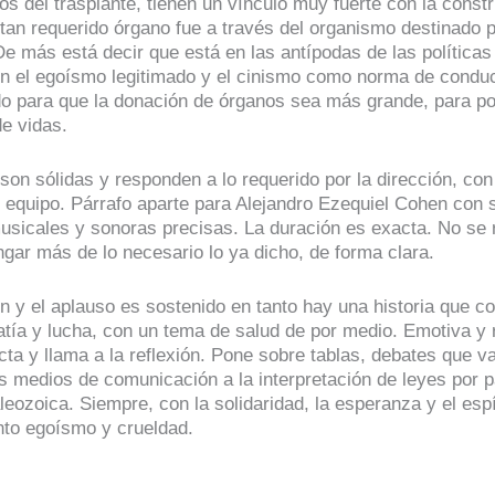
s del trasplante, tienen un vínculo muy fuerte con la constr
tan requerido órgano fue a través del organismo destinado p
e más está decir que está en las antípodas de las políticas
n el egoísmo legitimado y el cinismo como norma de conduc
do para que la donación de órganos sea más grande, para po
e vidas.
son sólidas y responden a lo requerido por la dirección, con
 equipo. Párrafo aparte para Alejandro Ezequiel Cohen con 
usicales y sonoras precisas. La duración es exacta. No se
ngar más de lo necesario lo ya dicho, de forma clara.
ón y el aplauso es sostenido en tanto hay una historia que c
atía y lucha, con un tema de salud de por medio. Emotiva y 
ta y llama a la reflexión. Pone sobre tablas, debates que va
os medios de comunicación a la interpretación de leyes por p
leozoica. Siempre, con la solidaridad, la esperanza y el es
nto egoísmo y crueldad.