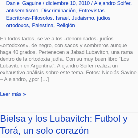
Daniel Gaguine
/
diciembre 10, 2010
/
Alejandro Soifer
,
Lubavitch
antisemitismo
,
Discriminación
,
Entrevistas.
Escritores-Filosofos
,
Israel
,
Judaismo
,
judios
ortodoxos
,
Palestina
,
Religión
En todos lados, se ve a los -denominados- judíos
«ortodoxos», de negro, con sacos y sombreros aunque
haga 40 grados. Pertenecen a Jabad Lubavitch, una rama
dentro de la ortodoxia judía. Con su muy buen libro “Los
Lubavitch en Argentina”, Alejandro Soifer realiza un
exhaustivo análisis sobre este tema. Fotos: Nicolás Savine.
– Alejandro, ¿por […]
Leer más »
Bielsa
Bielsa y los Lubavitch: Futbol y
y
Torá, un solo corazón
los
Lubavitch: