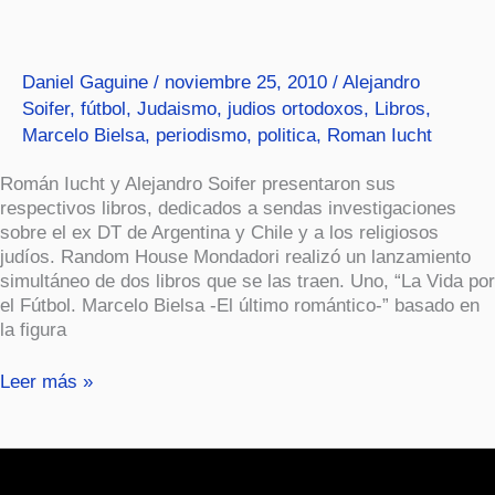
Futbol
y
Torá,
Daniel Gaguine
/
noviembre 25, 2010
/
Alejandro
un
Soifer
,
fútbol
,
Judaismo
,
judios ortodoxos
,
Libros
,
solo
Marcelo Bielsa
,
periodismo
,
politica
,
Roman Iucht
corazón
Román Iucht y Alejandro Soifer presentaron sus
respectivos libros, dedicados a sendas investigaciones
sobre el ex DT de Argentina y Chile y a los religiosos
judíos. Random House Mondadori realizó un lanzamiento
simultáneo de dos libros que se las traen. Uno, “La Vida por
el Fútbol. Marcelo Bielsa -El último romántico-” basado en
la figura
Leer más »