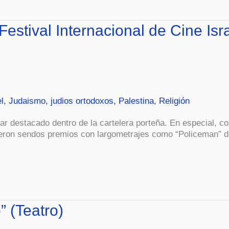
 Festival Internacional de Cine Is
l
,
Judaismo
,
judios ortodoxos
,
Palestina
,
Religión
lugar destacado dentro de la cartelera porteña. En especial, 
ieron sendos premios con largometrajes como “Policeman” de
” (Teatro)