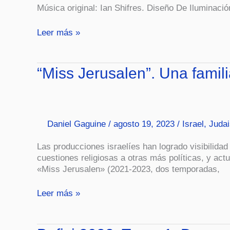
Música original: Ian Shifres. Diseño De Iluminació
Leer más »
“Miss
“Miss Jerusalen”. Una famil
Jerusalen”.
Una
familia
‘Ermoza’.
Daniel Gaguine
/
agosto 19, 2023
/
Israel
,
Juda
Las producciones israelíes han logrado visibilida
cuestiones religiosas a otras más políticas, y act
«Miss Jerusalen» (2021-2023, dos temporadas,
Leer más »
Bafici