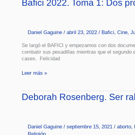
Bafici 2022. Toma 1: Dos pr
2022.
Toma
1:
Dos
Daniel Gaguine
/
abril 23, 2022
/
Bafici
,
Cine
,
J
propuestas
diferentes
Se largó el BAFICI y empezamos con dos documenta
combatir sus pesadillas mientras que el segundo 
cases. Felicidad
Leer más »
Deborah
Deborah Rosenberg. Ser ra
Rosenberg.
Ser
rabina
en
Daniel Gaguine
/
septiembre 15, 2021
/
aborto
,
el
2021
Religión