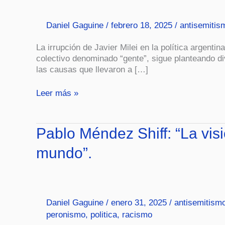
del
Cielo.
Daniel Gaguine
/
febrero 18, 2025
/
antisemitis
Argentina,
Milei
La irrupción de Javier Milei en la política argenti
y
colectivo denominado “gente”, sigue planteando di
los
las causas que llevaron a […]
judíos”.
Leer más »
Pablo
Pablo Méndez Shiff: “La vis
Méndez
mundo”.
Shiff:
“La
visión
de
Milei
Daniel Gaguine
/
enero 31, 2025
/
antisemitism
del
peronismo
,
politica
,
racismo
judaísmo