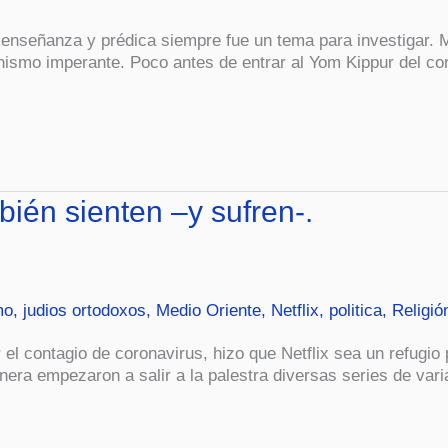
su enseñanza y prédica siempre fue un tema para investigar.
chismo imperante. Poco antes de entrar al Yom Kippur del co
bién sienten –y sufren-.
mo
,
judios ortodoxos
,
Medio Oriente
,
Netflix
,
politica
,
Religió
 el contagio de coronavirus, hizo que Netflix sea un refugio
era empezaron a salir a la palestra diversas series de var