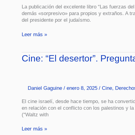
está
La publicación del excelente libro “Las fuerzas del
hecha
demás «sorpresivo» para propios y extraños. A tra
a
del presidente por el judaísmo.
medida
de
Leer más »
como
ve
el
mundo”.
Cine:
Cine: “El desertor”. Pregunt
“El
desertor”.
Preguntas
puertas
Daniel Gaguine
/
enero 8, 2025
/
Cine
,
Derecho
adentro.
El cine israelí, desde hace tiempo, se ha converti
en relación con el conflicto con los palestinos y
(“Waltz with
Leer más »