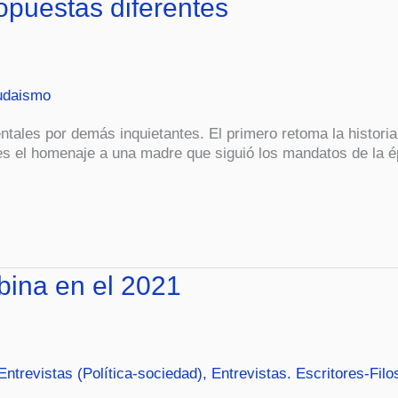
opuestas diferentes
udaismo
les por demás inquietantes. El primero retoma la historia
es el homenaje a una madre que siguió los mandatos de la 
bina en el 2021
Entrevistas (Política-sociedad)
,
Entrevistas. Escritores-Filo