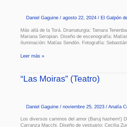
largo
del
Daniel Gaguine
/
agosto 22, 2024
/
El Galpón d
mundo”
(Teatro)
Más allá de la Torá. Dramaturgia: Tamara Tenenb
Mariana Seropian. Diseño de escenografía: Matías
Iluminación: Matías Sendón. Fotografía: Sebastián 
Leer más »
“Las
“Las Moiras” (Teatro)
Moiras”
(Teatro)
Daniel Gaguine
/
noviembre 25, 2023
/
Analía 
Los diversos caminos del amor (Baruj hashem!) 
Carranza Macchi. Diseño de vestuario: Cecilia Zuv