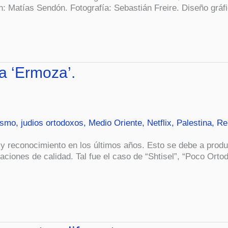
n: Matías Sendón. Fotografía: Sebastián Freire. Diseño gráf
ia ‘Ermoza’.
ismo
,
judios ortodoxos
,
Medio Oriente
,
Netflix
,
Palestina
,
Re
d y reconocimiento en los últimos años. Esto se debe a pro
uaciones de calidad. Tal fue el caso de “Shtisel”, “Poco Orto