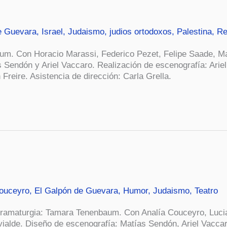
e Guevara
,
Israel
,
Judaismo
,
judios ortodoxos
,
Palestina
,
Re
aum. Con Horacio Marassi, Federico Pezet, Felipe Saade, M
 Sendón y Ariel Vaccaro. Realización de escenografía: Ariel
Freire. Asistencia de dirección: Carla Grella.
Couceyro
,
El Galpón de Guevara
,
Humor
,
Judaismo
,
Teatro
Dramaturgia: Tamara Tenenbaum. Con Analía Couceyro, Luc
ialde. Diseño de escenografía: Matías Sendón, Ariel Vaccar