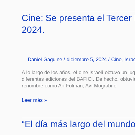
Cine:
Cine: Se presenta el Tercer
Se
2024.
presenta
el
Tercer
Festival
Internacional
Daniel Gaguine
/
diciembre 5, 2024
/
Cine
,
Israe
de
Cine
A lo largo de los años, el cine israelí obtuvo un 
Israelí
diferentes ediciones del BAFICI. De hecho, obtuv
en
renombre como Ari Folman, Avi Mograbi o
Argentina.
SERET
Leer más »
2024.
“El
“El día más largo del mundo
día
más