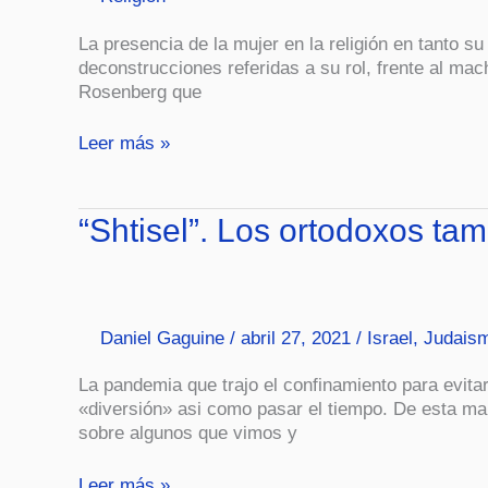
La presencia de la mujer en la religión en tanto 
deconstrucciones referidas a su rol, frente al ma
Rosenberg que
Leer más »
“Shtisel”.
“Shtisel”. Los ortodoxos tam
Los
ortodoxos
también
sienten
Daniel Gaguine
/
abril 27, 2021
/
Israel
,
Judais
–
y
La pandemia que trajo el confinamiento para evitar
sufren-.
«diversión» asi como pasar el tiempo. De esta man
sobre algunos que vimos y
Leer más »