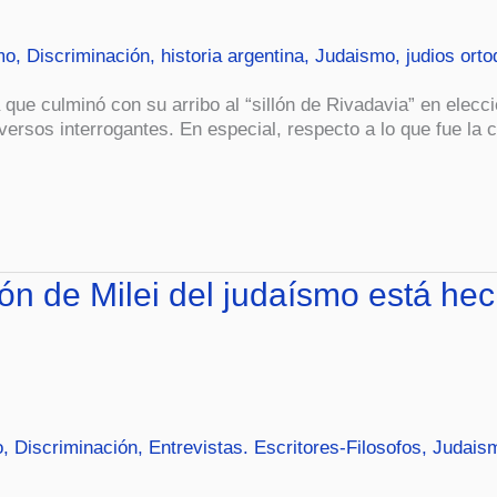
mo
,
Discriminación
,
historia argentina
,
Judaismo
,
judios ort
na que culminó con su arribo al “sillón de Rivadavia” en elec
versos interrogantes. En especial, respecto a lo que fue la 
ión de Milei del judaísmo está h
o
,
Discriminación
,
Entrevistas. Escritores-Filosofos
,
Judais