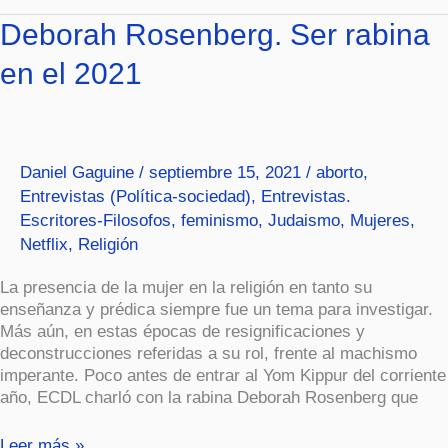
Deborah
Deborah Rosenberg. Ser rabina
Rosenberg.
en el 2021
Ser
rabina
en
el
2021
Daniel Gaguine
/
septiembre 15, 2021
/
aborto
,
Entrevistas (Política-sociedad)
,
Entrevistas.
Escritores-Filosofos
,
feminismo
,
Judaismo
,
Mujeres
,
Netflix
,
Religión
La presencia de la mujer en la religión en tanto su
enseñanza y prédica siempre fue un tema para investigar.
Más aún, en estas épocas de resignificaciones y
deconstrucciones referidas a su rol, frente al machismo
imperante. Poco antes de entrar al Yom Kippur del corriente
año, ECDL charló con la rabina Deborah Rosenberg que
Leer más »