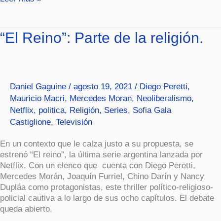
“El
“El Reino”: Parte de la religión.
Reino”:
Parte
de
la
Daniel Gaguine
/
agosto 19, 2021
/
Diego Peretti
,
religión.
Mauricio Macri
,
Mercedes Moran
,
Neoliberalismo
,
Netflix
,
politica
,
Religión
,
Series
,
Sofia Gala
Castiglione
,
Televisión
En un contexto que le calza justo a su propuesta, se
estrenó “El reino”, la última serie argentina lanzada por
Netflix. Con un elenco que cuenta con Diego Peretti,
Mercedes Morán, Joaquín Furriel, Chino Darín y Nancy
Dupláa como protagonistas, este thriller político-religioso-
policial cautiva a lo largo de sus ocho capítulos. El debate
queda abierto,