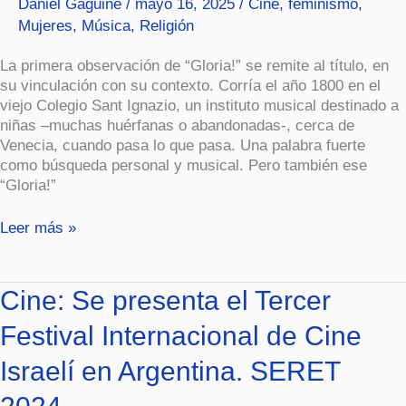
Daniel Gaguine
/
mayo 16, 2025
/
Cine
,
feminismo
,
Mujeres
,
Música
,
Religión
La primera observación de “Gloria!” se remite al título, en
su vinculación con su contexto. Corría el año 1800 en el
viejo Colegio Sant Ignazio, un instituto musical destinado a
niñas –muchas huérfanas o abandonadas-, cerca de
Venecia, cuando pasa lo que pasa. Una palabra fuerte
como búsqueda personal y musical. Pero también ese
“Gloria!”
Leer más »
Cine:
Cine: Se presenta el Tercer
Se
Festival Internacional de Cine
presenta
el
Israelí en Argentina. SERET
Tercer
Festival