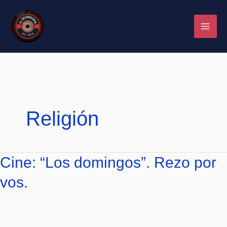
Ir
al
contenido
Religión
Cine:
Cine: “Los domingos”. Rezo por
“Los
vos.
domingos”.
Rezo
por
vos.