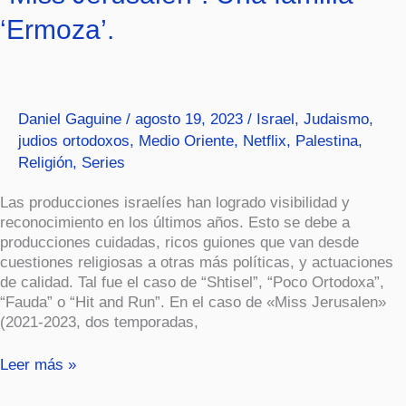
Jerusalen”.
‘Ermoza’.
Una
familia
‘Ermoza’.
Daniel Gaguine
/
agosto 19, 2023
/
Israel
,
Judaismo
,
judios ortodoxos
,
Medio Oriente
,
Netflix
,
Palestina
,
Religión
,
Series
Las producciones israelíes han logrado visibilidad y
reconocimiento en los últimos años. Esto se debe a
producciones cuidadas, ricos guiones que van desde
cuestiones religiosas a otras más políticas, y actuaciones
de calidad. Tal fue el caso de “Shtisel”, “Poco Ortodoxa”,
“Fauda” o “Hit and Run”. En el caso de «Miss Jerusalen»
(2021-2023, dos temporadas,
Leer más »