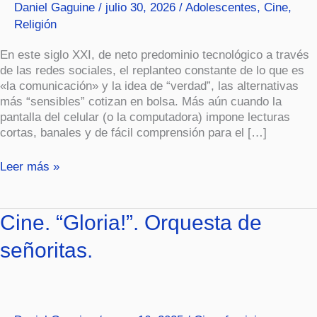
Daniel Gaguine
/
julio 30, 2026
/
Adolescentes
,
Cine
,
Religión
En este siglo XXI, de neto predominio tecnológico a través
de las redes sociales, el replanteo constante de lo que es
«la comunicación» y la idea de “verdad”, las alternativas
más “sensibles” cotizan en bolsa. Más aún cuando la
pantalla del celular (o la computadora) impone lecturas
cortas, banales y de fácil comprensión para el […]
Leer más »
Cine.
Cine. “Gloria!”. Orquesta de
“Gloria!”.
señoritas.
Orquesta
de
señoritas.