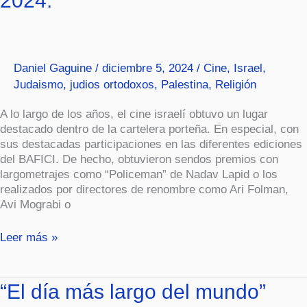
2024.
Internacional
de
Cine
Israelí
en
Daniel Gaguine
/
diciembre 5, 2024
/
Cine
,
Israel
,
Argentina.
Judaismo
,
judios ortodoxos
,
Palestina
,
Religión
SERET
2024.
A lo largo de los años, el cine israelí obtuvo un lugar
destacado dentro de la cartelera porteña. En especial, con
sus destacadas participaciones en las diferentes ediciones
del BAFICI. De hecho, obtuvieron sendos premios con
largometrajes como “Policeman” de Nadav Lapid o los
realizados por directores de renombre como Ari Folman,
Avi Mograbi o
Leer más »
“El
“El día más largo del mundo”
día