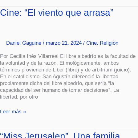
Cine:
Cine: “El viento que arrasa”
“El
viento
que
arrasa”
Daniel Gaguine
/
marzo 21, 2024
/
Cine
,
Religión
Por Cecilia Inés Villarreal El libre albedrío es la facultad de
la voluntad y de la razón. Etimológicamente, ambos
términos provienen de Liber (libre) y de arbitrium (juicio).
En el catolicismo, San Agustín diferenció la libertad
propiamente dicha del libre albedrío, que sería “la
capacidad del ser humano de tomar decisiones”. La
libertad, por otro
Leer más »
“Miss
“Miss Jerusalen”. Una familia