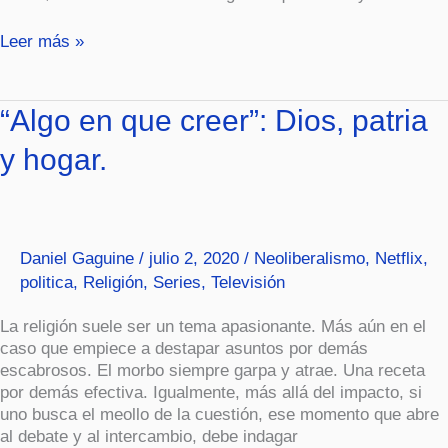
Leer más »
“Algo
“Algo en que creer”: Dios, patria
en
y hogar.
que
creer”:
Dios,
patria
y
Daniel Gaguine
/
julio 2, 2020
/
Neoliberalismo
,
Netflix
,
hogar.
politica
,
Religión
,
Series
,
Televisión
La religión suele ser un tema apasionante. Más aún en el
caso que empiece a destapar asuntos por demás
escabrosos. El morbo siempre garpa y atrae. Una receta
por demás efectiva. Igualmente, más allá del impacto, si
uno busca el meollo de la cuestión, ese momento que abre
al debate y al intercambio, debe indagar