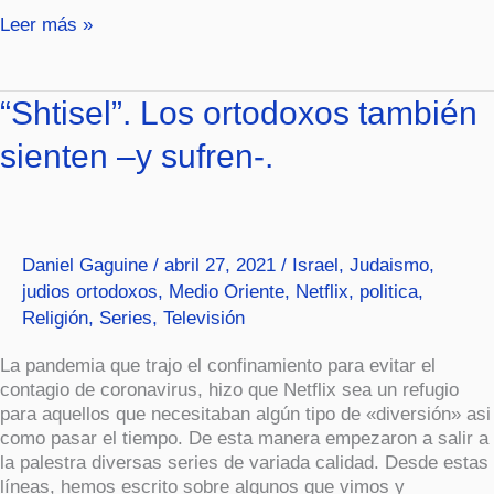
Leer más »
“Shtisel”.
“Shtisel”. Los ortodoxos también
Los
sienten –y sufren-.
ortodoxos
también
sienten
–
y
Daniel Gaguine
/
abril 27, 2021
/
Israel
,
Judaismo
,
sufren-.
judios ortodoxos
,
Medio Oriente
,
Netflix
,
politica
,
Religión
,
Series
,
Televisión
La pandemia que trajo el confinamiento para evitar el
contagio de coronavirus, hizo que Netflix sea un refugio
para aquellos que necesitaban algún tipo de «diversión» asi
como pasar el tiempo. De esta manera empezaron a salir a
la palestra diversas series de variada calidad. Desde estas
líneas, hemos escrito sobre algunos que vimos y