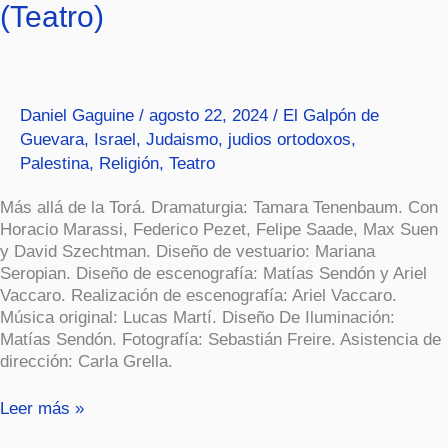
(Teatro)
más
largo
del
mundo”
(Teatro)
Daniel Gaguine
/
agosto 22, 2024
/
El Galpón de
Guevara
,
Israel
,
Judaismo
,
judios ortodoxos
,
Palestina
,
Religión
,
Teatro
Más allá de la Torá. Dramaturgia: Tamara Tenenbaum. Con
Horacio Marassi, Federico Pezet, Felipe Saade, Max Suen
y David Szechtman. Diseño de vestuario: Mariana
Seropian. Diseño de escenografía: Matías Sendón y Ariel
Vaccaro. Realización de escenografía: Ariel Vaccaro.
Música original: Lucas Martí. Diseño De Iluminación:
Matías Sendón. Fotografía: Sebastián Freire. Asistencia de
dirección: Carla Grella.
Leer más »