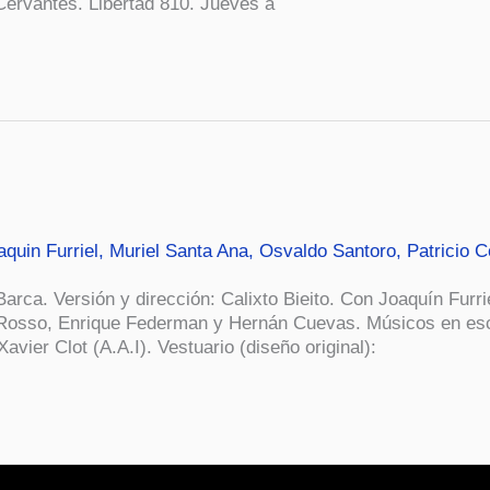
Cervantes. Libertad 810. Jueves a
aquin Furriel
,
Muriel Santa Ana
,
Osvaldo Santoro
,
Patricio C
rca. Versión y dirección: Calixto Bieito. Con Joaquín Furri
 Rosso, Enrique Federman y Hernán Cuevas. Músicos en esc
vier Clot (A.A.I). Vestuario (diseño original):