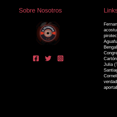
Sobre Nosotros
Link
Fernan
acostu
pirotec
Aguafu
Bengal
Congr
Cartón
Julia (
Santia
Cornel
verdad
aporta