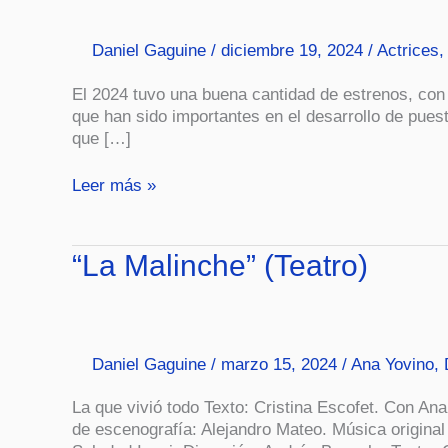
las
Tablas
Daniel Gaguine
/
diciembre 19, 2024
/
Actrices
,
2024
El 2024 tuvo una buena cantidad de estrenos, con
que han sido importantes en el desarrollo de pues
que […]
Leer más »
“La
“La Malinche” (Teatro)
Malinche”
(Teatro)
Daniel Gaguine
/
marzo 15, 2024
/
Ana Yovino
,
La que vivió todo Texto: Cristina Escofet. Con A
de escenografía: Alejandro Mateo. Música original