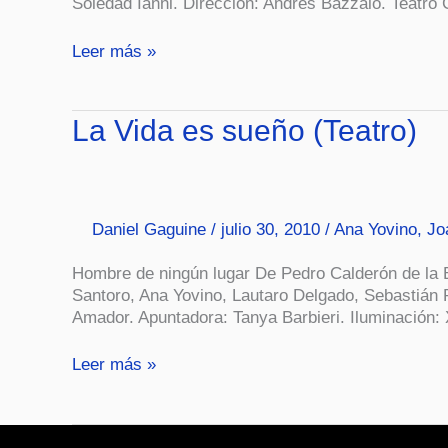
Soledad Ianni. Dirección: Andrés Bazzalo. Teatro 
Leer más »
La
La Vida es sueño (Teatro)
Vida
es
sueño
(Teatro)
Daniel Gaguine
/
julio 30, 2010
/
Ana Yovino
,
Jo
Hombre de ningún lugar De Pedro Calderón de la Ba
Santoro, Ana Yovino, Lautaro Delgado, Sebastián
Amador. Apuntadora: Tanya Barbieri. Iluminación: Xa
Leer más »