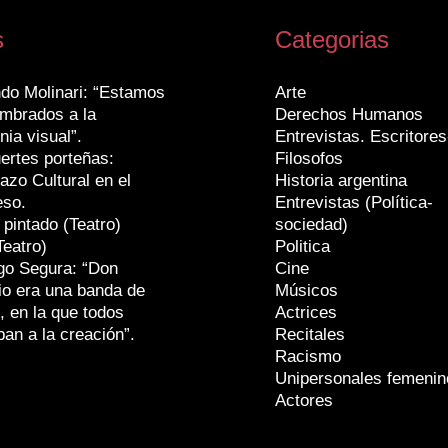
s
Categorias
do Molinari: “Estamos
Arte
mbrados a la
Derechos Humanos
nia visual”.
Entrevistas. Escritores
ertes porteñas:
Filosofos
azo Cultural en el
Historia argentina
eso.
Entrevistas (Política-
 pintado (Teatro)
sociedad)
Teatro)
Politica
go Segura: “Don
Cine
io era una banda de
Músicos
, en la que todos
Actrices
ban a la creación”.
Recitales
Racismo
Unipersonales femenin
Actores