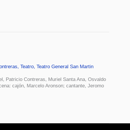
ontreras
,
Teatro
,
Teatro General San Martin
el, Patricio Contreras, Muriel Santa Ana, Osvaldo
ena: cajón, Marcelo Aronson; cantante, Jeromo