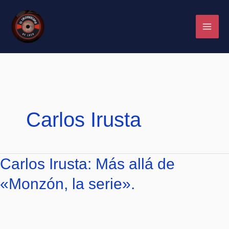
Ir
al
contenido
Carlos Irusta
Carlos
Carlos Irusta: Más allá de
Irusta:
«Monzón, la serie».
Más
allá
de
«Monzón,
la