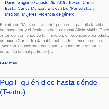
Daniel Gaguine
/
agosto 28, 2019
/
Boxeo
,
Carlos
serie».
Irusta
,
Carlos Monzón
,
Entrevistas (Periodistas y
Medios)
,
Mujeres
,
violencia de género
El éxito de “Monzón. La serie” puso en la pantalla la vida
del boxeador y el femicidio de su esposa Alicia Muñiz. Poco
antes del comienzo de la filmación, el reconocido periodista
de boxeo Carlos Irusta había publicado el excelente libro
“Monzón. La biografía definitiva”. A punto de terminar la
serie –de la cual participó […]
Leer más »
Pugil
Pugil -quién dice hasta dónde-
-
(Teatro)
quién
dice
hasta
dónde-