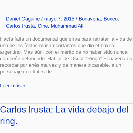
Daniel Gaguine
/
mayo 7, 2015
/
Bonavena
,
Boxeo
,
Carlos Irusta
,
Cine
,
Muhammad Ali
Hacía falta un documental que sirva para retratar la vida de
uno de los ídolos más importantes que dio el boxeo
argentino. Más aún, con el mérito de no haber sido nunca
campeón del mundo. Hablar de Oscar “Ringo” Bonavena es
recordar por enésima vez y de manera incasable, a un
personaje con tintes de
Leer más »
Carlos
Carlos Irusta: La vida debajo del
Irusta:
ring.
La
vida
debajo