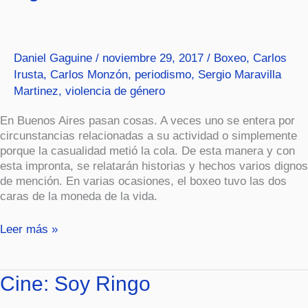
“Monzón.
La
biografía
definitiva”
Daniel Gaguine
/
noviembre 29, 2017
/
Boxeo
,
Carlos
Irusta
,
Carlos Monzón
,
periodismo
,
Sergio Maravilla
Martinez
,
violencia de género
En Buenos Aires pasan cosas. A veces uno se entera por
circunstancias relacionadas a su actividad o simplemente
porque la casualidad metió la cola. De esta manera y con
esta impronta, se relatarán historias y hechos varios dignos
de mención. En varias ocasiones, el boxeo tuvo las dos
caras de la moneda de la vida.
Leer más »
Cine:
Cine: Soy Ringo
Soy
Ringo