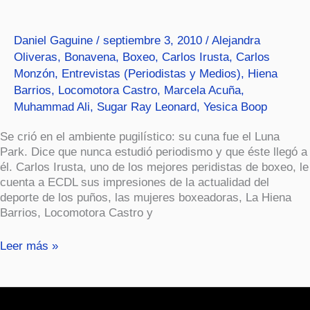
del
ring.
Daniel Gaguine
/
septiembre 3, 2010
/
Alejandra
Oliveras
,
Bonavena
,
Boxeo
,
Carlos Irusta
,
Carlos
Monzón
,
Entrevistas (Periodistas y Medios)
,
Hiena
Barrios
,
Locomotora Castro
,
Marcela Acuña
,
Muhammad Ali
,
Sugar Ray Leonard
,
Yesica Boop
Se crió en el ambiente pugilístico: su cuna fue el Luna
Park. Dice que nunca estudió periodismo y que éste llegó a
él. Carlos Irusta, uno de los mejores peridistas de boxeo, le
cuenta a ECDL sus impresiones de la actualidad del
deporte de los puños, las mujeres boxeadoras, La Hiena
Barrios, Locomotora Castro y
Leer más »