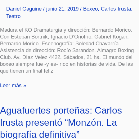
(Teatro)
Daniel Gaguine
/
junio 21, 2019
/
Boxeo
,
Carlos Irusta
,
Teatro
Madura el KO Dramaturgia y dirección: Bernardo Morico.
Con Esteban Bortnik, Ignacio D’Onofrio, Gabriel Kogan,
Bernardo Morico. Escenografía: Soledad Chavarría.
Asistencia de dirección: Rocío Sarandon. Almagro Boxing
Club. Av. Díaz Velez 4422. Sábados, 21 hs. El mundo del
boxeo siempre fue -y es- rico en historias de vida. De las
que tienen un final feliz
Leer más »
Aguafuertes
Aguafuertes porteñas: Carlos
porteñas:
Irusta presentó “Monzón. La
Carlos
Irusta
biografía definitiva”
presentó