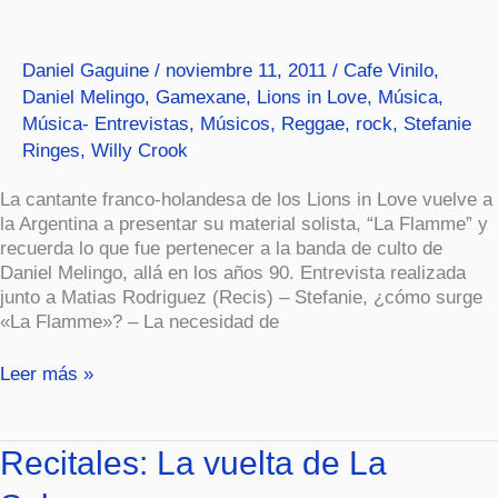
mi
lema
en
Daniel Gaguine
/
noviembre 11, 2011
/
Cafe Vinilo
,
la
Daniel Melingo
,
Gamexane
,
Lions in Love
,
Música
,
música»
Música- Entrevistas
,
Músicos
,
Reggae
,
rock
,
Stefanie
Ringes
,
Willy Crook
La cantante franco-holandesa de los Lions in Love vuelve a
la Argentina a presentar su material solista, “La Flamme” y
recuerda lo que fue pertenecer a la banda de culto de
Daniel Melingo, allá en los años 90. Entrevista realizada
junto a Matias Rodriguez (Recis) – Stefanie, ¿cómo surge
«La Flamme»? – La necesidad de
Leer más »
Recitales:
Recitales: La vuelta de La
La