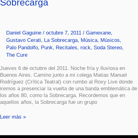
Sobrecarga
vuelta
de
La
Sobrecarga
Daniel Gaguine
/
octubre 7, 2011
/
Gamexane
,
Gustavo Cerati
,
La Sobrecarga
,
Música
,
Músicos
,
Palo Pandolfo
,
Punk
,
Recitales
,
rock
,
Soda Stereo
,
The Cure
Jueves 6 de octubre del 2011. Noche fría y lluviosa en
Buenos Aires. Camino junto a mi colega Matias Manuel
Rodríguez (Crítica Teatral) con rumbo al Roxy Live donde
iremos a presenciar la vuelta de una banda emblemática de
los años 80, como la Sobrecarga. Recordemos que en
aquellos años, la Sobrecarga fue un grupo
Leer más »