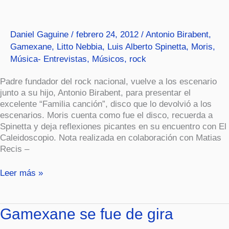
tiene
tanto
de
Daniel Gaguine
/
febrero 24, 2012
/
Antonio Birabent
,
tango
Gamexane
,
Litto Nebbia
,
Luis Alberto Spinetta
,
Moris
,
como
Música- Entrevistas
,
Músicos
,
rock
de
rock”
Padre fundador del rock nacional, vuelve a los escenario
junto a su hijo, Antonio Birabent, para presentar el
excelente “Familia canción”, disco que lo devolvió a los
escenarios. Moris cuenta como fue el disco, recuerda a
Spinetta y deja reflexiones picantes en su encuentro con El
Caleidoscopio. Nota realizada en colaboración con Matias
Recis –
Leer más »
Gamexane
Gamexane se fue de gira
se