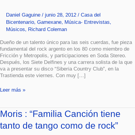
allá
de
Daniel Gaguine
/
junio 28, 2012
/
Casa del
las
Bicentenario
,
Gamexane
,
Música- Entrevistas
,
modas”
Músicos
,
Richard Coleman
Dueño de un talento único para las seis cuerdas, fue pieza
fundamental del rock argento en los 80 como miembro de
Fricción y Metropolis, y participaciones en Soda Stereo.
Después, los Siete Delfines y una carrera solista de la que
va a presentar su disco “Siberia Country Club”, en la
Trastienda este viernes. Con muy […]
Leer más »
Moris
Moris : “Familia Canción tiene
:
tanto de tango como de rock”
“Familia
Canción