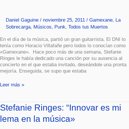
fue
de
gira
Daniel Gaguine
/
noviembre 25, 2011
/
Gamexane
,
La
Sobrecarga
,
Músicos
,
Punk
,
Todos tus Muertos
En el día de la música, partió un gran guitarrista. El DNI lo
tenía como Horacio Villafañe pero todos lo conocían como
«Gamexane». Hace poco más de una semana, Stefanie
Ringes le había dedicado una canción por su ausencia al
concierto en el que estaba invitado, deseándole una pronta
mejoría. Enseguida, se supo que estaba
Leer más »
Stefanie
Stefanie Ringes: “Innovar es mi
Ringes:
lema en la música»
“Innovar
es