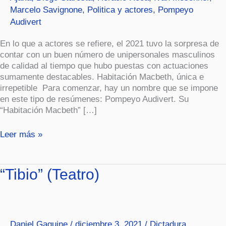
Marcelo Savignone
,
Politica y actores
,
Pompeyo
Audivert
En lo que a actores se refiere, el 2021 tuvo la sorpresa de
contar con un buen número de unipersonales masculinos
de calidad al tiempo que hubo puestas con actuaciones
sumamente destacables. Habitación Macbeth, única e
irrepetible Para comenzar, hay un nombre que se impone
en este tipo de resúmenes: Pompeyo Audivert. Su
“Habitación Macbeth” […]
Leer más »
“Tibio”
“Tibio” (Teatro)
(Teatro)
Daniel Gaguine
/
diciembre 3, 2021
/
Dictadura
,