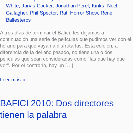
White
,
Jarvis Cocker
,
Jonathan Perel
,
Kinks
,
Noel
Gallagher
,
Phil Spector
,
Rati Horror Show
,
René
Ballesteros
A tres días de terminar el Bafici, les dejamos a
continuación una serie de películas que pudimos ver con el
horario para que vayan a disfrutarlas. Esta edición, a
diferencia de la del año pasado, no tiene una o dos
películas que sean consideradas como “las que hay que
ver”. Por el contrario, hay un […]
Leer más »
BAFICI
BAFICI 2010: Dos directores
2010:
tienen la palabra
Dos
directores
tienen
la