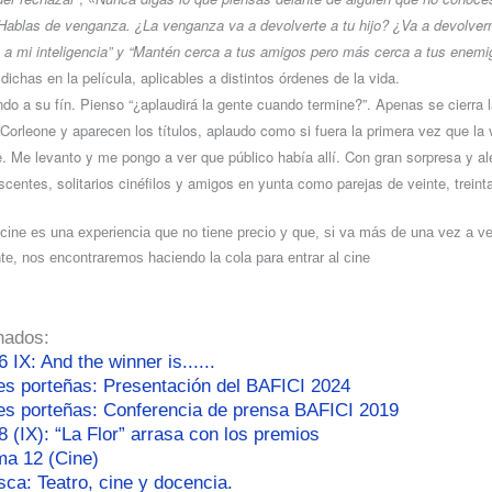
Hablas de venganza. ¿La venganza va a devolverte a tu hijo? ¿Va a devolverm
a mi inteligencia” y “
Mantén cerca a tus amigos pero más cerca a tus enemi
dichas en la película, aplicables a distintos órdenes de la vida.
ndo a su fín. Pienso “¿aplaudirá la gente cuando termine?”. Apenas se cierra l
Corleone y aparecen los títulos, aplaudo como si fuera la primera vez que la 
e. Me levanto y me pongo a ver que público había allí. Con gran sorpresa y al
scentes, solitarios cinéfilos y amigos en yunta como parejas de veinte, trein
 cine es una experiencia que no tiene precio y que, si va más de una vez a ve
e, nos encontraremos haciendo la cola para entrar al cine
nados:
6 IX: And the winner is......
es porteñas: Presentación del BAFICI 2024
es porteñas: Conferencia de prensa BAFICI 2019
8 (IX): “La Flor” arrasa con los premios
ma 12 (Cine)
ca: Teatro, cine y docencia.