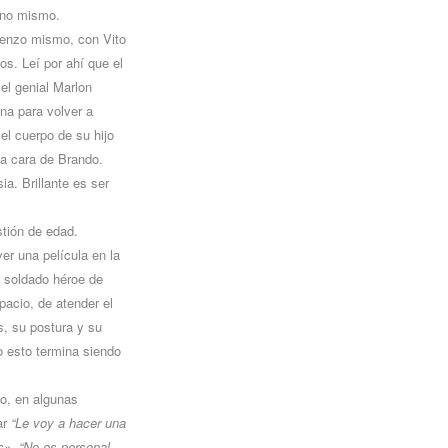
 uno mismo.
mienzo mismo, con Vito
os. Leí por ahí que el
 el genial Marlon
na para volver a
el cuerpo de su hijo
la cara de Brando.
ia. Brillante es ser
stión de edad.
ver una película en la
e soldado héroe de
pacio, de atender el
s, su postura y su
o esto termina siendo
do, en algunas
ar
“Le voy a hacer una
s»
,
“No es personal,