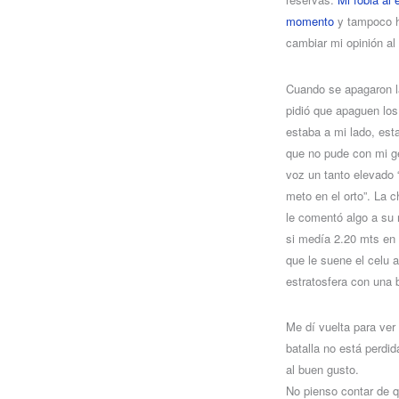
momento
y tampoco he
cambiar mi opinión al
Cuando se apagaron la
pidió que apaguen los 
estaba a mi lado, es
que no pude con mi ge
voz un tanto elevado “
meto en el orto”. La 
le comentó algo a su 
si medía 2.20 mts en 
que le suene el celu a
estratosfera con una 
Me dí vuelta para ver
batalla no está perdi
al buen gusto.
No pienso contar de q