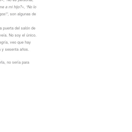
e a mi hijo?», “No lo
gos!”
, son algunas de
a puerta del salón de
veía. No soy el único.
egría, veo que hay
ta y sesenta años.
rla, no sería para