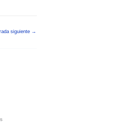
rada siguiente
→
os