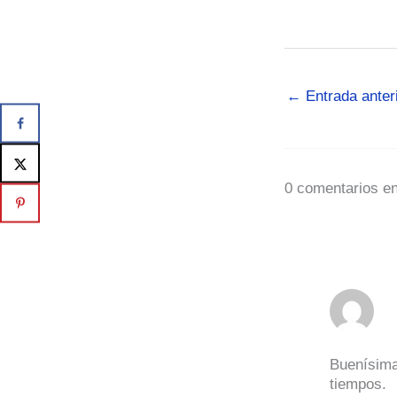
←
Entrada anter
0 comentarios en
Buenísima
tiempos.