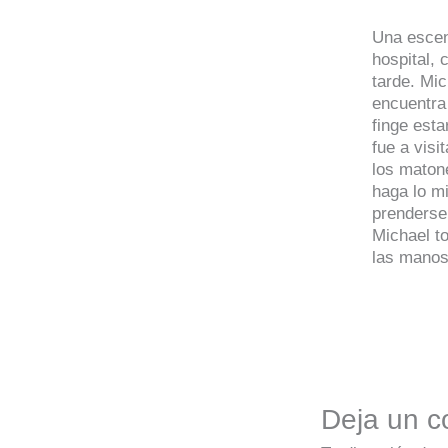
Una escen
hospital, 
tarde. Mic
encuentra 
finge est
fue a visi
los maton
haga lo m
prenderse 
Michael t
las manos.
Deja un c