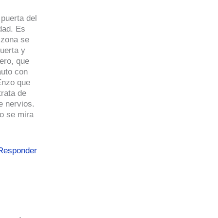
puerta del
udad. Es
a zona se
uerta y
ero, que
auto con
 Enzo que
trata de
e nervios.
go se mira
Responder