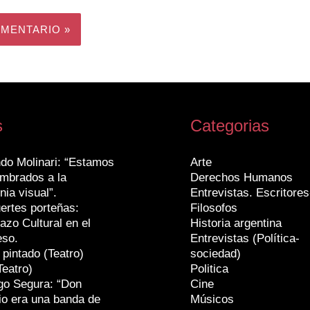
s
Categorias
do Molinari: “Estamos
Arte
mbrados a la
Derechos Humanos
nia visual”.
Entrevistas. Escritores
ertes porteñas:
Filosofos
azo Cultural en el
Historia argentina
eso.
Entrevistas (Política-
 pintado (Teatro)
sociedad)
Teatro)
Politica
go Segura: “Don
Cine
io era una banda de
Músicos