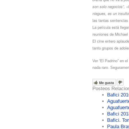
son solo negocios”, «
niegues, es un insulto 
las tantas sentencias 
La película está llega
reuniones de Michael 
El cine entero aplaud
tanto grupos de adole
Ver “El Padrino” en el
nada raro. Segurament
Me gusta
Posteos Relacio
Bafici 201
Aguafuert
Aguafuert
Bafici 201
Bafici. To
Paula Bras