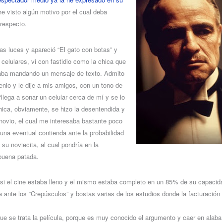
 visto algún motivo por el cual deba
 respecto.
s luces y apareció “El gato con botas” y
celulares, vi con fastidio como la chica que
taba mandando un mensaje de texto. Admito
nio y le dije a mis amigos, con un tono de
llega a sonar un celular cerca de mí y se lo
chica, obviamente, se hizo la desentendida y
novio, el cual me interesaba bastante poco
una eventual contienda ante la probabilidad
 su noviecita, al cual pondría en la
buena patada.
 si el cine estaba lleno y el mismo estaba completo en un 85% de su capacida
da ante los “Crepúsculos” y bostas varias de los estudios donde la facturación
ue se trata la película, porque es muy conocido el argumento y caer en ala