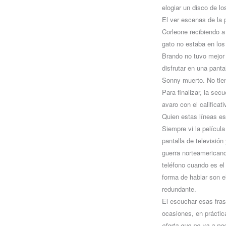
elogiar un disco de l
El ver escenas de la 
Corleone recibiendo a
gato no estaba en los 
Brando no tuvo mejor 
disfrutar en una panta
Sonny muerto. No tien
Para finalizar, la sec
avaro con el calificati
Quien estas líneas es
Siempre vi la película
pantalla de televisió
guerra norteamericano
teléfono cuando es el
forma de hablar son e
redundante.
El escuchar esas fras
ocasiones, en práctic
oferta que no va a po