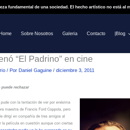
ieza fundamental de una sociedad. El hecho artístico no está al
Home
Sobre Nosotros
Galeria
Contacto
|Blog
enó “El Padrino” en cine
rio
/ Por
Daniel Gaguine
/
diciembre 3, 2011
e puede rechazar
 pude con la tentación de ver por enésima
obra maestra de Francis Ford Coppola, pero
Me dirigí en compañía de tres amigos al
 la película en cuestión aunque con ciertas
 espectador medio ya la he expresado en su