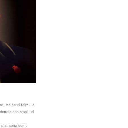
d. Me sentí felíz. La
 derrota con amplitud
banzas sería como