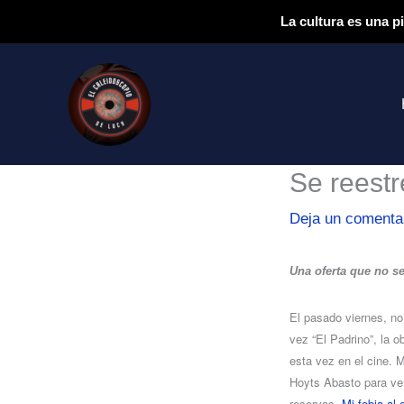
Ir
La cultura es una p
al
contenido
Se reestr
Deja un comenta
Una oferta que no s
El pasado viernes, no
vez “El Padrino”, la 
esta vez en el cine. 
Hoyts Abasto para ver
reservas.
Mi fobia al