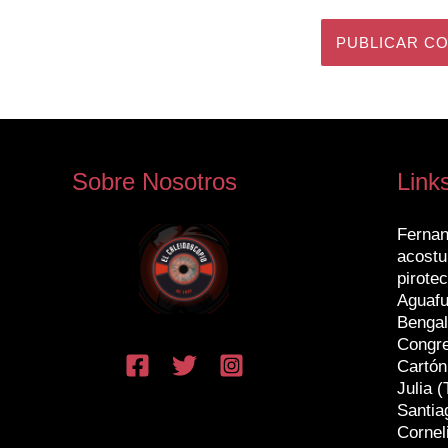
Sobre Nosotros
Link
Fernan
acostu
pirotec
Aguafu
Bengal
Congr
Cartón
Julia (
Santia
Cornel