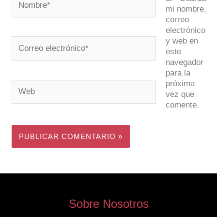
mi nombre,
correo
electrónico
y web en
Correo
este
electrónico*
navegador
para la
próxima
Web
vez que
comente.
Sobre Nosotros