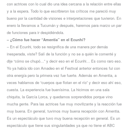
con actrices con lo cual dio una idea cercana a la relación entre ellas
y a la espera. Todo lo que escribieron los críticos me pareció muy
bueno por la cantidad de visiones e interpretaciones que tuvieron. En
enero la llevamos a Tucumán y después, haremos para marzo un par
de funciones para ir despidiéndola.
– ¿Cómo fue hacer “Amentia” en el Ecunhi?
– En el Ecunhi, todo se resignifica de una manera por demás
inesperada, viste? Salí de la función y no se a quién le comenté y
dije “cómo se chupó…” y decir eso en el Ecunhi… Es como raro eso.
Yo ya había ido con Amadeo en el Festival anterior entonces fui con
otra energía pero la primera vez fue fuerte. Además en Amentia, a
veces hablamos de “cuerpos que flotan en el río” y decir eso ahí eso,
cuesta. La experiencia fue buenísima. La hicimos en una sala
chiquita, la García Lorca, y quedamos sorprendidos porque vino
mucha gente. Para las actrices fue muy movilizante y la reacción fue
muy buena. En general, tuvimos muy buena recepción con Amentia.
Es un espectáculo que tuvo muy buena recepción en general. Es un
espectáculo que tiene sus singularidades ya que no tiene el ABC