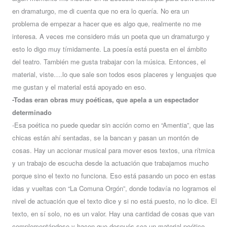
en dramaturgo, me di cuenta que no era lo quería. No era un
problema de empezar a hacer que es algo que, realmente no me
interesa. A veces me considero más un poeta que un dramaturgo y
esto lo digo muy tímidamente. La poesía está puesta en el ámbito
del teatro. También me gusta trabajar con la música. Entonces, el
material, viste….lo que sale son todos esos placeres y lenguajes que
me gustan y el material está apoyado en eso.
-Todas eran obras muy poéticas, que apela a un espectador
determinado
-Esa poética no puede quedar sin acción como en “Amentia”, que las
chicas están ahí sentadas, se la bancan y pasan un montón de
cosas. Hay un accionar musical para mover esos textos, una rítmica
y un trabajo de escucha desde la actuación que trabajamos mucho
porque sino el texto no funciona. Eso está pasando un poco en estas
idas y vueltas con “La Comuna Orgón”, donde todavía no logramos el
nivel de actuación que el texto dice y si no está puesto, no lo dice. El
texto, en sí solo, no es un valor. Hay una cantidad de cosas que van
complementándose y hacen que después sea un material poético.