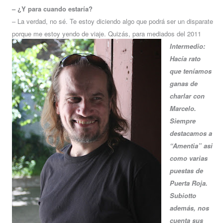
– ¿Y para cuando estaría?
– La verdad, no sé. Te estoy diciendo algo que podrá ser un disparate
porque me estoy yendo de viaje. Quizás, para mediados del 2011
Intermedio:
Hacía rato
que teníamos
ganas de
charlar con
Marcelo.
Siempre
destacamos a
“Amentia” asi
como varias
puestas de
Puerta Roja.
Subiotto
además, nos
cuenta sus