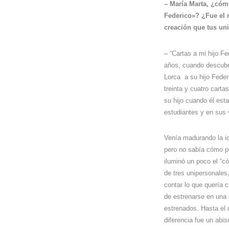
– María Marta, ¿cóm
Federico»? ¿Fue el
creación que tus un
– “Cartas a mi hijo F
años, cuando descubrí
Lorca
a su hijo Feder
treinta y cuatro carta
su hijo cuando él est
estudiantes y en sus 
Venía madurando la id
pero no sabía cómo po
iluminó un poco el “c
de tres unipersonales
contar lo que quería c
de estrenarse en una 
estrenados. Hasta el 
diferencia fue un abi