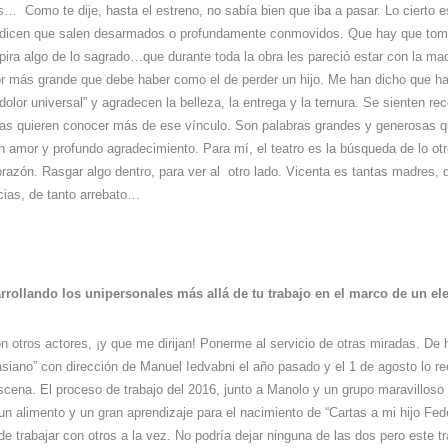
as…
Como te dije, hasta el estreno, no sabía bien que iba a pasar. Lo cierto 
dicen que salen desarmados o profundamente conmovidos. Que hay que tom
pira algo de lo sagrado…que durante toda la obra les pareció estar con la ma
or más grande que debe haber como el de perder un hijo. Me han dicho que ha
l dolor universal” y agradecen la belleza, la entrega y la ternura. Se sienten r
s quieren conocer más de ese vínculo. Son palabras grandes y generosas 
 amor y profundo agradecimiento. Para mí, el teatro es la búsqueda de lo otr
orazón. Rasgar algo dentro, para ver al
otro lado. Vicenta es tantas madres, d
cias, de tanto arrebato…
rrollando los unipersonales más allá de tu trabajo en el marco de un e
n otros actores, ¡y que me dirijan! Ponerme al servicio de otras miradas. De 
siano” con dirección de Manuel Iedvabni
el año pasado y el 1 de agosto lo r
cena. El proceso de trabajo del 2016, junto a Manolo y un grupo maravillos
n alimento y un gran aprendizaje para el nacimiento de “Cartas a
mi hijo Fed
de trabajar con otros a la vez. No podría dejar ninguna de las dos pero este tr