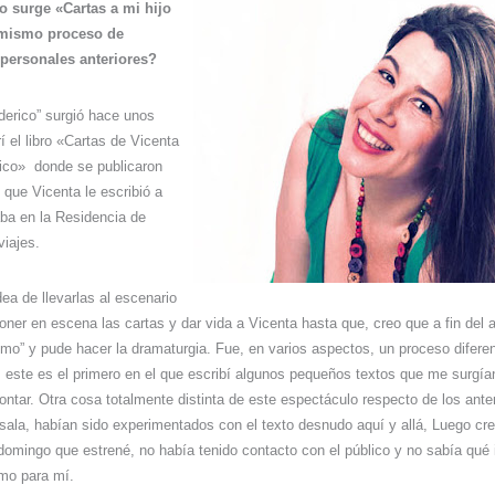
o surge «Cartas a mi hijo
 mismo proceso de
ipersonales anteriores?
ederico” surgió hace unos
 el libro «Cartas de Vicenta
ico»
donde se publicaron
s que Vicenta le escribió a
aba en la Residencia de
viajes.
ea de llevarlas al escenario
ner en escena las cartas y dar vida a Vicenta hasta que, creo que a fin del
ómo” y pude hacer la dramaturgia. Fue, en varios aspectos, un proceso difer
, este es el primero en el que escribí algunos pequeños textos que me surgía
ontar. Otra cosa totalmente distinta de este espectáculo respecto de los ante
sala, habían sido experimentados con el texto desnudo aquí y allá, Luego cr
domingo que estrené, no había tenido contacto con el público y no sabía qué 
smo para mí.