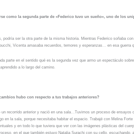
rse como la segunda parte de «Federico tuvo un sueño», uno de los un
, podría ser la otra parte de la misma historia. Mientras Federico soñaba con
bucchi, Vicenta amasaba recuerdos, temores y esperanzas… en esa guerra que
a parte en el sentido qué es la segunda vez que armo un espectáculo sobre 
 aprendido a lo largo del camino.
 cambios hubo con respecto a tus trabajos anteriores?
o un recorrido anterior y nació en una sala…Tuvimos un proceso de ensayos 
go en la sala, porque necesitaba habitar el espacio. Trabajé con Melina Forte 
uales y en todo lo que tuviera que ver con las imágenes plásticas del cuer
proceso, en el que también estuvo Natalia Surachi con su cello, escuchando