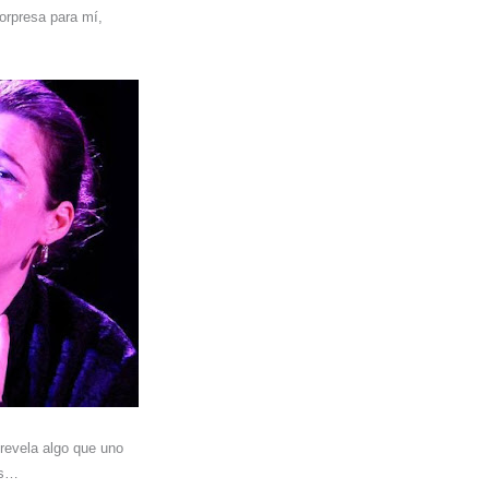
orpresa para mí,
 revela algo que uno
os…