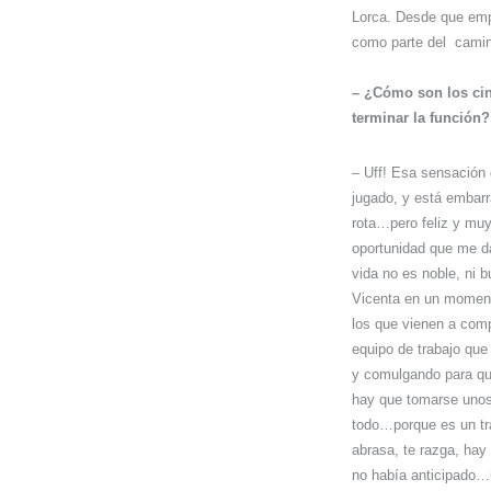
Lorca. Desde que emp
como parte del
camin
– ¿Cómo son los ci
terminar la función?
– Uff! Esa sensación 
jugado, y está embarr
rota…pero feliz y mu
oportunidad que me d
vida no es noble, ni 
Vicenta en un momen
los que vienen a comp
equipo de trabajo que
y comulgando para q
hay que tomarse unos 
todo…porque es un tra
abrasa, te razga, hay
no había anticipado…