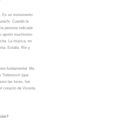
?
a. Es un instrumento
Surachi. Cuando la
la persona indicada
go aportó muchísimo
ucha. La música, en
ta. Estalla. Ríe y
z era fundamental. Me
o Todorovich (que
puso las luces, fue
el corazón de Vicenta.
ción?