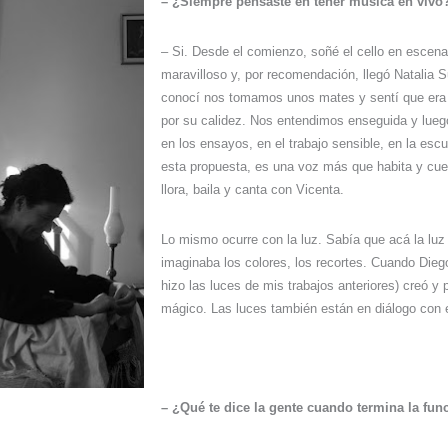
– ¿Siempre pensaste en tener música en vivo
– Si. Desde el comienzo, soñé el cello en escen
maravilloso y, por recomendación, llegó Natalia 
conocí nos tomamos unos mates y sentí que era 
por su calidez. Nos entendimos enseguida y lue
en los ensayos, en el trabajo sensible, en la esc
esta propuesta, es una voz más que habita y cuen
llora, baila y canta con Vicenta.
Lo mismo ocurre con la luz. Sabía que acá la lu
imaginaba los colores, los recortes. Cuando Dieg
hizo las luces de mis trabajos anteriores) creó y 
mágico. Las luces también están en diálogo con 
– ¿Qué te dice la gente cuando termina la fun