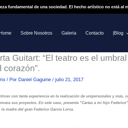
ieza fundamental de una sociedad. El hecho artístico no está al
Home
Sobre Nosotros
Galeria
Contacto
|Blog
ta Guitart: “El teatro es el umbra
l corazón”.
rio
/ Por
Daniel Gaguine
/
julio 21, 2017
rices con tanta experiencia en la realización de unipersonales y más, c
encara sus proyectos. En este caso, presenta “Cartas a mi hijo Federico”
e la madre del gran Federico García Lorca.