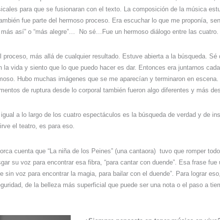
cales para que se fusionaran con el texto. La composición de la música est
bién fue parte del hermoso proceso. Era escuchar lo que me proponía, senti
o más así” o “más alegre”…
No sé…Fue un hermoso diálogo entre las cuatro.
 proceso, más allá de cualquier resultado. Estuve abierta a la búsqueda. Sé
en la vida y siento que lo que puedo hacer es dar. Entonces era juntarnos cad
moso. Hubo muchas imágenes que se me aparecían y terminaron en escena. 
mentos de ruptura desde lo corporal también fueron algo diferentes y más des
igual a lo largo de los cuatro espectáculos es la búsqueda de verdad y de ins
irve el teatro, es para eso.
orca cuenta que “La niña de los Peines” (una cantaora)
tuvo que romper todo
gar su voz para encontrar esa fibra, “para cantar con duende”. Esa frase fu
 sin voz para encontrar la magia, para bailar con el duende”. Para lograr eso
guridad, de la belleza más superficial que puede ser una nota o el paso a tie