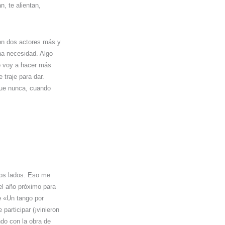
n, te alientan,
con dos actores más y
na necesidad. Algo
no voy a hacer más
 traje para dar.
 que nunca, cuando
odos lados. Eso me
el año próximo para
e «Un tango por
participar (¡vinieron
ndo con la obra de