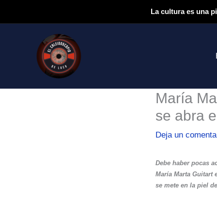
Ir
La cultura es una p
al
contenido
María Mar
se abra e
Deja un comenta
Debe haber pocas act
María Marta Guitart 
se mete en la piel d