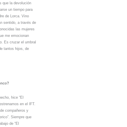
es que la devolución
arse un tiempo para
dre de Lorca. Vino
n sentido, a través de
econocidas las mujeres
que me emocionan
o. Es cruzar el umbral
e tantos hijos, de
lenco?
hecho, hice “El
eestrenamos en el IFT.
o de compañeros y
erico”. Siempre que
abajo de “El