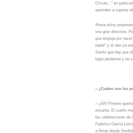
Círculo…” en particula
aprendes a superar ob
Ahora estoy preparand
una gran directora. P
que empuja por nacer 
nada!” y al rato ya es
Siento que hay que ab
logro perderme y no s
– ¿Cuales son los pr
– ¡¡Si!! Primero quer
encanta. El sueño ma
las celebraciones de 
Federico García Lorca
a filmar desde Sevilla