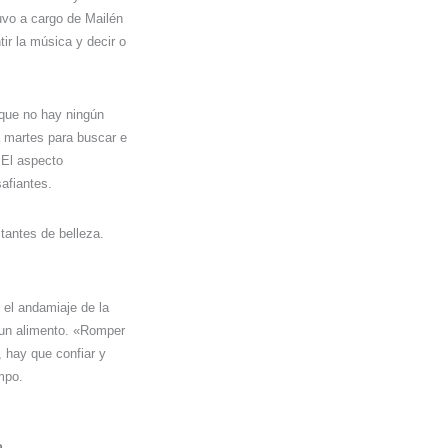
uvo a cargo de Mailén
r la música y decir o
 que no hay ningún
a martes para buscar e
El aspecto
afiantes.
tantes de belleza.
 el andamiaje de la
e un alimento. «Romper
, hay que confiar y
mpo.