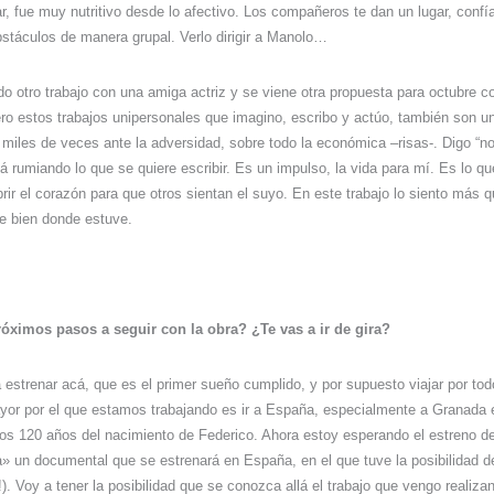
r, fue muy nutritivo desde lo afectivo. Los compañeros te dan un lugar, confía
stáculos de manera grupal. Verlo dirigir a Manolo…
o otro trabajo con una amiga actriz y se viene otra propuesta para octubre 
ero estos trabajos unipersonales que imagino, escribo y actúo, también son u
miles de veces ante la adversidad, sobre todo la económica –risas-. Digo “
tá rumiando lo que se quiere escribir. Es un impulso, la vida para mí. Es lo que
rir el corazón para que otros sientan el suyo. En este trabajo lo siento más
e bien donde estuve.
óximos pasos a seguir con la obra? ¿Te vas a ir de gira?
ía estrenar acá, que es el primer sueño cumplido, y por supuesto viajar por t
yor por el que estamos trabajando es ir a España, especialmente a Granada 
los 120 años del nacimiento de Federico. Ahora estoy esperando el estreno d
» un documental que se estrenará en España, en el que tuve la posibilidad de 
!). Voy a tener la posibilidad que se conozca allá el trabajo que vengo realiza