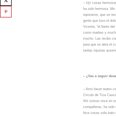
– Uy! cosas hermos
ha sido hermosa. Me 
reponerse, que se res
gente que tuvo el dol
Vicenta, “el llanto de
como madres y mucha
mucho. Las recibo con
para que se abra el c
tantas injustas ausen
– ¿Vas a seguir desa
– Amo hacer teatro co
Círculo de Tiza Cauca
Ahí somos once en es
compañeras, ha sido u
hice cosas sola trato 