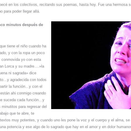
ecé en los colectivos, recitando sus poemas, hasta hoy. Fue una hermosa s
o para poder llegar allá.
nco minutos después de
que tiene el niño cuando ha
ado, y con la ropa un poco
y conmovida yo con esta
an Lorca y su madre….»la
buena ni sagrada» dice
to…y agradecida con todos
artir la función…y con el
 están ahi conmigo creando
ue suceda cada función…y
minutitos para regresar del
bajo que te abre, te
 textos muy potentes, y cuando uno les pone la voz y el cuerpo y el alma, se
una potencia y ese algo de lo sagrado que hay en el amor y en dolor human