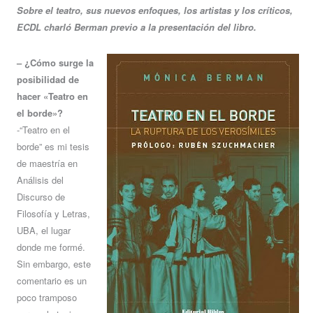
Sobre el teatro, sus nuevos enfoques, los artistas y los críticos,
ECDL charló Berman previo a la presentación del libro.
– ¿Cómo surge la
posibilidad de
hacer «Teatro en
el borde»?
-“Teatro en el
borde” es mi tesis
de maestría en
Análisis del
Discurso de
Filosofía y Letras,
UBA, el lugar
donde me formé.
Sin embargo, este
comentario es un
poco tramposo