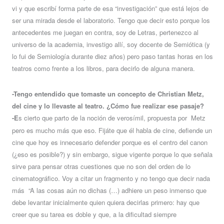
vi y que escribí forma parte de esa “investigación” que está lejos de
ser una mirada desde el laboratorio. Tengo que decir esto porque los
antecedentes me juegan en contra, soy de Letras, pertenezco al
universo de la academia, investigo allí, soy docente de Semiótica (y
lo fui de Semiología durante diez años) pero paso tantas horas en los
teatros como frente a los libros, para decirlo de alguna manera.
-Tengo entendido que tomaste un concepto de Christian Metz,
del cine y lo llevaste al teatro. ¿Cómo fue realizar ese pasaje?
-E
s cierto que parto de la noción de verosímil, propuesta por Metz
pero es mucho más que eso. Fijáte que él habla de cine, defiende un
cine que hoy es innecesario defender porque es el centro del canon
(¿eso es posible?) y sin embargo, sigue vigente porque lo que señala
sirve para pensar otras cuestiones que no son del orden de lo
cinematográfico. Voy a citar un fragmento y no tengo que decir nada
más “A las cosas aún no dichas (…) adhiere un peso inmenso que
debe levantar inicialmente quien quiera decirlas primero: hay que
creer que su tarea es doble y que, a la dificultad siempre