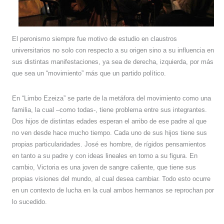
El peronismo siempre fue motivo de estudio en claustros
universitarios no solo con respecto a su origen sino a su influencia en
sus distintas manifestaciones, ya sea de derecha, izquierda, por más
que sea un “movimiento” más que un partido político.
En “Limbo Ezeiza” se parte de la metáfora del movimiento como una
familia, la cual –como todas-, tiene problema entre sus integrantes.
Dos hijos de distintas edades esperan el arribo de ese padre al que
no ven desde hace mucho tiempo. Cada uno de sus hijos tiene sus
propias particularidades. José es hombre, de rígidos pensamientos
en tanto a su padre y con ideas lineales en torno a su figura. En
cambio, Victoria es una joven de sangre caliente, que tiene sus
propias visiones del mundo, al cual desea cambiar. Todo esto ocurre
en un contexto de lucha en la cual ambos hermanos se reprochan por
lo sucedido.