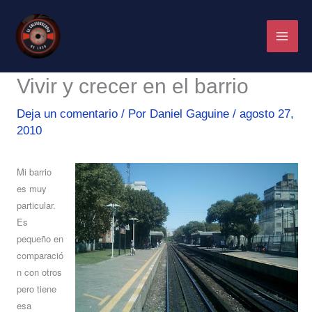
Ir
al
contenido
Vivir y crecer en el barrio
Deja un comentario
/ Por
Daniel Gaguine
/
agosto 27,
2010
Mi barrio
es muy
particular.
Es
pequeño en
comparació
n con otros
pero tiene
esa