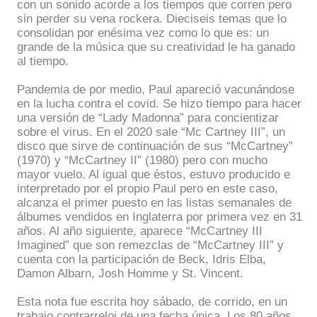
con un sonido acorde a los tiempos que corren pero
sin perder su vena rockera. Dieciseis temas que lo
consolidan por enésima vez como lo que es: un
grande de la música que su creatividad le ha ganado
al tiempo.
Pandemia de por medio, Paul apareció vacunándose
en la lucha contra el covid. Se hizo tiempo para hacer
una versión de “Lady Madonna” para concientizar
sobre el virus. En el 2020 sale “Mc Cartney III”, un
disco que sirve de continuación de sus “McCartney”
(1970) y “McCartney II” (1980) pero con mucho
mayor vuelo. Al igual que éstos, estuvo producido e
interpretado por el propio Paul pero en este caso,
alcanza el primer puesto en las listas semanales de
álbumes vendidos en Inglaterra por primera vez en 31
años. Al año siguiente, aparece “McCartney III
Imagined” que son remezclas de “McCartney III” y
cuenta con la participación de Beck, Idris Elba,
Damon Albarn, Josh Homme y St. Vincent.
Esta nota fue escrita hoy sábado, de corrido, en un
trabajo contrarreloj de una fecha única. Los 80 años