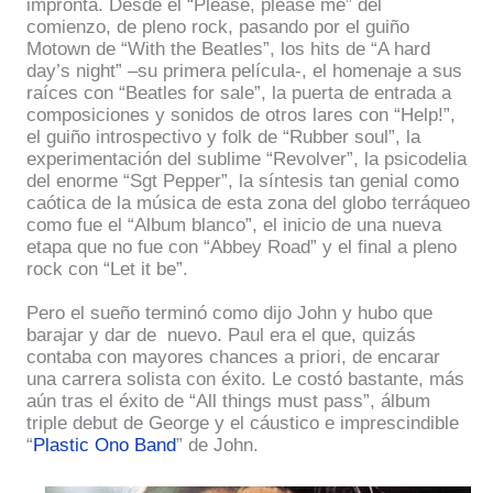
impronta. Desde el “Please, please me” del
comienzo, de pleno rock, pasando por el guiño
Motown de “With the Beatles”, los hits de “A hard
day’s night” –su primera película-, el homenaje a sus
raíces con “Beatles for sale”, la puerta de entrada a
composiciones y sonidos de otros lares con “Help!”,
el guiño introspectivo y folk de “Rubber soul”, la
experimentación del sublime “Revolver”, la psicodelia
del enorme “Sgt Pepper”, la síntesis tan genial como
caótica de la música de esta zona del globo terráqueo
como fue el “Album blanco”, el inicio de una nueva
etapa que no fue con “Abbey Road” y el final a pleno
rock con “Let it be”.
Pero el sueño terminó como dijo John y hubo que
barajar y dar de
nuevo. Paul era el que, quizás
contaba con mayores chances a priori, de encarar
una carrera solista con éxito. Le costó bastante, más
aún tras el éxito de “All things must pass”, álbum
triple debut de George y el cáustico e imprescindible
“
Plastic Ono Band
” de John.