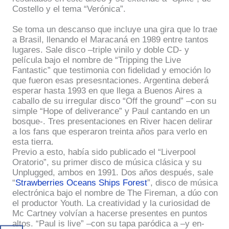
Costello y el tema “Verónica”.
Se toma un descanso que incluye una gira que lo trae
a Brasil, llenando el Maracaná en 1989 entre tantos
lugares. Sale disco –triple vinilo y doble CD- y
película bajo el nombre de “Tripping the Live
Fantastic” que testimonia con fidelidad y emoción lo
que fueron esas presesntaciones. Argentina deberá
esperar hasta 1993 en que llega a Buenos Aires a
caballo de su irregular disco “Off the ground” –con su
simple “Hope of deliverance” y Paul cantando en un
bosque-. Tres presentaciones en River hacen delirar
a los fans que esperaron treinta años para verlo en
esta tierra.
Previo a esto, había sido publicado el “Liverpool
Oratorio”, su primer disco de música clásica y su
Unplugged, ambos en 1991. Dos años después, sale
“
Strawberries Oceans Ships Forest
”, disco de música
electrónica bajo el nombre de The Fireman, a dúo con
el productor Youth. La creatividad y la curiosidad de
Mc Cartney volvían a hacerse presentes en puntos
altos. “Paul is live” –con su tapa paródica a –y en-