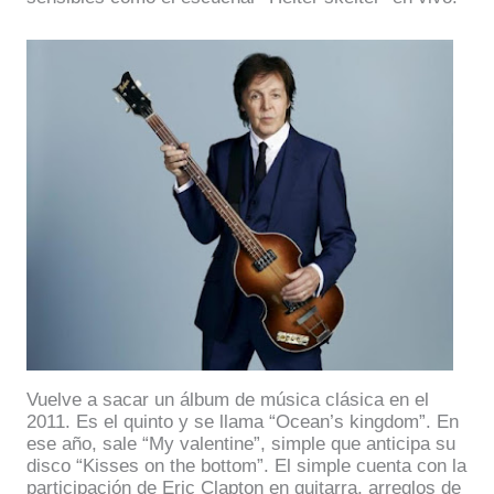
Vuelve a sacar un álbum de música clásica en el
2011. Es el quinto y se llama “Ocean’s kingdom”. En
ese año, sale “My valentine”, simple que anticipa su
disco “Kisses on the bottom”. El simple cuenta con la
participación de Eric Clapton en guitarra, arreglos de