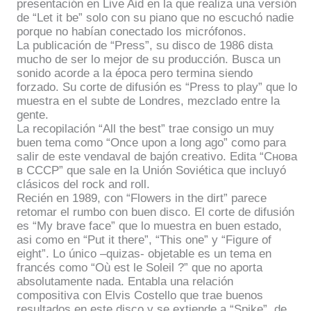
presentación en Live Aid en la que realiza una versión
de “Let it be” solo con su piano que no escuchó nadie
porque no habían conectado los micrófonos.
La publicación de “Press”, su disco de 1986 dista
mucho de ser lo mejor de su producción. Busca un
sonido acorde a la época pero termina siendo
forzado. Su corte de difusión es “Press to play” que lo
muestra en el subte de Londres, mezclado entre la
gente.
La recopilación “All the best” trae consigo un muy
buen tema como “Once upon a long ago” como para
salir de este vendaval de bajón creativo. Edita “Снова
в СССР” que sale en la Unión Soviética que incluyó
clásicos del rock and roll.
Recién en 1989, con “Flowers in the dirt” parece
retomar el rumbo con buen disco. El corte de difusión
es “My brave face” que lo muestra en buen estado,
asi como en “Put it there”, “This one” y “Figure of
eight”. Lo único –quizas- objetable es un tema en
francés como “Où est le Soleil ?” que no aporta
absolutamente nada. Entabla una relación
compositiva con Elvis Costello que trae buenos
resultados en este disco y se extiende a “Spike”, de