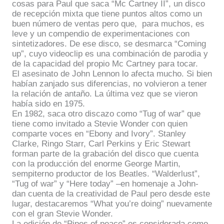
cosas para Paul que saca “Mc Cartney II”, un disco
de recepción mixta que tiene puntos altos como un
buen número de ventas pero que,
para muchos, es
leve y un compendio de experimentaciones con
sintetizadores. De ese disco, se desmarca “Coming
up”, cuyo videoclip es una combinación de parodia y
de la capacidad del propio Mc Cartney para tocar.
El asesinato de John Lennon lo afecta mucho. Si bien
habían zanjado sus diferencias, no volvieron a tener
la relación de antaño. La última vez que se vieron
había sido en 1975.
En 1982, saca otro discazo como “Tug of war” que
tiene como invitado a Stevie Wonder con quien
comparte voces en “Ebony and Ivory”. Stanley
Clarke, Ringo Starr, Carl Perkins y Eric Stewart
forman parte de la grabación del disco que cuenta
con la producción del enorme George Martin,
sempiterno productor de los Beatles. “Walderlust”,
“Tug of war” y “Here today” –en homenaje a John-
dan cuenta de la creatividad de Paul pero desde este
lugar, destacaremos “What you’re doing” nuevamente
con el gran Stevie Wonder.
La edición de “Pipes of peace” es considerada como