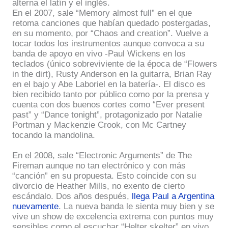
alterna el latín y el inglés.
En el 2007, sale “Memory almost full” en el que
retoma canciones que habían quedado postergadas,
en su momento, por “Chaos and creation”. Vuelve a
tocar todos los instrumentos aunque convoca a su
banda de apoyo en vivo -Paul Wickens en los
teclados (único sobreviviente de la época de “Flowers
in the dirt), Rusty Anderson en la guitarra, Brian Ray
en el bajo y Abe Laboriel en la batería-. El disco es
bien recibido tanto por público como por la prensa y
cuenta con dos buenos cortes como “Ever present
past” y “Dance tonight”, protagonizado por Natalie
Portman y Mackenzie Crook, con Mc Cartney
tocando la mandolina.
En el 2008, sale “Electronic Arguments” de The
Fireman aunque no tan electrónico y con más
“canción” en su propuesta. Esto coincide con su
divorcio de Heather Mills, no exento de cierto
escándalo. Dos años después,
llega Paul a Argentina
nuevamente
. La nueva banda le sienta muy bien y se
vive un show de excelencia extrema con puntos muy
sensibles como el escuchar “Helter skelter” en vivo.