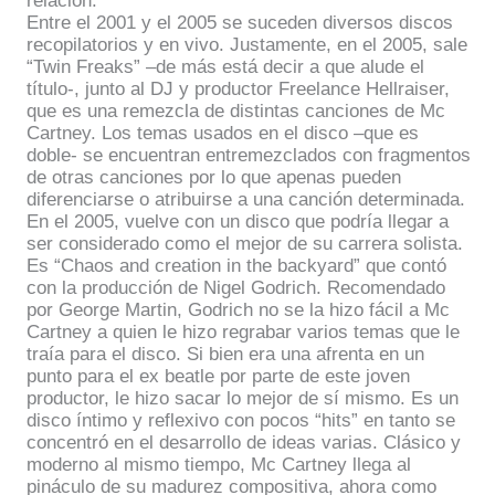
relación.
Entre el 2001 y el 2005 se suceden diversos discos
recopilatorios y en vivo. Justamente, en el 2005, sale
“Twin Freaks” –de más está decir a que alude el
título-, junto al DJ y productor Freelance Hellraiser,
que es una remezcla de distintas canciones de Mc
Cartney. Los temas usados en el disco –que es
doble- se encuentran entremezclados con fragmentos
de otras canciones por lo que apenas pueden
diferenciarse o atribuirse a una canción determinada.
En el 2005, vuelve con un disco que podría llegar a
ser considerado como el mejor de su carrera solista.
Es “Chaos and creation in the backyard” que contó
con la producción de Nigel Godrich. Recomendado
por George Martin, Godrich no se la hizo fácil a Mc
Cartney a quien le hizo regrabar varios temas que le
traía para el disco. Si bien era una afrenta en un
punto para el ex beatle por parte de este joven
productor, le hizo sacar lo mejor de sí mismo. Es un
disco íntimo y reflexivo con pocos “hits” en tanto se
concentró en el desarrollo de ideas varias. Clásico y
moderno al mismo tiempo, Mc Cartney llega al
pináculo de su madurez compositiva, ahora como