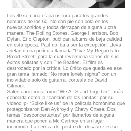
Los 80 son una etapa oscura para los grandes
nombres de los 60. No dan pie con bola en los
nuevos sonidos y todos derrapan de alguna u otra
manera. The Rolling Stones, George Harrison, Bob
Dylan, Eric Clapton, publican albums de baja calidad
en esta época. Paul no iba a ser la excepción. Lleva
adelante una película llamada “Give My Regards to
Broad Street” para la cual reversiona varios de sus
éxitos solistas y con The Beatles. El film es
destrozado por la crítica. Lo único que queda es ese
gran tema llamado “No more lonely nights” con un
inolvidable solo de guitarra, cortesía de David
Gilmour.
Salen canciones como “We All Stand Together” –más
conocida como la “canción de las ranitas” por su
videoclip- “Spike like us” de la película homónima que
protagonizaron Dan Aykroyd y Chevy Chase. Dos
temas “desconcertantes” por llamarlos de alguna
manera que ponen a Mc Cartney en un lugar
incomodo. La cereza del postre del desastre es su