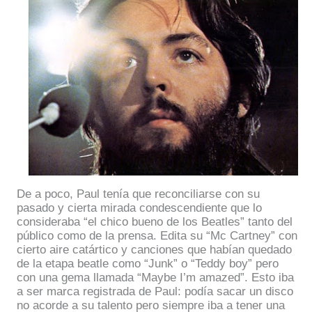
De a poco, Paul tenía que reconciliarse con su
pasado y cierta mirada condescendiente que lo
consideraba “el chico bueno de los Beatles” tanto del
público como de la prensa. Edita su “Mc Cartney” con
cierto aire catártico y canciones que habían quedado
de la etapa beatle como “Junk” o “Teddy boy” pero
con una gema llamada “Maybe I’m amazed”. Esto iba
a ser marca registrada de Paul: podía sacar un disco
no acorde a su talento pero siempre iba a tener una