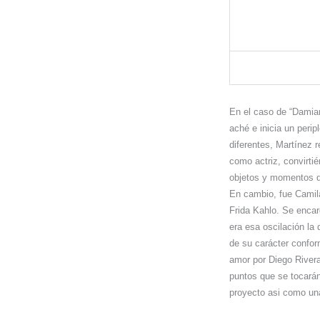
En el caso de “Damian
aché e inicia un peri
diferentes, Martínez r
como actriz, convirti
objetos y momentos qu
En cambio, fue Camila
Frida Kahlo. Se encar
era esa oscilación la
de su carácter conform
amor por Diego Rivera,
puntos que se tocarán
proyecto asi como una