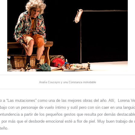
Analía Couceyro y una Constanza inolvidable
a “Las mutaciones” como una de las mejores obras del año. Allí, Lorena Ve
abajo con un personaje de vuelo íntimo y sutil pero con sin caer en una langui
contundencia a partir de los pequeños gestos que resulta por demás destacable
 por más que el desborde emocional esté a flor de piel. Muy buen trabajo de
rteño.