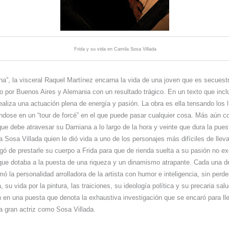
Frida y su vida en Camila Sosa Villada
a”, la visceral Raquel Martínez encarna la vida de una joven que es secues
plo por Buenos Aires y Alemania con un resultado trágico. En un texto que incl
ealiza una actuación plena de energía y pasión. La obra es ella tensando los 
éndose en un “tour de forcé” en el que puede pasar cualquier cosa. Más aún c
e debe atravesar su Damiana a lo largo de la hora y veinte que dura la pues
 Sosa Villada quien le dió vida a uno de los personajes más difíciles de lle
gó de prestarle su cuerpo a Frida para que de rienda suelta a su pasión no ex
 que dotaba a la puesta de una riqueza y un dinamismo atrapante. Cada una de
ó la personalidad arrolladora de la artista con humor e inteligencia, sin perd
 su vida por la pintura, las traiciones, su ideología política y su precaria sa
 en una puesta que denota la exhaustiva investigación que se encaró para lle
 gran actriz como Sosa Villada.