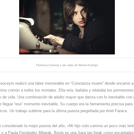
Florencia Carreras y las vidas de Silvina Ocampo
 Couceyro realizó una labor memorable en “Constanza muere” donde encarnó a
ino común a todos los mortales. Ella reía, bailaba y relataba los pormenores 
lo de vida. Una combinación de adulto mayor que danza con lo inevitable con g
 llegue “ese” momento inevitable. Su cuerpo era la herramienta precisa para 
cos. Un trabajo sublime para la última puesta pergeñada por Ariel Farace.
 considerado la mejor puesta del año, «Mi hijo solo camina un poco más len
le y a Paula Fernández Mbarak. Boyle es una Sara tan freak como encantador