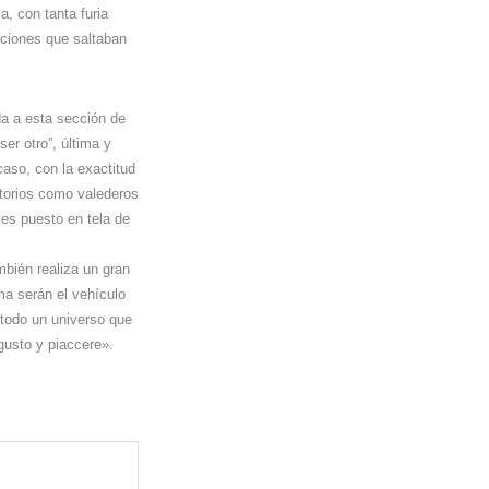
, con tanta furia
ociones que saltaban
da a esta sección de
er otro”, última y
caso, con la exactitud
ctorios como valederos
 es puesto en tela de
bién realiza un gran
ma serán el vehículo
 todo un universo que
 gusto y piaccere».