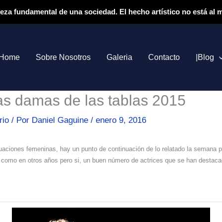
ieza fundamental de una sociedad. El hecho artístico no está al
Home
Sobre Nosotros
Galeria
Contacto
|Blog
as damas de las tablas 2015
rio
/ Por
Daniel Gaguine
/
enero 9, 2016
ctuaciones femeninas, hay un punto de continuación de lo relatado la semana
 como en otros años pero si, un buen número de actrices que se han destaca