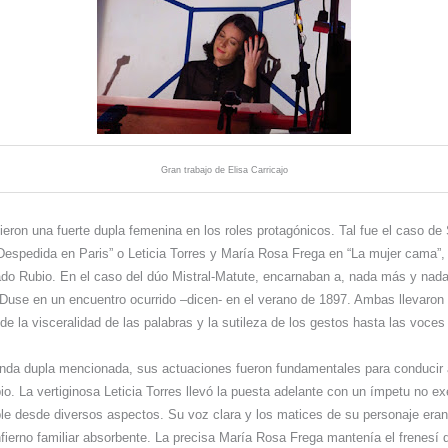
Gran trabajo de Elisa Carricajo
eron una fuerte dupla femenina en los roles protagónicos. Tal fue el caso de 
Despedida en Paris” o Leticia Torres y María Rosa Frega en “La mujer cama”, 
do Rubio. En el caso del dúo Mistral-Matute, encarnaban a, nada más y na
Duse en un encuentro ocurrido –dicen- en el verano de 1897. Ambas llevaron
de la visceralidad de las palabras y la sutileza de los gestos hasta las voces
unda dupla mencionada, sus actuaciones fueron fundamentales para conducir 
. La vertiginosa Leticia Torres llevó la puesta adelante con un ímpetu no e
ble desde diversos aspectos. Su voz clara y los matices de su personaje era
nfierno familiar absorbente. La precisa María Rosa Frega mantenía el frenesí 