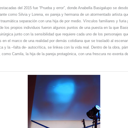
estacadas del 2015 fue “Prueba y error”, donde Anabella Basigalupo se desd
delante como Silvia y Lorena, ex pareja y hermana de un atormentado artista 
traumática separación con una hija de por medio. Vínculos familiares y furia 
e los propios individuos fueron algunos puntos de una puesta en la que Basi
quirúrgica junto con la sensibilidad que requiere cada uno de los personajes 
 en el marco de una realidad por demás cotidiana que se trasladó al escenario
a y la –falta de- autocrítica, se linkea con la vida real. Dentro de la obra, pár
 como Camila, la hija de la pareja protagónica, con una frescura no exenta d