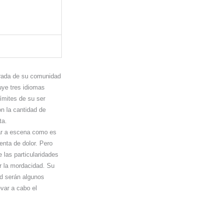
trada de su comunidad
uye tres idiomas
límites de su ser
on la cantidad de
ta.
var a escena como es
enta de dolor. Pero
 las particularidades
er la mordacidad. Su
lud serán algunos
var a cabo el