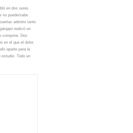
obló en dos seres
que no puede/sabe
puertas adentro tanto
galuppo realizó un
que compone. Dos
 en el que el dolor,
rafo aparte para la
e estudio. Todo un