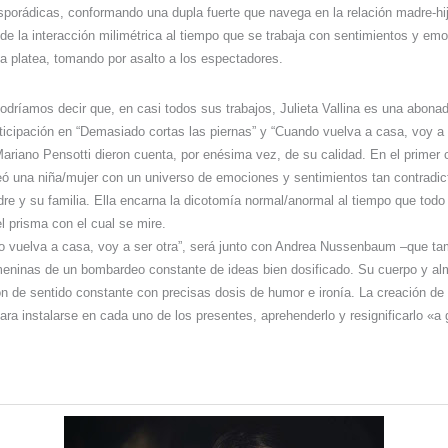
porádicas, conformando una dupla fuerte que navega en la relación madre-hija
e la interacción milimétrica al tiempo que se trabaja con sentimientos y em
la platea, tomando por asalto a los espectadores.
odríamos decir que, en casi todos sus trabajos, Julieta Vallina es una abona
ticipación en “Demasiado cortas las piernas” y “Cuando vuelva a casa, voy a s
ariano Pensotti dieron cuenta, por enésima vez, de su calidad. En el primer 
reó una niña/mujer con un universo de emociones y sentimientos tan contradi
dre y su familia. Ella encarna la dicotomía normal/anormal al tiempo que todo
l prisma con el cual se mire.
 vuelva a casa, voy a ser otra”, será junto con Andrea Nussenbaum –que tam
emeninas de un bombardeo constante de ideas bien dosificado. Su cuerpo y al
n de sentido constante con precisas dosis de humor e ironía. La creación de
ara instalarse en cada uno de los presentes, aprehenderlo y resignificarlo «a