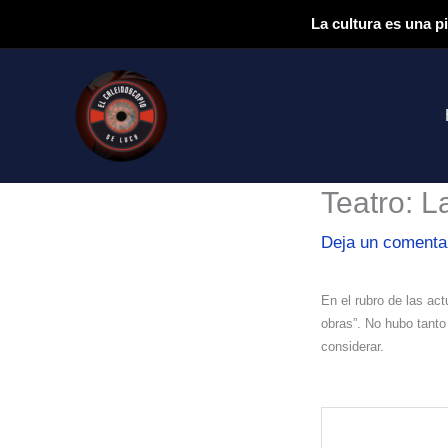
Ir
La cultura es una p
al
contenido
Teatro: L
Deja un comenta
E
n el rubro de las a
obras”. No hubo tanto
considerar.