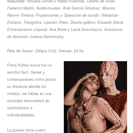
Maquillaje: Roxana Corneli y Nadia Puértolas. Diseño de luces:
Federico Martin. Audiovisuales: Ariel García Giménez. Música:
Ramiro Torreira. Proyecciones y Operación de sonido: Sebastián
Estraviz. Fotografía: Leandro Otero. Diseño gráfico: Eduardo Sierra.
Entrenamiento corporal: Ana Borré y Laura Buschiazzo. Asistencia
de dirección: Lorena Gaivironsky.
Pata de Ganso. Zelaya 3122. Viernes, 23 hs.
Franz Kafka nunca fue un
escritor fácil. Genial y
contemporáneo como pocos,
su literatura aborda los
miedos, las fobias en una
sociedad abrumadora de
sentimientos e
individualidades.
La puesta toma cuatro