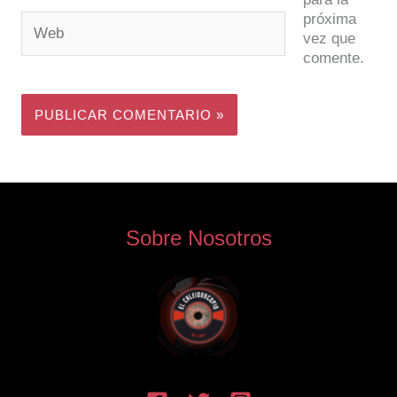
próxima
Web
vez que
comente.
Sobre Nosotros