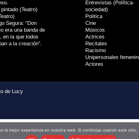
eso.
Entrevistas (Política-
 pintado (Teatro)
sociedad)
Teatro)
Politica
go Segura: “Don
Cine
io era una banda de
Músicos
, en la que todos
Actrices
ban a la creación”.
Recitales
Racismo
Unipersonales femenin
Actores
io de Lucy
 la mejor experiencia en nuestra web. Si continúas usando este sitio,