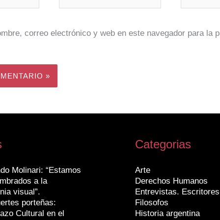
mbre, correo electrónico y web en este navegador para la 
s
Categorias
do Molinari: “Estamos
Arte
mbrados a la
Derechos Humanos
nia visual”.
Entrevistas. Escritores
ertes porteñas:
Filosofos
azo Cultural en el
Historia argentina