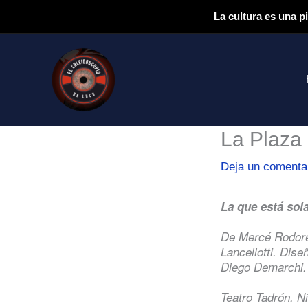
Ir
La cultura es una p
al
contenido
La Plaza 
Deja un comenta
La que está sol
De Mercé Rodore
Lancellotti. Dise
Diego Demarchi.
Teatro Tadrón. N