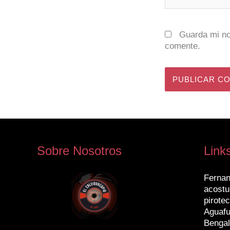
Guarda mi no
comente.
Sobre Nosotros
Link
Fernan
acostu
pirotec
Aguafu
Bengal