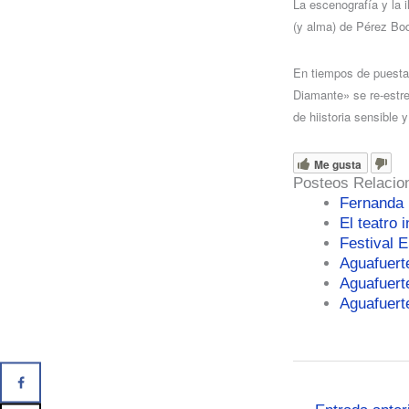
La escenografía y la 
(y alma) de Pérez Bod
En tiempos de puestas
Diamante» se re-estre
de hiistoria sensible
Me gusta
Posteos Relacio
Fernanda 
El teatro 
Festival 
Aguafuert
Aguafuert
Aguafuert