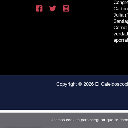
Congr
Cartón
Julia (
Santia
Cornel
verdad
aporta
Copyright © 2026 El Caleidoscop
Usamos cookies para asegurar que te damos