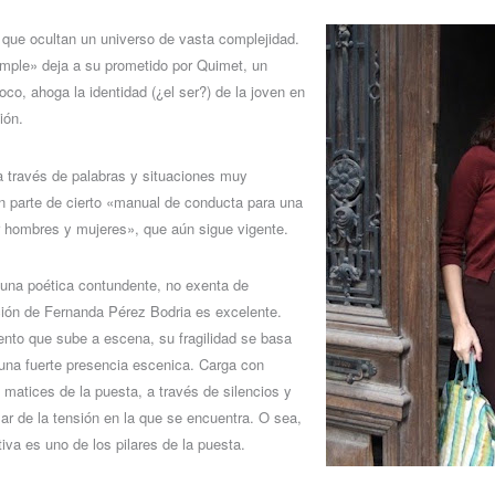
 que ocultan un universo de vasta complejidad.
imple» deja a su prometido por Quimet, un
oco, ahoga la identidad (¿el ser?) de la joven en
sión.
a través de palabras y situaciones muy
n parte de cierto «manual de conducta para una
r hombres y mujeres», que aún sigue vigente.
n una poética contundente, no exenta de
ión de Fernanda Pérez Bodria es excelente.
nto que sube a escena, su fragilidad se basa
una fuerte presencia escenica. Carga con
 matices de la puesta, a través de silencios y
r de la tensión en la que se encuentra. O sea,
ativa es uno de los pilares de la puesta.