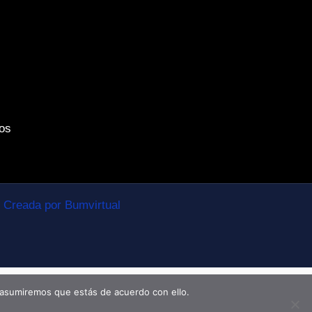
os
Creada por Bumvirtual
 asumiremos que estás de acuerdo con ello.