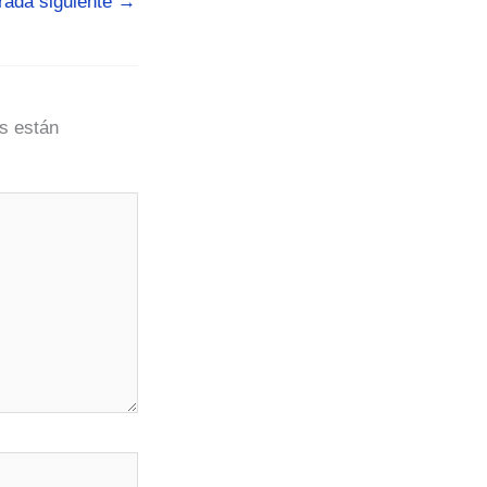
rada siguiente
→
s están