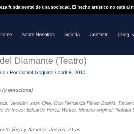
ieza fundamental de una sociedad. El hecho artístico no está al
Home
Sobre Nosotros
Galeria
Contacto
|Blog
del Diamante (Teatro)
rio
/ Por
Daniel Gaguine
/
abril 9, 2010
a (y emociona)
da. Versión: Joan Olle. Con Fernanda Pérez Bodria. Esceno
ño de luces: Eduardo Pérez Winter. Música original: Natalia 
iceto Vega y Armenia. Jueves, 21 hs.